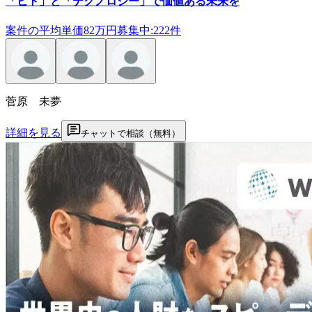
「ヒト」と「テクノロジー」で価値ある未来を
案件の平均単価
82
万円
募集中:
222
件
菅原 未夢
詳細を見る
チャットで相談（無料）