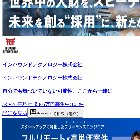
インバウンドテクノロジー株式会社
インバウンドテクノロジー株式会社
自分でも気づいていない可能性、ここから一緒に
求人の平均年収
846
万円
募集中:
104
件
詳細を見る
チャットで相談（無料）