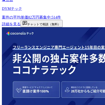
DYMテック
案件の平均単価
82
万円
募集中:
514
件
詳細を見る
チャットで相談（無料）