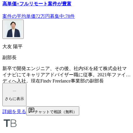
高単価×フルリモート案件が豊富
案件の平均単価
72
万円
募集中:
78
件
大友 陽平
副部長
新卒で開発エンジニア、その後、社内SEを経て株式会社マ
イナビにてキャリアアドバイザー職に従事。2021年ファイン
ディへ入社。現在Findy Freelance事業部の副部長
...
さらに表示
詳細を見る
チャットで相談（無料）