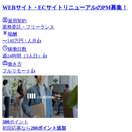
WEBサイト・ECサイトリニューアルのPM募集！
雇用契約
業務委託・フリーランス
報酬
〜
140
万円
/ 人月
👍
稼働日数
週24時間（3人日）
👍
働き方
フルリモート
👍
300
ポイント
初回応募なら
200
ポイント追加