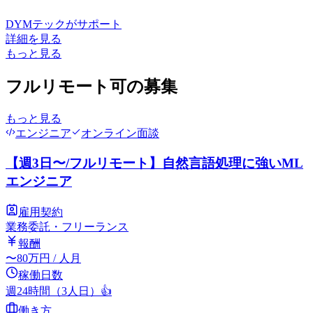
DYMテック
がサポート
詳細を見る
もっと見る
フルリモート可の募集
もっと見る
エンジニア
オンライン面談
【週3日〜/フルリモート】自然言語処理に強いML
エンジニア
雇用契約
業務委託・フリーランス
報酬
〜
80
万円
/ 人月
稼働日数
週24時間（3人日）
👍
働き方