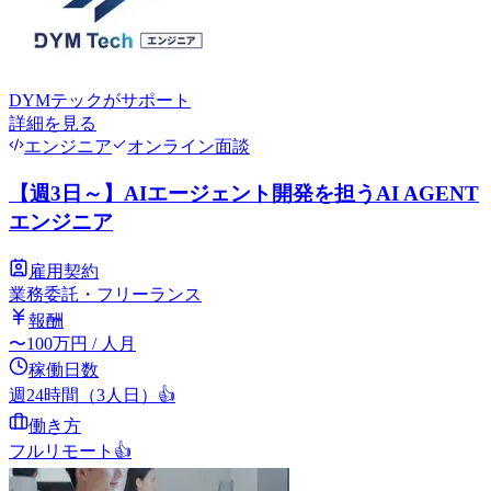
DYMテック
がサポート
詳細を見る
エンジニア
オンライン面談
【週3日～】AIエージェント開発を担うAI AGENT
エンジニア
雇用契約
業務委託・フリーランス
報酬
〜
100
万円
/ 人月
稼働日数
週24時間（3人日）
👍
働き方
フルリモート
👍