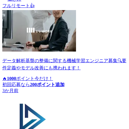
フルリモート
👍
データ解析基盤の整備に関する機械学習エンジニア募集🔍要
件定義やモデル改善にも携われます！
🔥
1000
ポイント
今だけ！
初回応募なら
200
ポイント追加
3か月前