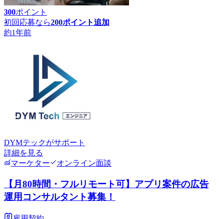
300
ポイント
初回応募なら
200
ポイント追加
約1年前
DYMテック
がサポート
詳細を見る
マーケター
オンライン面談
【月80時間・フルリモート可】アプリ案件の広告
運用コンサルタント募集！
雇用契約