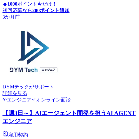
🔥
1000
ポイント
今だけ！
初回応募なら
200
ポイント追加
3か月前
DYMテック
がサポート
詳細を見る
エンジニア
オンライン面談
【週3日～】AIエージェント開発を担うAI AGENT
エンジニア
雇用契約