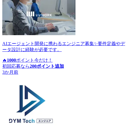
AIエージェント開発に携わるエンジニア募集✨要件定義やデ
ータ設計に経験が必要です。
🔥
1000
ポイント
今だけ！
初回応募なら
200
ポイント追加
3か月前