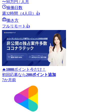
〜
90
万円
/ 人月
稼働日数
週32時間（4人日）
👍
働き方
フルリモート
👍
🔥
1000
ポイント
今だけ！
初回応募なら
200
ポイント追加
7か月前