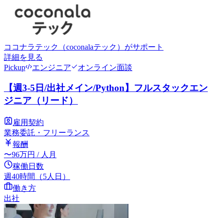
ココナラテック（coconalaテック）
がサポート
詳細を見る
Pickup
エンジニア
オンライン面談
【週3-5日/出社メイン/Python】フルスタックエン
ジニア（リード）
雇用契約
業務委託・フリーランス
報酬
〜
96
万円
/ 人月
稼働日数
週40時間（5人日）
働き方
出社