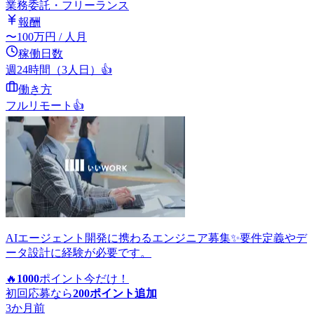
業務委託・フリーランス
報酬
〜
100
万円
/ 人月
稼働日数
週24時間（3人日）
👍
働き方
フルリモート
👍
AIエージェント開発に携わるエンジニア募集✨要件定義やデ
ータ設計に経験が必要です。
🔥
1000
ポイント
今だけ！
初回応募なら
200
ポイント追加
3か月前