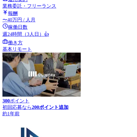
業務委託・フリーランス
報酬
〜
40
万円
/ 人月
稼働日数
週24時間（3人日）
👍
働き方
基本リモート
300
ポイント
初回応募なら
200
ポイント追加
約1年前