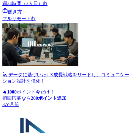
週24時間（3人日）
👍
働き方
フルリモート
👍
🚀 データに基づいたUX成長戦略をリードし、コミュニケー
ション設計を強化！
🔥
1000
ポイント
今だけ！
初回応募なら
200
ポイント追加
3か月前