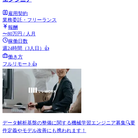
雇用契約
業務委託・フリーランス
報酬
〜
80
万円
/ 人月
稼働日数
週24時間（3人日）
👍
働き方
フルリモート
👍
データ解析基盤の整備に関する機械学習エンジニア募集🔍要
件定義やモデル改善にも携われます！