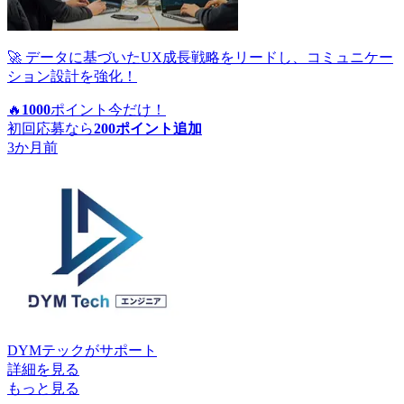
🚀 データに基づいたUX成長戦略をリードし、コミュニケー
ション設計を強化！
🔥
1000
ポイント
今だけ！
初回応募なら
200
ポイント追加
3か月前
DYMテック
がサポート
詳細を見る
もっと見る