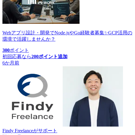
Webアプリ設計・開発でNode.jsやGo経験者募集✨GCP活用の
環境で活躍しませんか？
300
ポイント
初回応募なら
200
ポイント追加
6か月前
Findy Freelance
がサポート