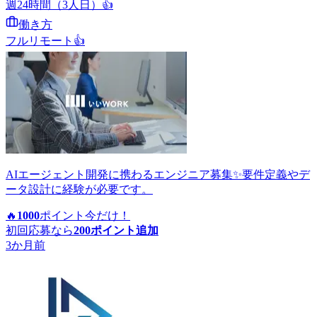
週24時間（3人日）
👍
働き方
フルリモート
👍
AIエージェント開発に携わるエンジニア募集✨要件定義やデ
ータ設計に経験が必要です。
🔥
1000
ポイント
今だけ！
初回応募なら
200
ポイント追加
3か月前