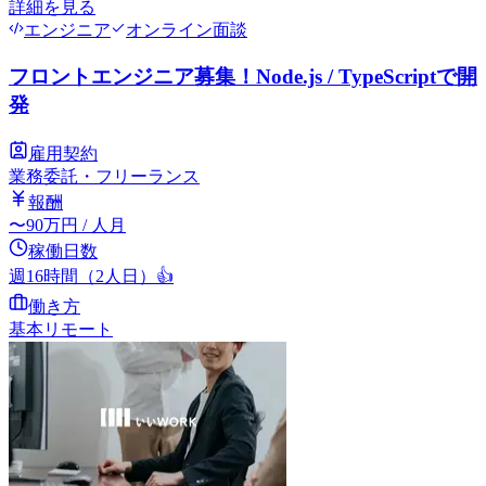
詳細を見る
エンジニア
オンライン面談
フロントエンジニア募集！Node.js / TypeScriptで開
発
雇用契約
業務委託・フリーランス
報酬
〜
90
万円
/ 人月
稼働日数
週16時間（2人日）
👍
働き方
基本リモート