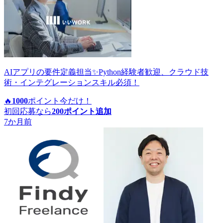
AIアプリの要件定義担当✨Python経験者歓迎、クラウド技
術・インテグレーションスキル必須！
🔥
1000
ポイント
今だけ！
初回応募なら
200
ポイント追加
7か月前