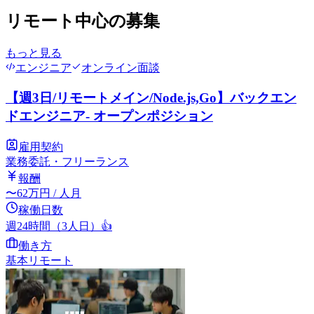
リモート中心の募集
もっと見る
エンジニア
オンライン面談
【週3日/リモートメイン/Node.js,Go】バックエン
ドエンジニア- オープンポジション
雇用契約
業務委託・フリーランス
報酬
〜
62
万円
/ 人月
稼働日数
週24時間（3人日）
👍
働き方
基本リモート