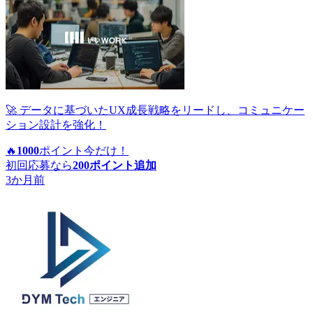
🚀 データに基づいたUX成長戦略をリードし、コミュニケー
ション設計を強化！
🔥
1000
ポイント
今だけ！
初回応募なら
200
ポイント追加
3か月前