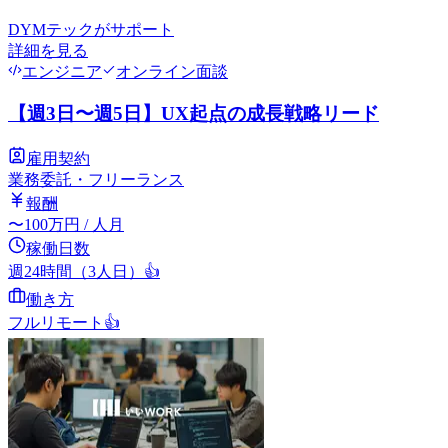
DYMテック
がサポート
詳細を見る
エンジニア
オンライン面談
【週3日〜週5日】UX起点の成長戦略リード
雇用契約
業務委託・フリーランス
報酬
〜
100
万円
/ 人月
稼働日数
週24時間（3人日）
👍
働き方
フルリモート
👍