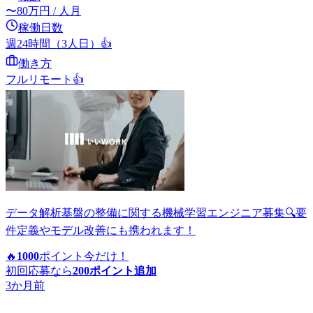
〜
80
万円
/ 人月
稼働日数
週24時間（3人日）
👍
働き方
フルリモート
👍
データ解析基盤の整備に関する機械学習エンジニア募集🔍要
件定義やモデル改善にも携われます！
🔥
1000
ポイント
今だけ！
初回応募なら
200
ポイント追加
3か月前