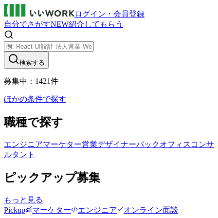
ログイン・会員登録
自分でさがす
NEW
紹介してもらう
検索する
募集中：
1421
件
ほかの条件で探す
職種で探す
エンジニア
マーケター
営業
デザイナー
バックオフィス
コンサ
ルタント
ピックアップ募集
もっと見る
Pickup
マーケター
エンジニア
オンライン面談