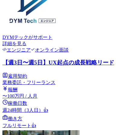
DYMテック
がサポート
詳細を見る
エンジニア
オンライン面談
【週3日〜週5日】UX起点の成長戦略リード
雇用契約
業務委託・フリーランス
報酬
〜
100
万円
/ 人月
稼働日数
週24時間（3人日）
👍
働き方
フルリモート
👍