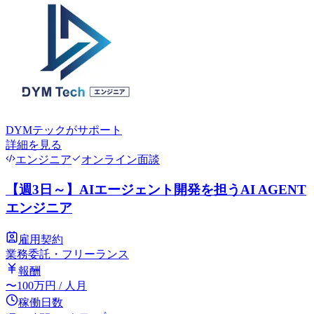
DYMテック
がサポート
詳細を見る
エンジニア
オンライン面談
【週3日～】AIエージェント開発を担うAI AGENT
エンジニア
雇用契約
業務委託・フリーランス
報酬
〜
100
万円
/ 人月
稼働日数