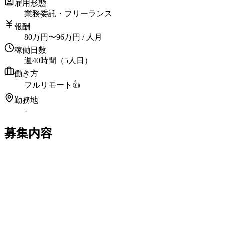
雇用形態
業務委託・フリーランス
報酬
80
万円
〜
96
万円
/ 人月
稼働日数
週40時間（5人日）
働き方
フルリモート
👍
勤務地
-
募集内容