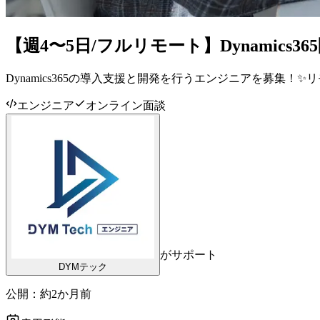
【週4〜5日/フルリモート】Dynamics
Dynamics365の導入支援と開発を行うエンジニアを募集
エンジニア
オンライン面談
がサポート
DYMテック
公開：
約2か月前