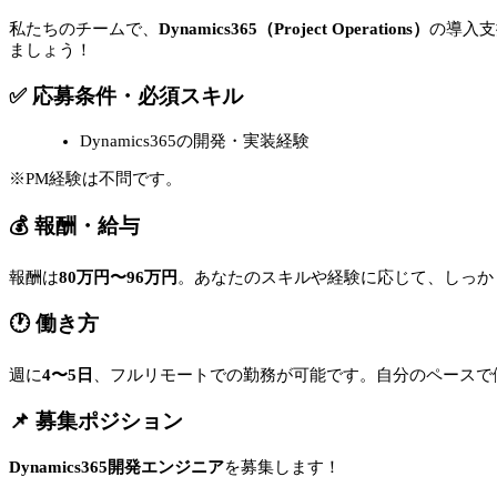
私たちのチームで、
Dynamics365（Project Operations）
の導入支
ましょう！
✅ 応募条件・必須スキル
Dynamics365の開発・実装経験
※PM経験は不問です。
💰 報酬・給与
報酬は
80万円〜96万円
。あなたのスキルや経験に応じて、しっか
🕐 働き方
週に
4〜5日
、フルリモートでの勤務が可能です。自分のペースで
📌 募集ポジション
Dynamics365開発エンジニア
を募集します！