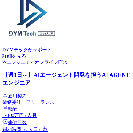
DYMテック
がサポート
詳細を見る
エンジニア
オンライン面談
【週3日～】AIエージェント開発を担うAI AGENT
エンジニア
雇用契約
業務委託・フリーランス
報酬
〜
100
万円
/ 人月
稼働日数
週24時間（3人日）
👍