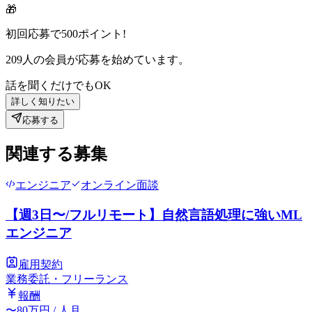
🎁
初回応募で
500
ポイント!
209
人の会員が応募を始めています。
話を聞くだけでもOK
詳しく知りたい
応募する
関連する募集
エンジニア
オンライン面談
【週3日〜/フルリモート】自然言語処理に強いML
エンジニア
雇用契約
業務委託・フリーランス
報酬
〜
80
万円
/ 人月