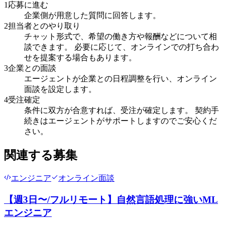
1
応募に進む
企業側が用意した質問に回答します。
2
担当者とのやり取り
チャット形式で、希望の働き方や報酬などについて相
談できます。 必要に応じて、オンラインでの打ち合わ
せを提案する場合もあります。
3
企業との面談
エージェントが企業との日程調整を行い、オンライン
面談を設定します。
4
受注確定
条件に双方が合意すれば、受注が確定します。 契約手
続きはエージェントがサポートしますのでご安心くだ
さい。
関連する募集
エンジニア
オンライン面談
【週3日〜/フルリモート】自然言語処理に強いML
エンジニア