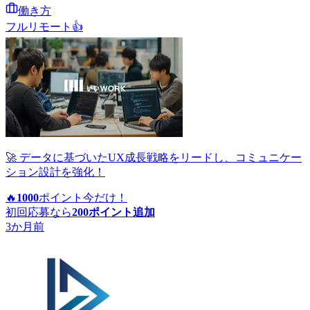
働き方
フルリモート
👍
🚀 データに基づいたUX成長戦略をリードし、コミュニケー
ション設計を強化！
🔥
1000
ポイント
今だけ！
初回応募なら
200
ポイント追加
3か月前