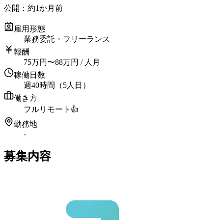
公開：
約1か月前
雇用形態
業務委託・フリーランス
報酬
75
万円
〜
88
万円
/ 人月
稼働日数
週40時間（5人日）
働き方
フルリモート
👍
勤務地
-
募集内容