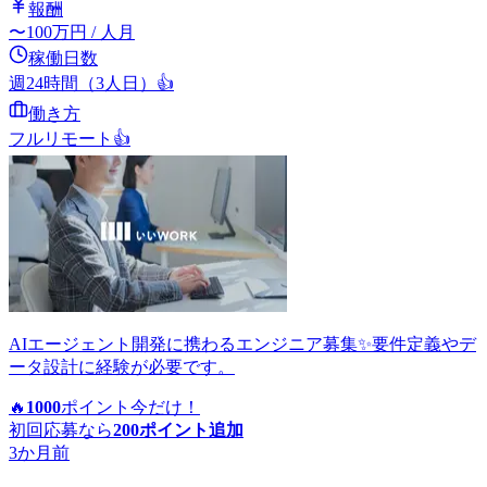
報酬
〜
100
万円
/ 人月
稼働日数
週24時間（3人日）
👍
働き方
フルリモート
👍
AIエージェント開発に携わるエンジニア募集✨要件定義やデ
ータ設計に経験が必要です。
🔥
1000
ポイント
今だけ！
初回応募なら
200
ポイント追加
3か月前