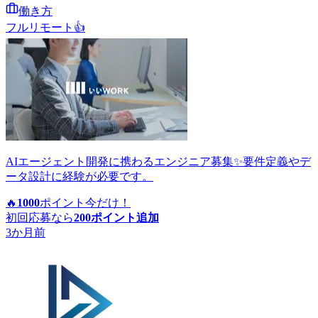
働き方
フルリモート
👍
AIエージェント開発に携わるエンジニア募集✨要件定義やデ
ータ設計に経験が必要です。
🔥
1000
ポイント
今だけ！
初回応募なら
200
ポイント追加
3か月前