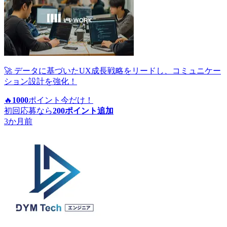
🚀 データに基づいたUX成長戦略をリードし、コミュニケー
ション設計を強化！
🔥
1000
ポイント
今だけ！
初回応募なら
200
ポイント追加
3か月前