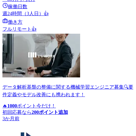
稼働日数
週24時間（3人日）
👍
働き方
フルリモート
👍
データ解析基盤の整備に関する機械学習エンジニア募集🔍要
件定義やモデル改善にも携われます！
🔥
1000
ポイント
今だけ！
初回応募なら
200
ポイント追加
3か月前