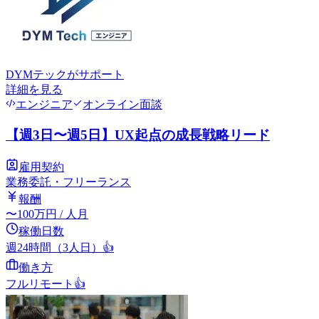
DYMテック
がサポート
詳細を見る
エンジニア
オンライン面談
【週3日〜週5日】UX起点の成長戦略リード
雇用契約
業務委託・フリーランス
報酬
〜
100
万円
/ 人月
稼働日数
週24時間（3人日）
👍
働き方
フルリモート
👍