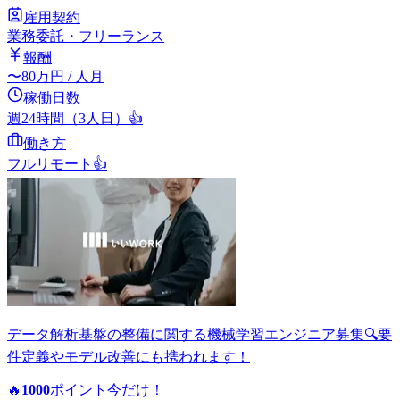
雇用契約
業務委託・フリーランス
報酬
〜
80
万円
/ 人月
稼働日数
週24時間（3人日）
👍
働き方
フルリモート
👍
データ解析基盤の整備に関する機械学習エンジニア募集🔍要
件定義やモデル改善にも携われます！
🔥
1000
ポイント
今だけ！