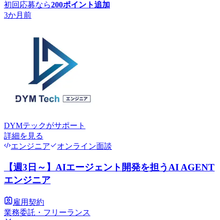
初回応募なら
200
ポイント追加
3か月前
DYMテック
がサポート
詳細を見る
エンジニア
オンライン面談
【週3日～】AIエージェント開発を担うAI AGENT
エンジニア
雇用契約
業務委託・フリーランス