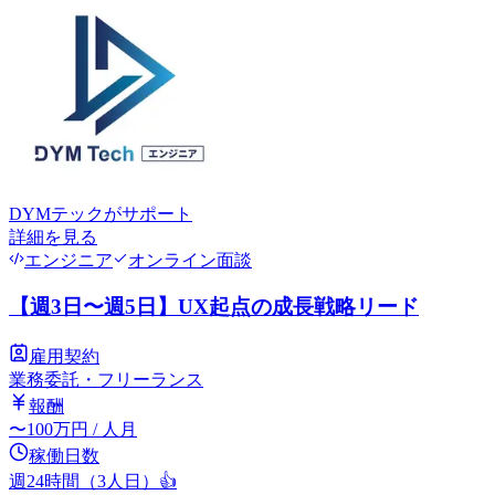
DYMテック
がサポート
詳細を見る
エンジニア
オンライン面談
【週3日〜週5日】UX起点の成長戦略リード
雇用契約
業務委託・フリーランス
報酬
〜
100
万円
/ 人月
稼働日数
週24時間（3人日）
👍