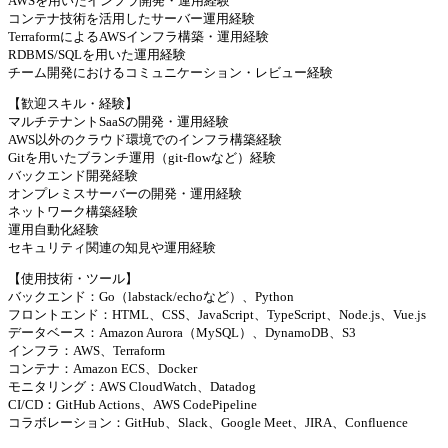
AWSを用いたインフラ開発・運用経験
コンテナ技術を活用したサーバー運用経験
TerraformによるAWSインフラ構築・運用経験
RDBMS/SQLを用いた運用経験
チーム開発におけるコミュニケーション・レビュー経験
【歓迎スキル・経験】
マルチテナントSaaSの開発・運用経験
AWS以外のクラウド環境でのインフラ構築経験
Gitを用いたブランチ運用（git-flowなど）経験
バックエンド開発経験
オンプレミスサーバーの開発・運用経験
ネットワーク構築経験
運用自動化経験
セキュリティ関連の知見や運用経験
【使用技術・ツール】
バックエンド：Go（labstack/echoなど）、Python
フロントエンド：HTML、CSS、JavaScript、TypeScript、Node.js、Vue.js
データベース：Amazon Aurora（MySQL）、DynamoDB、S3
インフラ：AWS、Terraform
コンテナ：Amazon ECS、Docker
モニタリング：AWS CloudWatch、Datadog
CI/CD：GitHub Actions、AWS CodePipeline
コラボレーション：GitHub、Slack、Google Meet、JIRA、Confluence