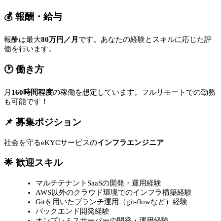
💰 報酬・給与
報酬は最大
80万円／月
です。あなたの経験とスキルに応じた評
価を行います。
🕐 働き方
月
160時間程度
の稼働を想定しています。フルリモートでの勤務
も可能です！
📌 募集ポジション
社会を守るeKYCサービスの
インフラエンジニア
🌟 歓迎スキル
マルチテナントSaaSの開発・運用経験
AWS以外のクラウド環境でのインフラ構築経験
Gitを用いたブランチ運用（git-flowなど）経験
バックエンド開発経験
オンプレミスサーバーの開発・運用経験