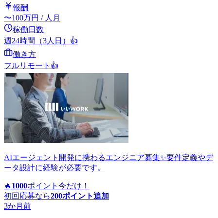
報酬
〜
100
万円
/ 人月
稼働日数
週24時間（3人日）
👍
働き方
フルリモート
👍
AIエージェント開発に携わるエンジニア募集✨要件定義やデ
ータ設計に経験が必要です。
🔥
1000
ポイント
今だけ！
初回応募なら
200
ポイント追加
3か月前