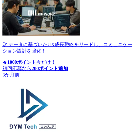
🚀 データに基づいたUX成長戦略をリードし、コミュニケー
ション設計を強化！
🔥
1000
ポイント
今だけ！
初回応募なら
200
ポイント追加
3か月前