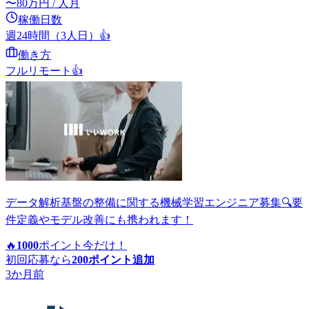
〜
80
万円
/ 人月
稼働日数
週24時間（3人日）
👍
働き方
フルリモート
👍
データ解析基盤の整備に関する機械学習エンジニア募集🔍要
件定義やモデル改善にも携われます！
🔥
1000
ポイント
今だけ！
初回応募なら
200
ポイント追加
3か月前