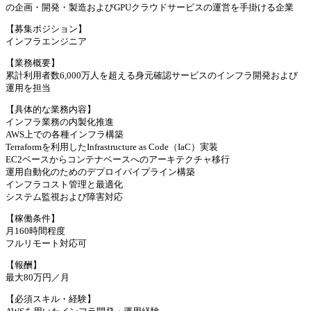
の企画・開発・製造およびGPUクラウドサービスの運営を手掛ける企業
【募集ポジション】
インフラエンジニア
【業務概要】
累計利用者数6,000万人を超える身元確認サービスのインフラ開発および
運用を担当
【具体的な業務内容】
インフラ業務の内製化推進
AWS上での各種インフラ構築
Terraformを利用したInfrastructure as Code（IaC）実装
EC2ベースからコンテナベースへのアーキテクチャ移行
運用自動化のためのデプロイパイプライン構築
インフラコスト管理と最適化
システム監視および障害対応
【稼働条件】
月160時間程度
フルリモート対応可
【報酬】
最大80万円／月
【必須スキル・経験】