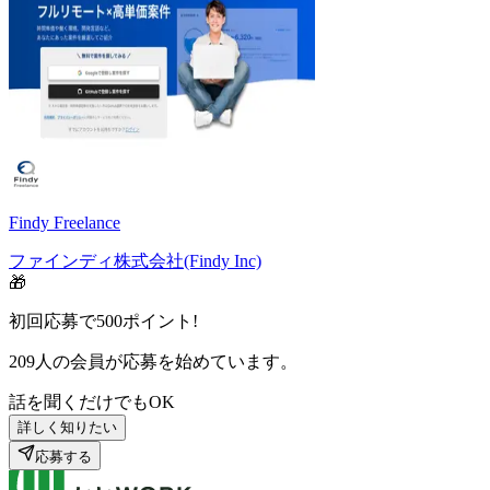
Findy Freelance
ファインディ株式会社(Findy Inc)
🎁
初回応募で
500
ポイント!
209
人の会員が応募を始めています。
話を聞くだけでもOK
詳しく知りたい
応募する