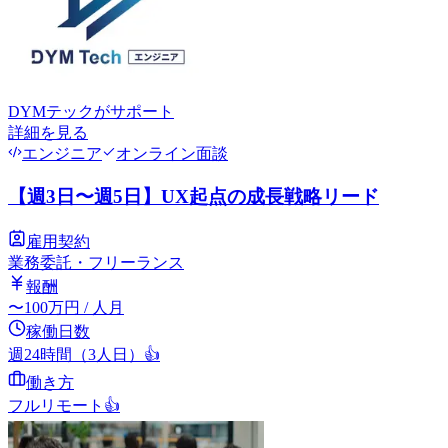
DYMテック
がサポート
詳細を見る
エンジニア
オンライン面談
【週3日〜週5日】UX起点の成長戦略リード
雇用契約
業務委託・フリーランス
報酬
〜
100
万円
/ 人月
稼働日数
週24時間（3人日）
👍
働き方
フルリモート
👍