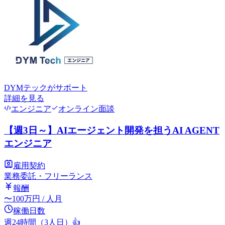
DYMテック
がサポート
詳細を見る
エンジニア
オンライン面談
【週3日～】AIエージェント開発を担うAI AGENT
エンジニア
雇用契約
業務委託・フリーランス
報酬
〜
100
万円
/ 人月
稼働日数
週24時間（3人日）
👍