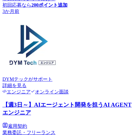
初回応募なら
200
ポイント追加
3か月前
DYMテック
がサポート
詳細を見る
エンジニア
オンライン面談
【週3日～】AIエージェント開発を担うAI AGENT
エンジニア
雇用契約
業務委託・フリーランス