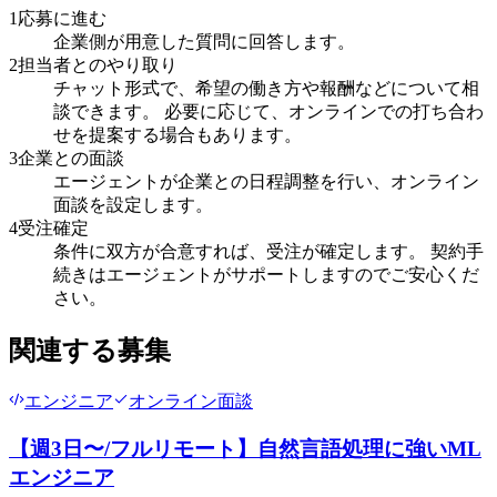
1
応募に進む
企業側が用意した質問に回答します。
2
担当者とのやり取り
チャット形式で、希望の働き方や報酬などについて相
談できます。 必要に応じて、オンラインでの打ち合わ
せを提案する場合もあります。
3
企業との面談
エージェントが企業との日程調整を行い、オンライン
面談を設定します。
4
受注確定
条件に双方が合意すれば、受注が確定します。 契約手
続きはエージェントがサポートしますのでご安心くだ
さい。
関連する募集
エンジニア
オンライン面談
【週3日〜/フルリモート】自然言語処理に強いML
エンジニア