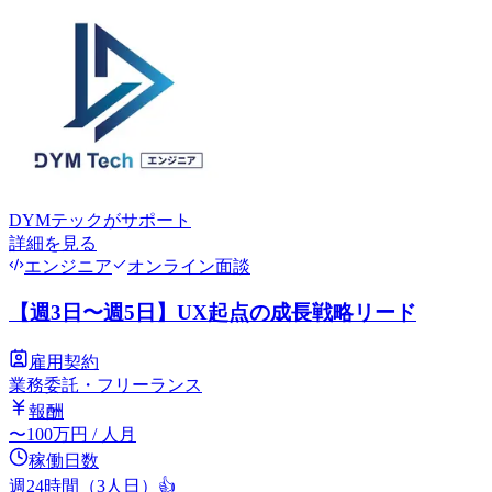
DYMテック
がサポート
詳細を見る
エンジニア
オンライン面談
【週3日〜週5日】UX起点の成長戦略リード
雇用契約
業務委託・フリーランス
報酬
〜
100
万円
/ 人月
稼働日数
週24時間（3人日）
👍