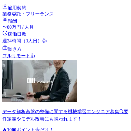
雇用契約
業務委託・フリーランス
報酬
〜
80
万円
/ 人月
稼働日数
週24時間（3人日）
👍
働き方
フルリモート
👍
データ解析基盤の整備に関する機械学習エンジニア募集🔍要
件定義やモデル改善にも携われます！
🔥
1000
ポイント
今だけ！