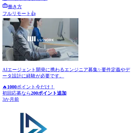
働き方
フルリモート
👍
AIエージェント開発に携わるエンジニア募集✨要件定義やデ
ータ設計に経験が必要です。
🔥
1000
ポイント
今だけ！
初回応募なら
200
ポイント追加
3か月前