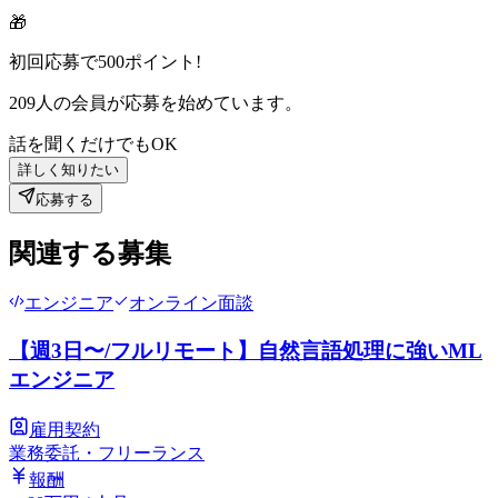
🎁
初回応募で
500
ポイント!
209
人の会員が応募を始めています。
話を聞くだけでもOK
詳しく知りたい
応募する
関連する募集
エンジニア
オンライン面談
【週3日〜/フルリモート】自然言語処理に強いML
エンジニア
雇用契約
業務委託・フリーランス
報酬