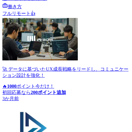
働き方
フルリモート
👍
🚀 データに基づいたUX成長戦略をリードし、コミュニケー
ション設計を強化！
🔥
1000
ポイント
今だけ！
初回応募なら
200
ポイント追加
3か月前