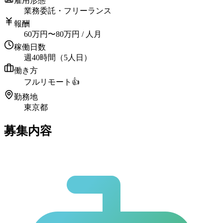
雇用形態
業務委託・フリーランス
報酬
60
万円
〜
80
万円
/ 人月
稼働日数
週40時間（5人日）
働き方
フルリモート
👍
勤務地
東京都
募集内容