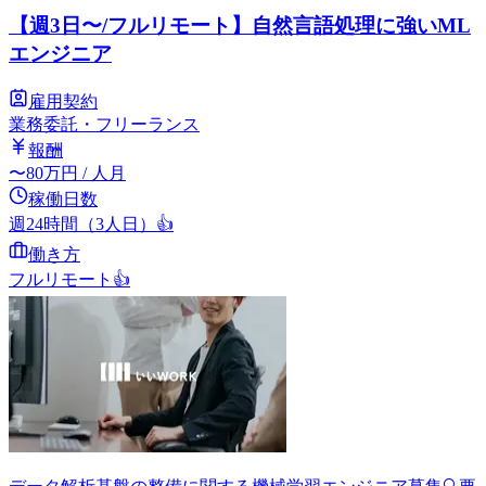
【週3日〜/フルリモート】自然言語処理に強いML
エンジニア
雇用契約
業務委託・フリーランス
報酬
〜
80
万円
/ 人月
稼働日数
週24時間（3人日）
👍
働き方
フルリモート
👍