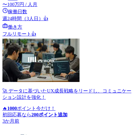
〜
100
万円
/ 人月
稼働日数
週24時間（3人日）
👍
働き方
フルリモート
👍
🚀 データに基づいたUX成長戦略をリードし、コミュニケー
ション設計を強化！
🔥
1000
ポイント
今だけ！
初回応募なら
200
ポイント追加
3か月前