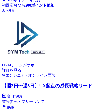
🔥
1000
ポイント
今だけ！
初回応募なら
200
ポイント追加
3か月前
DYMテック
がサポート
詳細を見る
エンジニア
オンライン面談
【週3日〜週5日】UX起点の成長戦略リード
雇用契約
業務委託・フリーランス
報酬