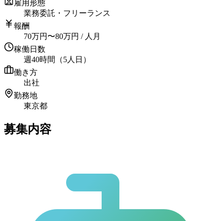
雇用形態
業務委託・フリーランス
報酬
70
万円
〜
80
万円
/ 人月
稼働日数
週40時間（5人日）
働き方
出社
勤務地
東京都
募集内容