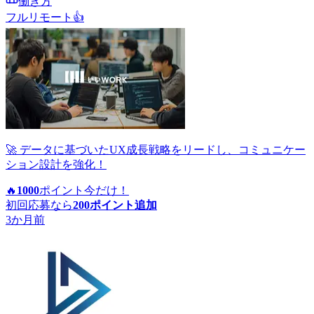
働き方
フルリモート
👍
🚀 データに基づいたUX成長戦略をリードし、コミュニケー
ション設計を強化！
🔥
1000
ポイント
今だけ！
初回応募なら
200
ポイント追加
3か月前