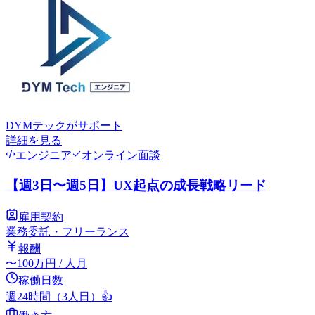
DYMテック
がサポート
詳細を見る
エンジニア
オンライン面談
【週3日〜週5日】UX起点の成長戦略リード
雇用契約
業務委託・フリーランス
報酬
〜
100
万円
/ 人月
稼働日数
週24時間（3人日）
👍