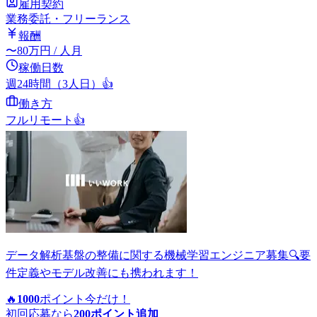
雇用契約
業務委託・フリーランス
報酬
〜
80
万円
/ 人月
稼働日数
週24時間（3人日）
👍
働き方
フルリモート
👍
データ解析基盤の整備に関する機械学習エンジニア募集🔍要
件定義やモデル改善にも携われます！
🔥
1000
ポイント
今だけ！
初回応募なら
200
ポイント追加