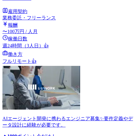
雇用契約
業務委託・フリーランス
報酬
〜
100
万円
/ 人月
稼働日数
週24時間（3人日）
👍
働き方
フルリモート
👍
AIエージェント開発に携わるエンジニア募集✨要件定義やデ
ータ設計に経験が必要です。