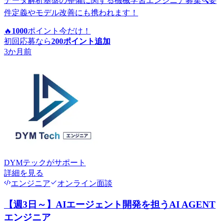
データ解析基盤の整備に関する機械学習エンジニア募集🔍要
件定義やモデル改善にも携われます！
🔥
1000
ポイント
今だけ！
初回応募なら
200
ポイント追加
3か月前
DYMテック
がサポート
詳細を見る
エンジニア
オンライン面談
【週3日～】AIエージェント開発を担うAI AGENT
エンジニア