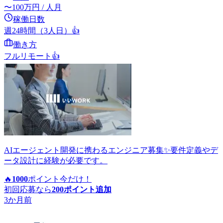
〜
100
万円
/ 人月
稼働日数
週24時間（3人日）
👍
働き方
フルリモート
👍
AIエージェント開発に携わるエンジニア募集✨要件定義やデ
ータ設計に経験が必要です。
🔥
1000
ポイント
今だけ！
初回応募なら
200
ポイント追加
3か月前