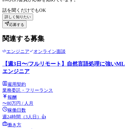
話を聞くだけでもOK
詳しく知りたい
応募する
関連する募集
エンジニア
オンライン面談
【週3日〜/フルリモート】自然言語処理に強いML
エンジニア
雇用契約
業務委託・フリーランス
報酬
〜
80
万円
/ 人月
稼働日数
週24時間（3人日）
👍
働き方