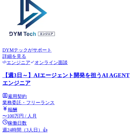
DYMテック
がサポート
詳細を見る
エンジニア
オンライン面談
【週3日～】AIエージェント開発を担うAI AGENT
エンジニア
雇用契約
業務委託・フリーランス
報酬
〜
100
万円
/ 人月
稼働日数
週24時間（3人日）
👍