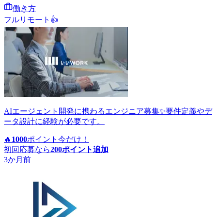
働き方
フルリモート
👍
AIエージェント開発に携わるエンジニア募集✨要件定義やデ
ータ設計に経験が必要です。
🔥
1000
ポイント
今だけ！
初回応募なら
200
ポイント追加
3か月前