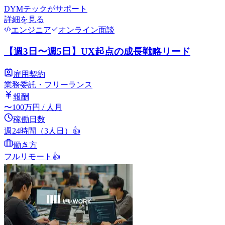
DYMテック
がサポート
詳細を見る
エンジニア
オンライン面談
【週3日〜週5日】UX起点の成長戦略リード
雇用契約
業務委託・フリーランス
報酬
〜
100
万円
/ 人月
稼働日数
週24時間（3人日）
👍
働き方
フルリモート
👍