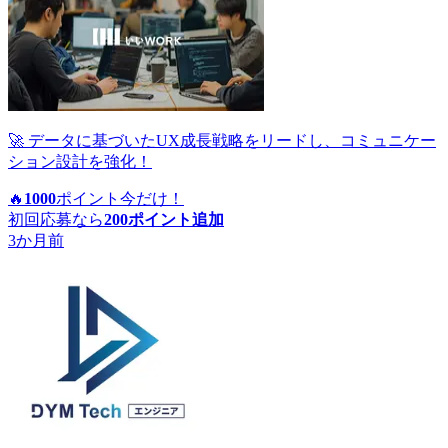
🚀 データに基づいたUX成長戦略をリードし、コミュニケー
ション設計を強化！
🔥
1000
ポイント
今だけ！
初回応募なら
200
ポイント追加
3か月前