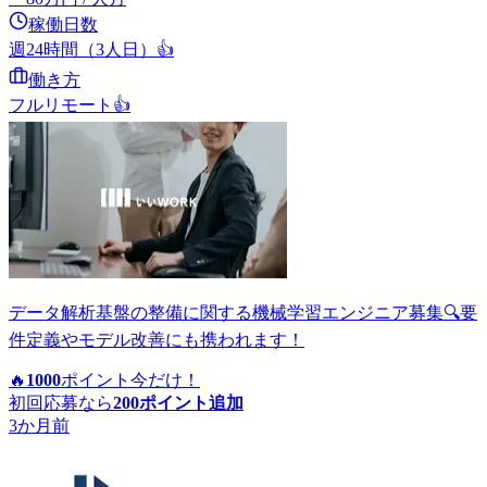
稼働日数
週24時間（3人日）
👍
働き方
フルリモート
👍
データ解析基盤の整備に関する機械学習エンジニア募集🔍要
件定義やモデル改善にも携われます！
🔥
1000
ポイント
今だけ！
初回応募なら
200
ポイント追加
3か月前