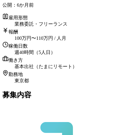
公開：
6か月前
雇用形態
業務委託・フリーランス
報酬
100
万円
〜
110
万円
/ 人月
稼働日数
週40時間（5人日）
働き方
基本出社（たまにリモート）
勤務地
東京都
募集内容