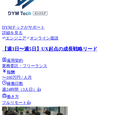
DYMテック
がサポート
詳細を見る
エンジニア
オンライン面談
【週3日〜週5日】UX起点の成長戦略リード
雇用契約
業務委託・フリーランス
報酬
〜
100
万円
/ 人月
稼働日数
週24時間（3人日）
👍
働き方
フルリモート
👍