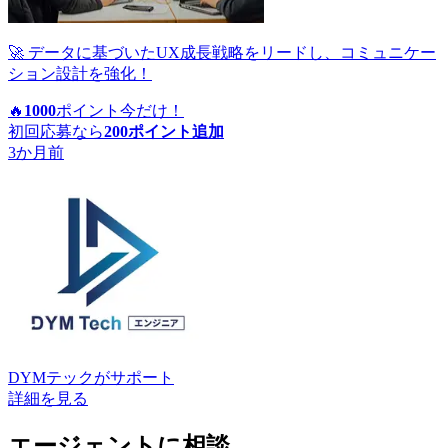
🚀 データに基づいたUX成長戦略をリードし、コミュニケー
ション設計を強化！
🔥
1000
ポイント
今だけ！
初回応募なら
200
ポイント追加
3か月前
DYMテック
がサポート
詳細を見る
エージェントに相談