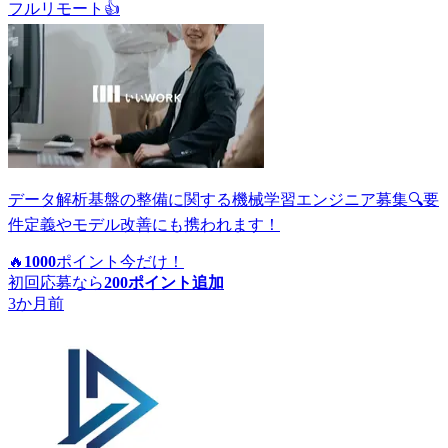
フルリモート
👍
データ解析基盤の整備に関する機械学習エンジニア募集🔍要
件定義やモデル改善にも携われます！
🔥
1000
ポイント
今だけ！
初回応募なら
200
ポイント追加
3か月前