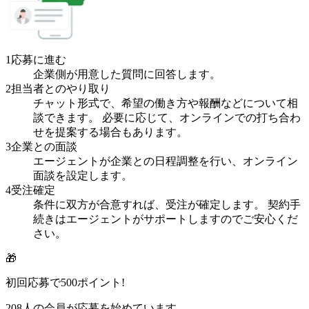
1
応募に進む
企業側が用意した質問に回答します。
2
担当者とのやり取り
チャット形式で、希望の働き方や報酬などについて相
談できます。 必要に応じて、オンラインでの打ち合わ
せを提案する場合もあります。
3
企業との面談
エージェントが企業との日程調整を行い、オンライン
面談を設定します。
4
受注確定
条件に双方が合意すれば、受注が確定します。 契約手
続きはエージェントがサポートしますのでご安心くだ
さい。
🎁
初回応募で
500
ポイント!
208
人の会員が応募を始めています。