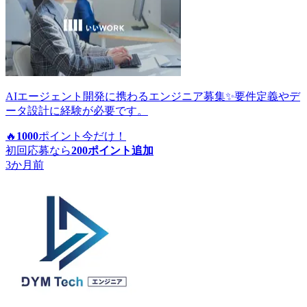
AIエージェント開発に携わるエンジニア募集✨要件定義やデ
ータ設計に経験が必要です。
🔥
1000
ポイント
今だけ！
初回応募なら
200
ポイント追加
3か月前