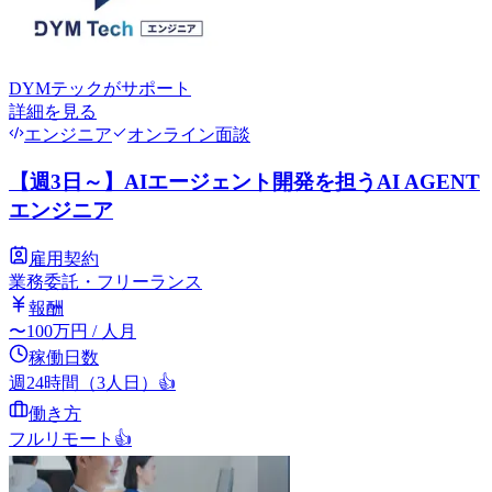
DYMテック
がサポート
詳細を見る
エンジニア
オンライン面談
【週3日～】AIエージェント開発を担うAI AGENT
エンジニア
雇用契約
業務委託・フリーランス
報酬
〜
100
万円
/ 人月
稼働日数
週24時間（3人日）
👍
働き方
フルリモート
👍