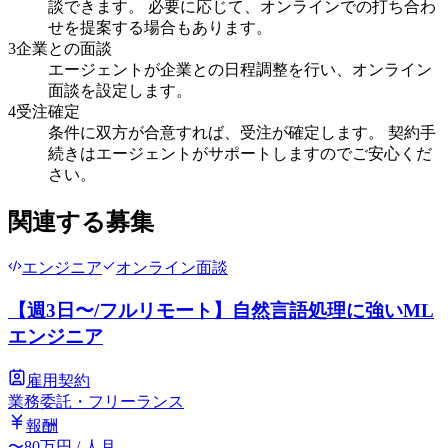
談できます。 必要に応じて、オンラインでの打ち合わ
せを提案する場合もあります。
3
企業との面談
エージェントが企業との日程調整を行い、オンライン
面談を設定します。
4
受注確定
条件に双方が合意すれば、受注が確定します。 契約手
続きはエージェントがサポートしますのでご安心くだ
さい。
関連する募集
エンジニア
オンライン面談
【週3日〜/フルリモート】自然言語処理に強いML
エンジニア
雇用契約
業務委託・フリーランス
報酬
〜
80
万円
/ 人月