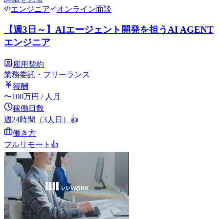
エンジニア
オンライン面談
【週3日～】AIエージェント開発を担うAI AGENT
エンジニア
雇用契約
業務委託・フリーランス
報酬
〜
100
万円
/ 人月
稼働日数
週24時間（3人日）
👍
働き方
フルリモート
👍