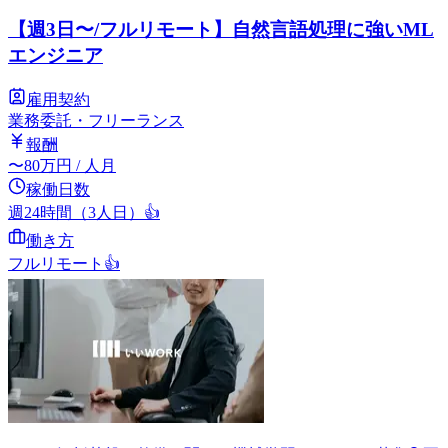
【週3日〜/フルリモート】自然言語処理に強いML
エンジニア
雇用契約
業務委託・フリーランス
報酬
〜
80
万円
/ 人月
稼働日数
週24時間（3人日）
👍
働き方
フルリモート
👍