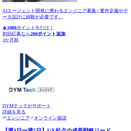
AIエージェント開発に携わるエンジニア募集✨要件定義やデ
ータ設計に経験が必要です。
🔥
1000
ポイント
今だけ！
初回応募なら
200
ポイント追加
3か月前
DYMテック
がサポート
詳細を見る
エンジニア
オンライン面談
【週3日〜週5日】UX起点の成長戦略リード