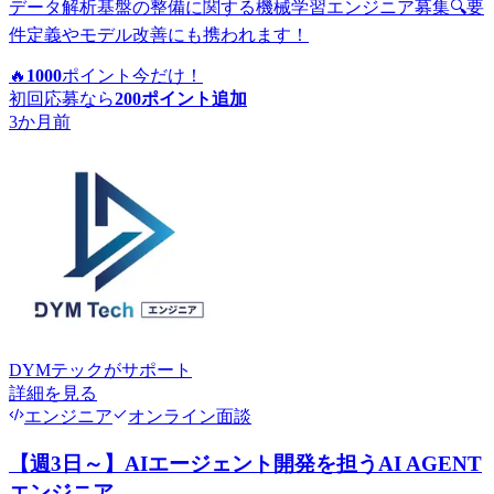
データ解析基盤の整備に関する機械学習エンジニア募集🔍要
件定義やモデル改善にも携われます！
🔥
1000
ポイント
今だけ！
初回応募なら
200
ポイント追加
3か月前
DYMテック
がサポート
詳細を見る
エンジニア
オンライン面談
【週3日～】AIエージェント開発を担うAI AGENT
エンジニア