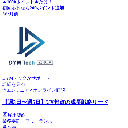
🔥
1000
ポイント
今だけ！
初回応募なら
200
ポイント追加
3か月前
DYMテック
がサポート
詳細を見る
エンジニア
オンライン面談
【週3日〜週5日】UX起点の成長戦略リード
雇用契約
業務委託・フリーランス
報酬