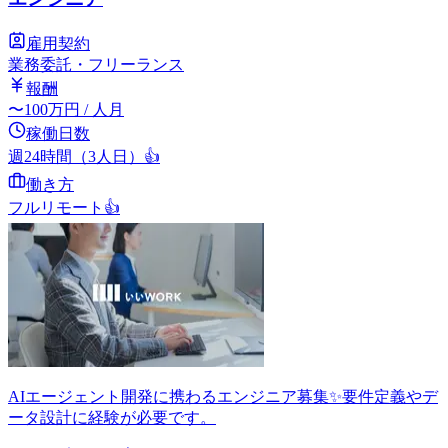
雇用契約
業務委託・フリーランス
報酬
〜
100
万円
/ 人月
稼働日数
週24時間（3人日）
👍
働き方
フルリモート
👍
AIエージェント開発に携わるエンジニア募集✨要件定義やデ
ータ設計に経験が必要です。