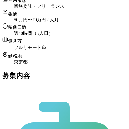
雇用形態
業務委託・フリーランス
報酬
50
万円
〜
70
万円
/ 人月
稼働日数
週40時間（5人日）
働き方
フルリモート
👍
勤務地
東京都
募集内容