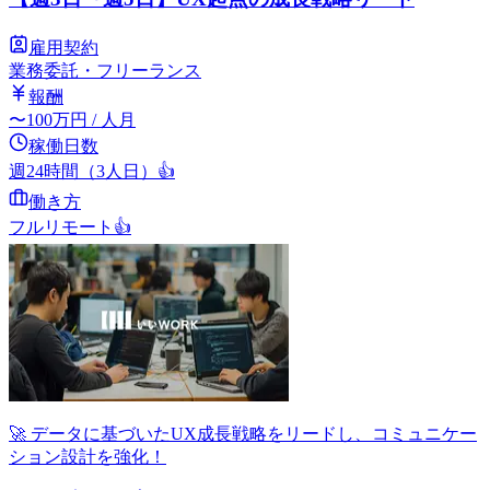
雇用契約
業務委託・フリーランス
報酬
〜
100
万円
/ 人月
稼働日数
週24時間（3人日）
👍
働き方
フルリモート
👍
🚀 データに基づいたUX成長戦略をリードし、コミュニケー
ション設計を強化！