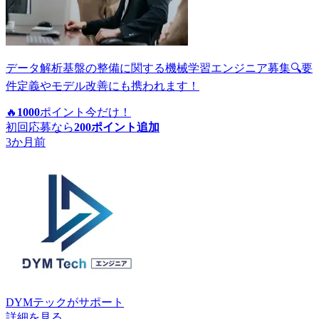
データ解析基盤の整備に関する機械学習エンジニア募集🔍要
件定義やモデル改善にも携われます！
🔥
1000
ポイント
今だけ！
初回応募なら
200
ポイント追加
3か月前
DYMテック
がサポート
詳細を見る