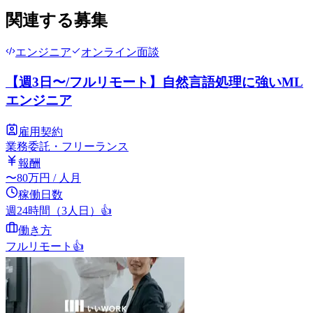
関連する募集
エンジニア
オンライン面談
【週3日〜/フルリモート】自然言語処理に強いML
エンジニア
雇用契約
業務委託・フリーランス
報酬
〜
80
万円
/ 人月
稼働日数
週24時間（3人日）
👍
働き方
フルリモート
👍