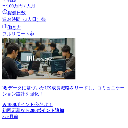
〜
100
万円
/ 人月
稼働日数
週24時間（3人日）
👍
働き方
フルリモート
👍
🚀 データに基づいたUX成長戦略をリードし、コミュニケー
ション設計を強化！
🔥
1000
ポイント
今だけ！
初回応募なら
200
ポイント追加
3か月前