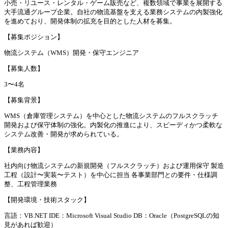
小売・リユース・レンタル・ゲーム販売など、複数領域で事業を展開する
大手流通グループ企業。自社の物流基盤を支える業務システムの内製強化
を進めており、開発体制の拡充を目的とした人材を募集。
【募集ポジション】
物流システム（WMS）開発・保守エンジニア
【募集人数】
3〜4名
【募集背景】
WMS（倉庫管理システム）を中心とした物流システムのフルスクラッチ
開発および保守体制の強化。内製化の推進により、スピーディかつ柔軟な
システム改善・開発が求められている。
【業務内容】
社内向け物流システムの新規開発（フルスクラッチ）および運用保守 製造
工程（設計〜実装〜テスト）を中心に担当 各事業部門との要件・仕様調
整、工程管理業務
【開発環境・技術スタック】
言語：VB.NET IDE：Microsoft Visual Studio DB：Oracle（PostgreSQLの知
見があれば歓迎）