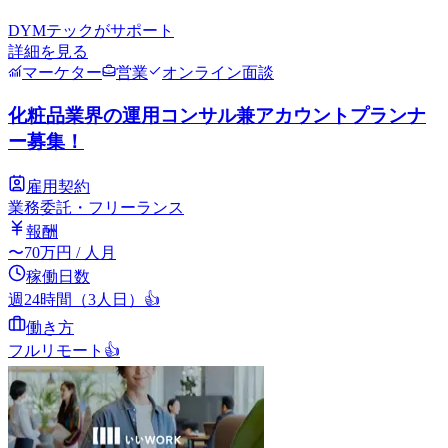
DYMテック
がサポート
詳細を見る
マーケター
営業
オンライン面談
化粧品業界の運用コンサル兼アカウントプランナ
ー募集！
雇用契約
業務委託・フリーランス
報酬
〜
70
万円
/ 人月
稼働日数
週24時間（3人日）
👍
働き方
フルリモート
👍