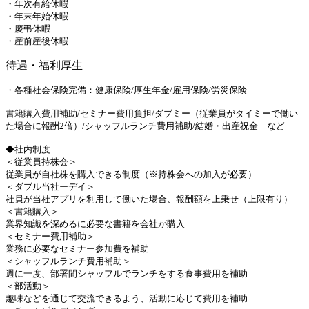
・年次有給休暇
・年末年始休暇
・慶弔休暇
・産前産後休暇
待遇・福利厚生
・各種社会保険完備：健康保険/厚生年金/雇用保険/労災保険
書籍購入費用補助/セミナー費用負担/ダブミー（従業員がタイミーで働い
た場合に報酬2倍）/シャッフルランチ費用補助/結婚・出産祝金 など
◆社内制度
＜従業員持株会＞
従業員が自社株を購入できる制度（※持株会への加入が必要）
＜ダブル当社ーデイ＞
社員が当社アプリを利用して働いた場合、報酬額を上乗せ（上限有り）
＜書籍購入＞
業界知識を深めるに必要な書籍を会社が購入
＜セミナー費用補助＞
業務に必要なセミナー参加費を補助
＜シャッフルランチ費用補助＞
週に一度、部署間シャッフルでランチをする食事費用を補助
＜部活動＞
趣味などを通じて交流できるよう、活動に応じて費用を補助