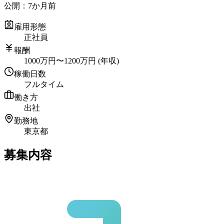
公開：
7か月前
雇用形態
正社員
報酬
1000
万円
〜
1200
万円
(年収)
稼働日数
フルタイム
働き方
出社
勤務地
東京都
募集内容