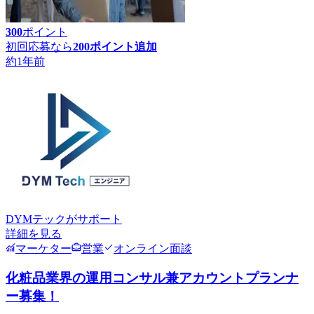
300
ポイント
初回応募なら
200
ポイント追加
約1年前
DYMテック
がサポート
詳細を見る
マーケター
営業
オンライン面談
化粧品業界の運用コンサル兼アカウントプランナ
ー募集！