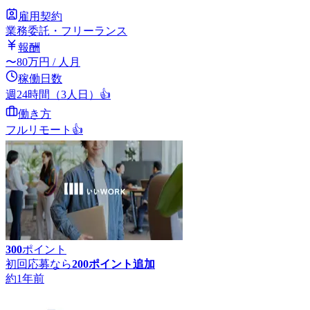
雇用契約
業務委託・フリーランス
報酬
〜
80
万円
/ 人月
稼働日数
週24時間（3人日）
👍
働き方
フルリモート
👍
300
ポイント
初回応募なら
200
ポイント追加
約1年前