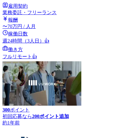
雇用契約
業務委託・フリーランス
報酬
〜
70
万円
/ 人月
稼働日数
週24時間（3人日）
👍
働き方
フルリモート
👍
300
ポイント
初回応募なら
200
ポイント追加
約1年前