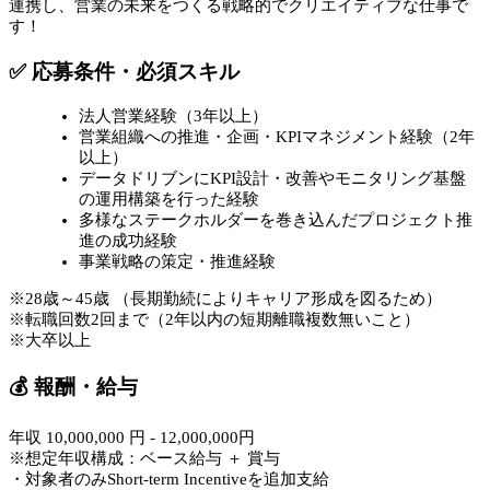
連携し、営業の未来をつくる戦略的でクリエイティブな仕事で
す！
✅ 応募条件・必須スキル
法人営業経験（3年以上）
営業組織への推進・企画・KPIマネジメント経験（2年
以上）
データドリブンにKPI設計・改善やモニタリング基盤
の運用構築を行った経験
多様なステークホルダーを巻き込んだプロジェクト推
進の成功経験
事業戦略の策定・推進経験
※28歳～45歳 （長期勤続によりキャリア形成を図るため）
※転職回数2回まで（2年以内の短期離職複数無いこと）
※大卒以上
💰 報酬・給与
年収 10,000,000 円 - 12,000,000円
※想定年収構成：ベース給与 ＋ 賞与
・対象者のみShort-term Incentiveを追加支給