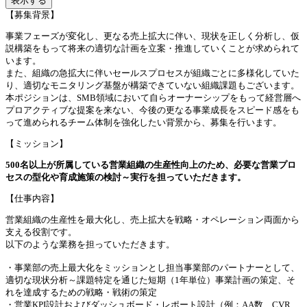
表示する
【募集背景】
事業フェーズが変化し、更なる売上拡大に伴い、現状を正しく分析し、仮
説構築をもって将来の適切な計画を立案・推進していくことが求められて
います。
また、組織の急拡大に伴いセールスプロセスが組織ごとに多様化していた
り、適切なモニタリング基盤が構築できていない組織課題もございます。
本ポジションは、SMB領域において自らオーナーシップをもって経営層へ
プロアクティブな提案を来ない、今後の更なる事業成長をスピード感をも
って進められるチーム体制を強化したい背景から、募集を行います。
【ミッション】
500名以上が所属している営業組織の生産性向上のため、必要な営業プロ
セスの型化や育成施策の検討～実行を担っていただきます。
【仕事内容】
営業組織の生産性を最大化し、売上拡大を戦略・オペレーション両面から
支える役割です。
以下のような業務を担っていただきます。
・事業部の売上最大化をミッションとし担当事業部のパートナーとして、
適切な現状分析～課題特定を通じた短期（1年単位）事業計画の策定、そ
れを達成するための戦略・戦術の策定
・営業KPI設計およびダッシュボード・レポート設計（例：AA数、CVR、