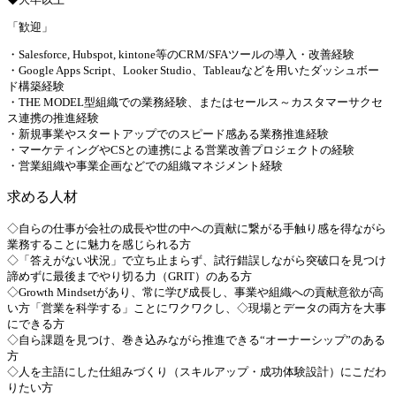
「歓迎」
・Salesforce, Hubspot, kintone等のCRM/SFAツールの導入・改善経験
・Google Apps Script、Looker Studio、Tableauなどを用いたダッシュボー
ド構築経験
・THE MODEL型組織での業務経験、またはセールス～カスタマーサクセ
ス連携の推進経験
・新規事業やスタートアップでのスピード感ある業務推進経験
・マーケティングやCSとの連携による営業改善プロジェクトの経験
・営業組織や事業企画などでの組織マネジメント経験
求める人材
◇自らの仕事が会社の成長や世の中への貢献に繋がる手触り感を得ながら
業務することに魅力を感じられる方
◇「答えがない状況」で立ち止まらず、試行錯誤しながら突破口を見つけ
諦めずに最後までやり切る力（GRIT）のある方
◇Growth Mindsetがあり、常に学び成長し、事業や組織への貢献意欲が高
い方「営業を科学する」ことにワクワクし、◇現場とデータの両方を大事
にできる方
◇自ら課題を見つけ、巻き込みながら推進できる“オーナーシップ”のある
方
◇人を主語にした仕組みづくり（スキルアップ・成功体験設計）にこだわ
りたい方