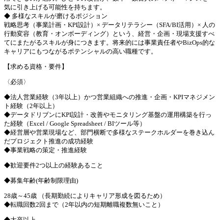
気に引き上げる可能性を持ちます。
◆ 多様なスキルが磨けるポジション
戦略思考（事業計画・KPI設計）× データリテラシー（SFA/BI活用）× 人の
行動変容（教育・オンボーディング）という、経営・企画・現場支援すべ
てにまたがるスキルが身につきます。将来的には事業責任者やBizOps的な
キャリアにもつながるポテンシャルの高い職種です。
【求める資格・要件】
〈必須〉
◆法人営業経験（3年以上）かつ営業組織への推進・企画・KPIマネジメン
ト経験（2年以上）
◆データドリブンにKPI設計・改善やモニタリング基盤の運用構築を行っ
た経験（Excel / Google Spreadsheet / BIツール等）
◆経営層や営業現場など、部門横断で多様なステークホルダーを巻き込ん
だプロジェクト推進の成功経験
◆事業戦略の策定・推進経験
◆歓迎要件2つ以上の経験あること
◆募集年齢(年齢制限理由)
28歳～45歳 （長期勤続によりキャリア形成を図るため）
◆転職回数2回まで（2年以内の短期離職複数無いこと）
◆大卒以上