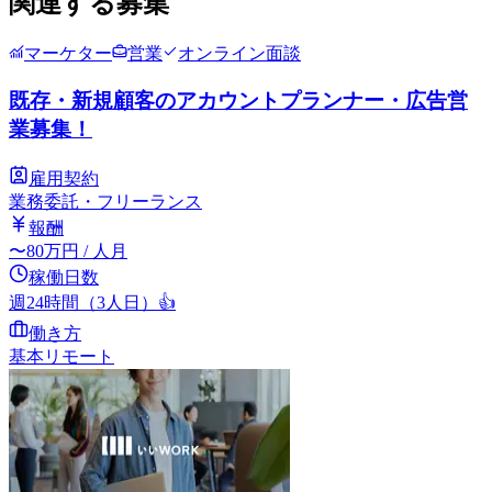
関連する募集
マーケター
営業
オンライン面談
既存・新規顧客のアカウントプランナー・広告営
業募集！
雇用契約
業務委託・フリーランス
報酬
〜
80
万円
/ 人月
稼働日数
週24時間（3人日）
👍
働き方
基本リモート