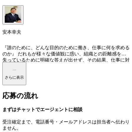
安本幸夫
『誰のために、どんな目的のために働き、仕事に何を求める
のか』 だれもが様々な価値観に惑い、組織との距離感を見
失っているために明確な答えが出せず、その結果、仕事に対
する『働きがい』や仕事を通じた『生きがい・達成感』を感
...
じられていないのではないか、という想いから弊社を設立し
さらに表示
ました。 私自身、今皆さまが踏み出そうとされている、
『転職活動』を数回経験しておりますので、転職後の給料の
こと、エントリー企業の情報、入社後のこと等、皆さまの転
応募の流れ
職に関する不安や、悩み、希望を本音でご相談下さい。 ま
た一方で長年の人事職として採用業務に携わってきた経験を
活かし、企業の採用者側の視点からレジュメ、面接等につい
まずはチャットで
エージェント
に
相談
てもアドバイスさせて頂きます。 自分らしく『はたらく』
という本来の意味や、あなたが輝ける場所を、私たちヒュー
受注確定まで、
電話番号・メールアドレスは
担当者へ伝わり
マンベースカンパニーが一緒になって考えさせて頂きます！
ません。