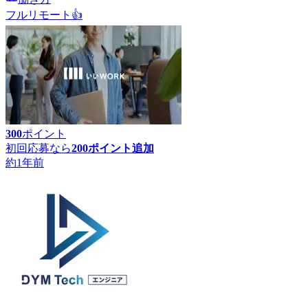
フルリモート
👍
300
ポイント
初回応募なら
200
ポイント追加
約1年前