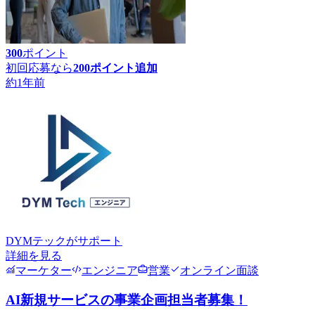
300
ポイント
初回応募なら
200
ポイント追加
約1年前
DYMテック
がサポート
詳細を見る
マーケター
エンジニア
営業
オンライン面談
AI新規サービスの事業企画担当者募集！