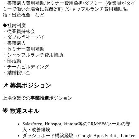
・書籍購入費用補助/セミナー費用負担/ダブミー（従業員がタイ
ミーで働いた場合に報酬2倍）/シャッフルランチ費用補助/結
婚・出産祝金 など
◆社内制度
・従業員持株会
・ダブル当社ーデイ
・書籍購入
・セミナー費用補助
・シャッフルランチ費用補助
・部活動
・チームビルディング
・結婚祝い金
📌 募集ポジション
上場企業での
事業推進
ポジション
🌟 歓迎スキル
Salesforce, Hubspot, kintone等のCRM/SFAツールの導
入・改善経験
ダッシュボード構築経験（Google Apps Script、Looker