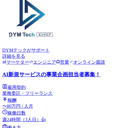
DYMテック
がサポート
詳細を見る
マーケター
エンジニア
営業
オンライン面談
AI新規サービスの事業企画担当者募集！
雇用契約
業務委託・フリーランス
報酬
〜
80
万円
/ 人月
稼働日数
週24時間（3人日）
👍
働き方