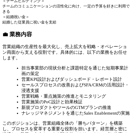
＜チームビルディング＞
チームのコミュニケーションの活性化に向け、一定の予算を好きに利用で
きる
＜結婚祝い金＞
結婚した従業員に祝い金を支給
💼 業務内容
営業組織の生産性を最大化し、売上拡大を戦略・オペレーショ
ン両面から支える役割です。具体的には、以下の業務をお任せ
します。
担当事業部の現状分析と課題特定を通じた短期事業計
画の策定
営業KPI設計およびダッシュボード・レポート設計
セールスプロセスの改善およびSFA/CRMの活用設計・
浸透支援
営業戦略・重点施策の推進とモニタリング
営業施策のPoC設計と効果検証
新規プロダクトやツールのGTMプランの推進
ナレッジマネジメントを通じたSales Enablementの実施
このポジションは、営業組織全体の「勝ちパターン」を構築
し、プロセスを変革する重要な役割を担います。経営層と密に