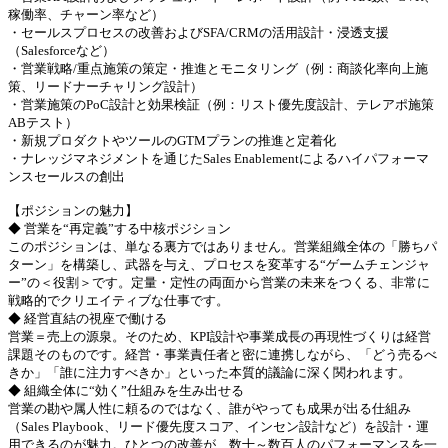
稼働率、チャーン率など）
・セールスプロセスの改善およびSFA/CRMの活用設計・浸透支援
（Salesforceなど）
・営業戦略/重点施策の策定・推進とモニタリング（例：商談化率向上施
策、リードナーチャリング設計）
・営業施策のPoC設計と効果検証（例：リスト優先度設計、テレアポ施策
ABテスト）
・新規プロダクトやツールのGTMプランの推進と定着化
・ナレッジマネジメントを通じたSales Enablementによるハイパフォーマ
ンスセールスの創出
【ポジションの魅力】
◆ 営業を“再定義”する中核ポジション
このポジションは、単なる裏方ではありません。営業組織全体の「勝ちパ
ターン」を構築し、武器を与え、プロセスを変革する“ゲームチェンジャ
ー”の＜役割＞です。定量・定性の両面から営業の未来をつくる、非常に
戦略的でクリエイティブな仕事です。
◆ 経営直結の視座で働ける
営業＝売上の源泉。そのため、KPI設計や事業成長の再現性づくりは経営
課題そのものです。経営・事業責任者と密に連携しながら、「どう売るべ
きか」「誰に注力すべきか」といった本質的議論に深く関われます。
◆ 組織全体に“効く”仕組みを生み出せる
営業の勘や属人性に頼るのではなく、誰がやっても成果が出る仕組み
（Sales Playbook、リード優先度スコア、インセン設計など）を設計・運
用できるのが魅力。ひとつの改善が、数十～数百人のパフォーマンスを一