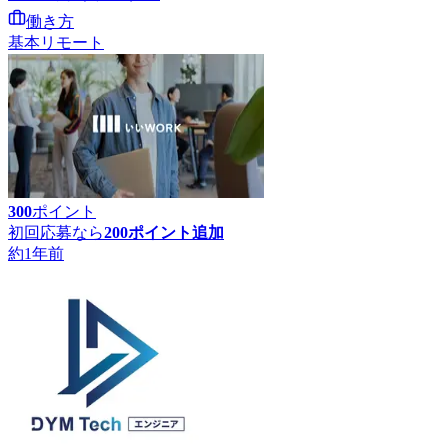
働き方
基本リモート
300
ポイント
初回応募なら
200
ポイント追加
約1年前