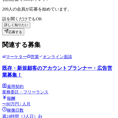
209
人の会員が応募を始めています。
話を聞くだけでもOK
詳しく知りたい
応募する
関連する募集
マーケター
営業
オンライン面談
既存・新規顧客のアカウントプランナー・広告営
業募集！
雇用契約
業務委託・フリーランス
報酬
〜
80
万円
/ 人月
稼働日数
週24時間（3人日）
👍