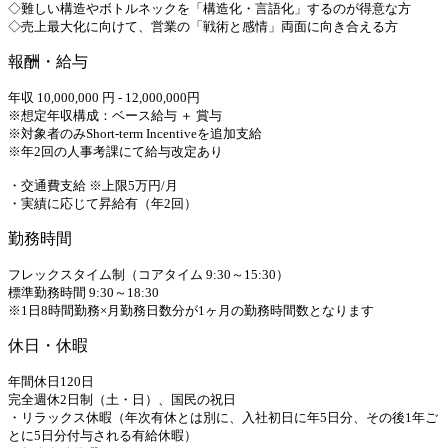
◇難しい構造やボトルネックを「構造化・言語化」するのが得意な方
◇売上最大化に向けて、営業の「戦術と感情」両面に向き合える方
報酬・給与
年収 10,000,000 円 - 12,000,000円
※想定年収構成：ベース給与 ＋ 賞与
※対象者のみShort-term Incentiveを追加支給
※年2回の人事考課にて給与改定あり
・交通費支給 ※上限5万円/月
・実績に応じて昇給有（年2回）
勤務時間
フレックスタイム制（コアタイム 9:30～15:30）
標準勤務時間 9:30～18:30
※1日8時間勤務×月勤務日数分が1ヶ月の勤務時間数となります
休日・休暇
年間休日120日
完全週休2日制（土・日）、国民の祝日
・リラックス休暇（年次有休とは別に、入社初日に年5日分、その後1年ご
とに5日分付与される有給休暇）