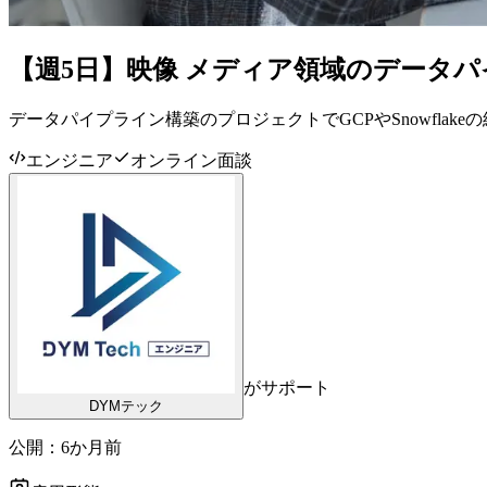
【週5日】映像 メディア領域のデータ
データパイプライン構築のプロジェクトでGCPやSnowfla
エンジニア
オンライン面談
がサポート
DYMテック
公開：
6か月前