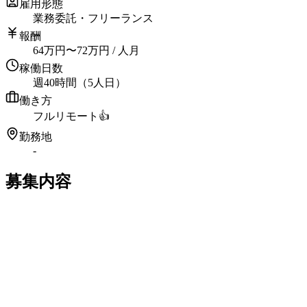
雇用形態
業務委託・フリーランス
報酬
64
万円
〜
72
万円
/ 人月
稼働日数
週40時間（5人日）
働き方
フルリモート
👍
勤務地
-
募集内容