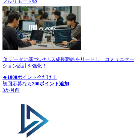
フルリモート
👍
🚀 データに基づいたUX成長戦略をリードし、コミュニケー
ション設計を強化！
🔥
1000
ポイント
今だけ！
初回応募なら
200
ポイント追加
3か月前