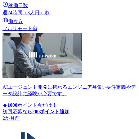
稼働日数
週24時間（3人日）
👍
働き方
フルリモート
👍
AIエージェント開発に携わるエンジニア募集✨要件定義やデ
ータ設計に経験が必要です。
🔥
1000
ポイント
今だけ！
初回応募なら
200
ポイント追加
2か月前