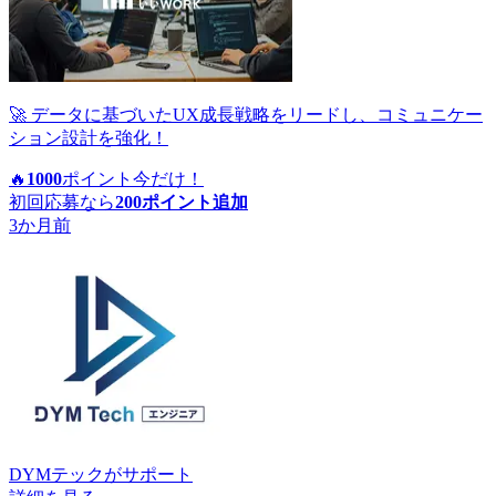
🚀 データに基づいたUX成長戦略をリードし、コミュニケー
ション設計を強化！
🔥
1000
ポイント
今だけ！
初回応募なら
200
ポイント追加
3か月前
DYMテック
がサポート