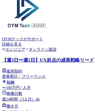
DYMテック
がサポート
詳細を見る
エンジニア
オンライン面談
【週3日〜週5日】UX起点の成長戦略リード
雇用契約
業務委託・フリーランス
報酬
〜
100
万円
/ 人月
稼働日数
週24時間（3人日）
👍
働き方