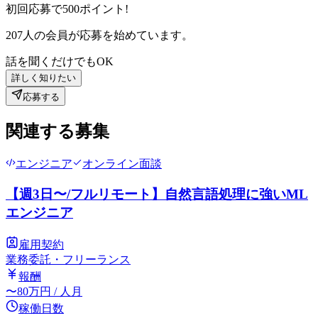
初回応募で
500
ポイント!
207
人の会員が応募を始めています。
話を聞くだけでもOK
詳しく知りたい
応募する
関連する募集
エンジニア
オンライン面談
【週3日〜/フルリモート】自然言語処理に強いML
エンジニア
雇用契約
業務委託・フリーランス
報酬
〜
80
万円
/ 人月
稼働日数