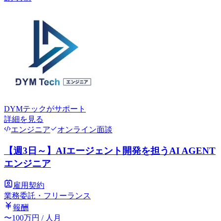
DYMテック
がサポート
詳細を見る
エンジニア
オンライン面談
【週3日～】AIエージェント開発を担うAI AGENT
エンジニア
雇用契約
業務委託・フリーランス
報酬
〜
100
万円
/ 人月