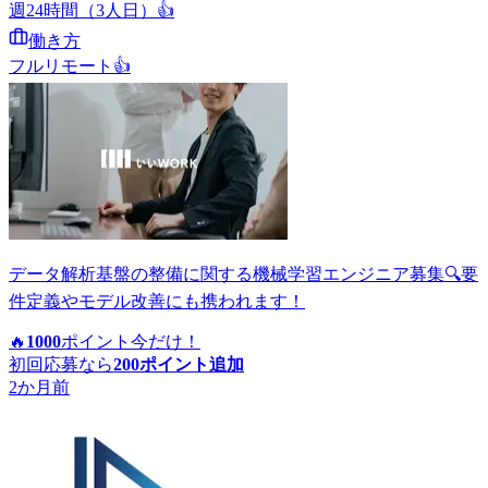
週24時間（3人日）
👍
働き方
フルリモート
👍
データ解析基盤の整備に関する機械学習エンジニア募集🔍要
件定義やモデル改善にも携われます！
🔥
1000
ポイント
今だけ！
初回応募なら
200
ポイント追加
2か月前