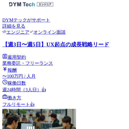
DYMテック
がサポート
詳細を見る
エンジニア
オンライン面談
【週3日〜週5日】UX起点の成長戦略リード
雇用契約
業務委託・フリーランス
報酬
〜
100
万円
/ 人月
稼働日数
週24時間（3人日）
👍
働き方
フルリモート
👍