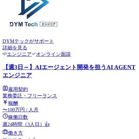
DYMテック
がサポート
詳細を見る
エンジニア
オンライン面談
【週3日～】AIエージェント開発を担うAI AGENT
エンジニア
雇用契約
業務委託・フリーランス
報酬
〜
100
万円
/ 人月
稼働日数
週24時間（3人日）
👍
働き方