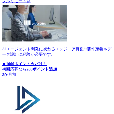
フルリモート
👍
AIエージェント開発に携わるエンジニア募集✨要件定義やデ
ータ設計に経験が必要です。
🔥
1000
ポイント
今だけ！
初回応募なら
200
ポイント追加
2か月前