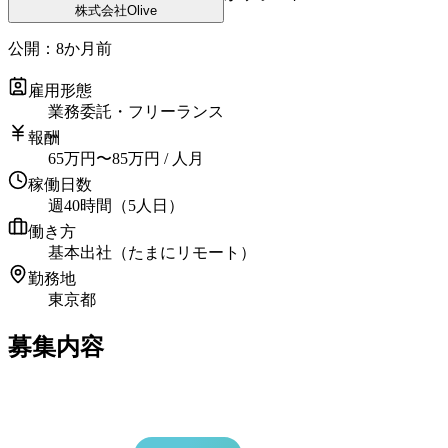
株式会社Olive
公開：
8か月前
雇用形態
業務委託・フリーランス
報酬
65
万円
〜
85
万円
/ 人月
稼働日数
週40時間（5人日）
働き方
基本出社（たまにリモート）
勤務地
東京都
募集内容