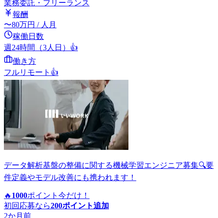
業務委託・フリーランス
報酬
〜
80
万円
/ 人月
稼働日数
週24時間（3人日）
👍
働き方
フルリモート
👍
データ解析基盤の整備に関する機械学習エンジニア募集🔍要
件定義やモデル改善にも携われます！
🔥
1000
ポイント
今だけ！
初回応募なら
200
ポイント追加
2か月前