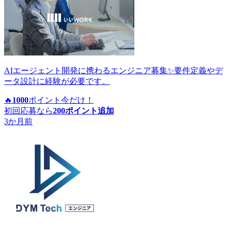
AIエージェント開発に携わるエンジニア募集✨要件定義やデ
ータ設計に経験が必要です。
🔥
1000
ポイント
今だけ！
初回応募なら
200
ポイント追加
3か月前