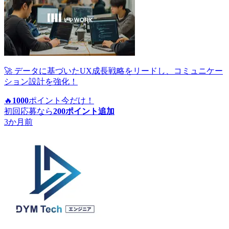
🚀 データに基づいたUX成長戦略をリードし、コミュニケー
ション設計を強化！
🔥
1000
ポイント
今だけ！
初回応募なら
200
ポイント追加
3か月前