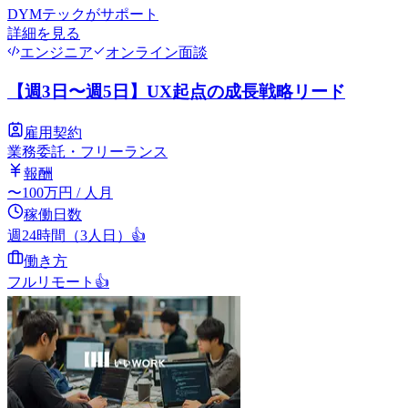
DYMテック
がサポート
詳細を見る
エンジニア
オンライン面談
【週3日〜週5日】UX起点の成長戦略リード
雇用契約
業務委託・フリーランス
報酬
〜
100
万円
/ 人月
稼働日数
週24時間（3人日）
👍
働き方
フルリモート
👍