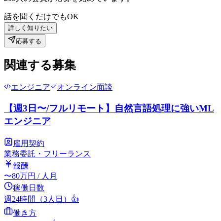
話を聞くだけでもOK
詳しく知りたい
応募する
関連する募集
エンジニア
オンライン面談
【週3日〜/フルリモート】自然言語処理に強いML
エンジニア
雇用契約
業務委託・フリーランス
報酬
〜
80
万円
/ 人月
稼働日数
週24時間（3人日）
👍
働き方