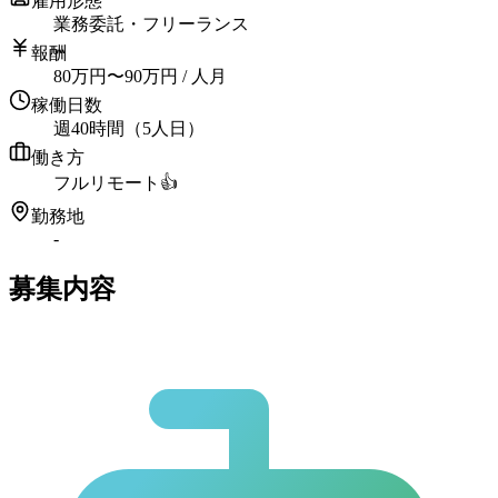
雇用形態
業務委託・フリーランス
報酬
80
万円
〜
90
万円
/ 人月
稼働日数
週40時間（5人日）
働き方
フルリモート
👍
勤務地
-
募集内容