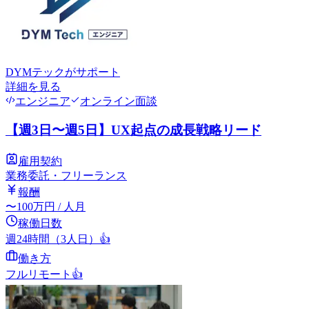
DYMテック
がサポート
詳細を見る
エンジニア
オンライン面談
【週3日〜週5日】UX起点の成長戦略リード
雇用契約
業務委託・フリーランス
報酬
〜
100
万円
/ 人月
稼働日数
週24時間（3人日）
👍
働き方
フルリモート
👍