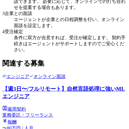
談できます。 必要に応じて、オンラインでの打ち合わ
せを提案する場合もあります。
3
企業との面談
エージェントが企業との日程調整を行い、オンライン
面談を設定します。
4
受注確定
条件に双方が合意すれば、受注が確定します。 契約手
続きはエージェントがサポートしますのでご安心くだ
さい。
関連する募集
エンジニア
オンライン面談
【週3日〜/フルリモート】自然言語処理に強いML
エンジニア
雇用契約
業務委託・フリーランス
報酬
〜
80
万円
/ 人月