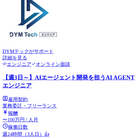
DYMテック
がサポート
詳細を見る
エンジニア
オンライン面談
【週3日～】AIエージェント開発を担うAI AGENT
エンジニア
雇用契約
業務委託・フリーランス
報酬
〜
100
万円
/ 人月
稼働日数
週24時間（3人日）
👍