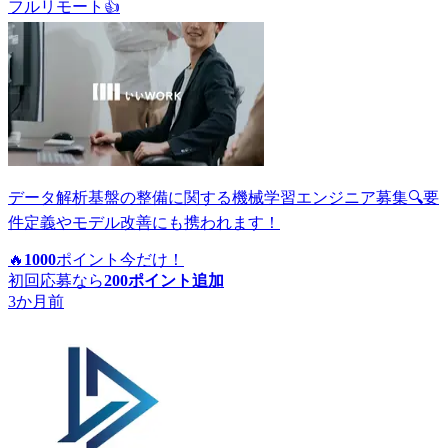
フルリモート
👍
データ解析基盤の整備に関する機械学習エンジニア募集🔍要
件定義やモデル改善にも携われます！
🔥
1000
ポイント
今だけ！
初回応募なら
200
ポイント追加
3か月前