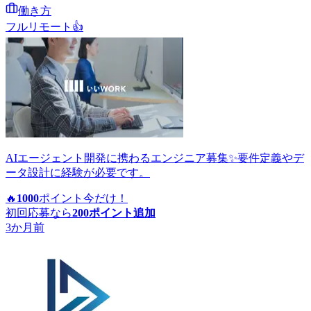
働き方
フルリモート
👍
AIエージェント開発に携わるエンジニア募集✨要件定義やデ
ータ設計に経験が必要です。
🔥
1000
ポイント
今だけ！
初回応募なら
200
ポイント追加
3か月前