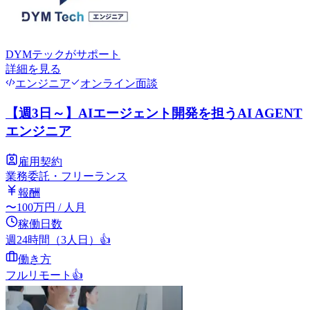
DYMテック
がサポート
詳細を見る
エンジニア
オンライン面談
【週3日～】AIエージェント開発を担うAI AGENT
エンジニア
雇用契約
業務委託・フリーランス
報酬
〜
100
万円
/ 人月
稼働日数
週24時間（3人日）
👍
働き方
フルリモート
👍