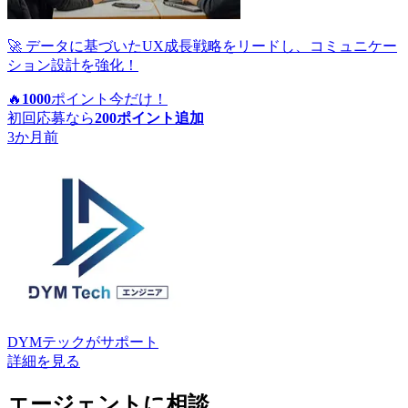
🚀 データに基づいたUX成長戦略をリードし、コミュニケー
ション設計を強化！
🔥
1000
ポイント
今だけ！
初回応募なら
200
ポイント追加
3か月前
DYMテック
がサポート
詳細を見る
エージェントに相談