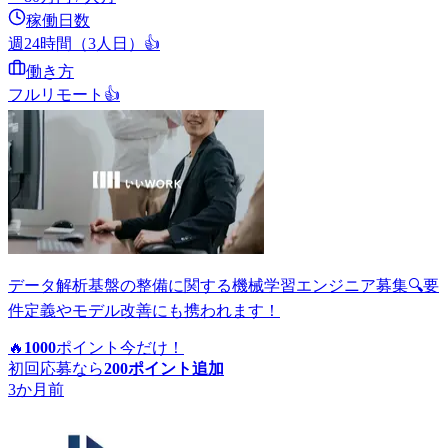
稼働日数
週24時間（3人日）
👍
働き方
フルリモート
👍
データ解析基盤の整備に関する機械学習エンジニア募集🔍要
件定義やモデル改善にも携われます！
🔥
1000
ポイント
今だけ！
初回応募なら
200
ポイント追加
3か月前