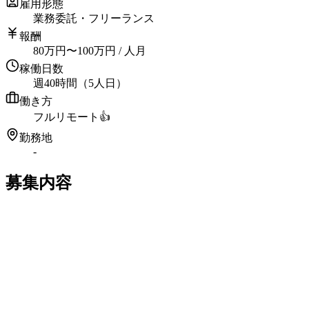
雇用形態
業務委託・フリーランス
報酬
80
万円
〜
100
万円
/ 人月
稼働日数
週40時間（5人日）
働き方
フルリモート
👍
勤務地
-
募集内容