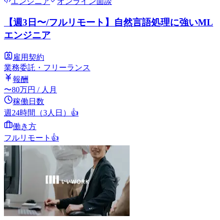
エンジニア
オンライン面談
【週3日〜/フルリモート】自然言語処理に強いML
エンジニア
雇用契約
業務委託・フリーランス
報酬
〜
80
万円
/ 人月
稼働日数
週24時間（3人日）
👍
働き方
フルリモート
👍