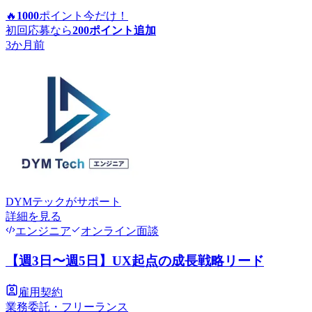
🔥
1000
ポイント
今だけ！
初回応募なら
200
ポイント追加
3か月前
DYMテック
がサポート
詳細を見る
エンジニア
オンライン面談
【週3日〜週5日】UX起点の成長戦略リード
雇用契約
業務委託・フリーランス