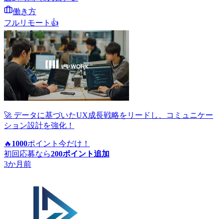
働き方
フルリモート
👍
🚀 データに基づいたUX成長戦略をリードし、コミュニケー
ション設計を強化！
🔥
1000
ポイント
今だけ！
初回応募なら
200
ポイント追加
3か月前