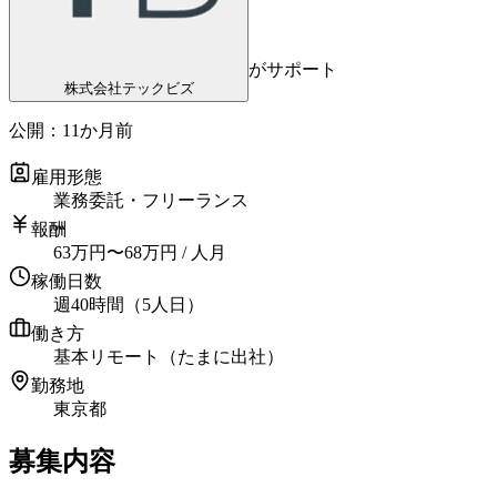
がサポート
株式会社テックビズ
公開：
11か月前
雇用形態
業務委託・フリーランス
報酬
63
万円
〜
68
万円
/ 人月
稼働日数
週40時間（5人日）
働き方
基本リモート（たまに出社）
勤務地
東京都
募集内容