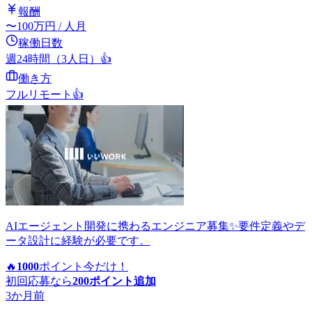
報酬
〜
100
万円
/ 人月
稼働日数
週24時間（3人日）
👍
働き方
フルリモート
👍
AIエージェント開発に携わるエンジニア募集✨要件定義やデ
ータ設計に経験が必要です。
🔥
1000
ポイント
今だけ！
初回応募なら
200
ポイント追加
3か月前