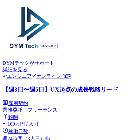
DYMテック
がサポート
詳細を見る
エンジニア
オンライン面談
【週3日〜週5日】UX起点の成長戦略リード
雇用契約
業務委託・フリーランス
報酬
〜
100
万円
/ 人月
稼働日数
週24時間（3人日）
👍