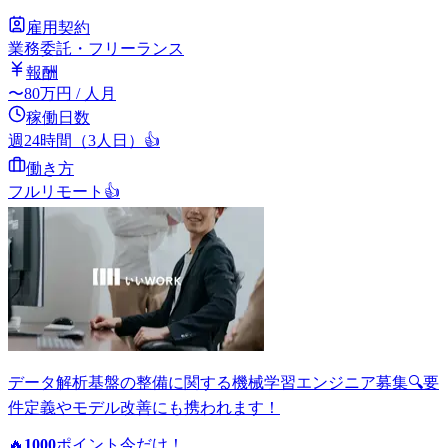
雇用契約
業務委託・フリーランス
報酬
〜
80
万円
/ 人月
稼働日数
週24時間（3人日）
👍
働き方
フルリモート
👍
データ解析基盤の整備に関する機械学習エンジニア募集🔍要
件定義やモデル改善にも携われます！
🔥
1000
ポイント
今だけ！