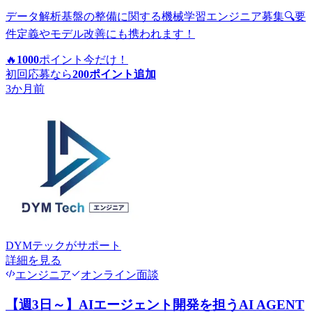
データ解析基盤の整備に関する機械学習エンジニア募集🔍要
件定義やモデル改善にも携われます！
🔥
1000
ポイント
今だけ！
初回応募なら
200
ポイント追加
3か月前
DYMテック
がサポート
詳細を見る
エンジニア
オンライン面談
【週3日～】AIエージェント開発を担うAI AGENT