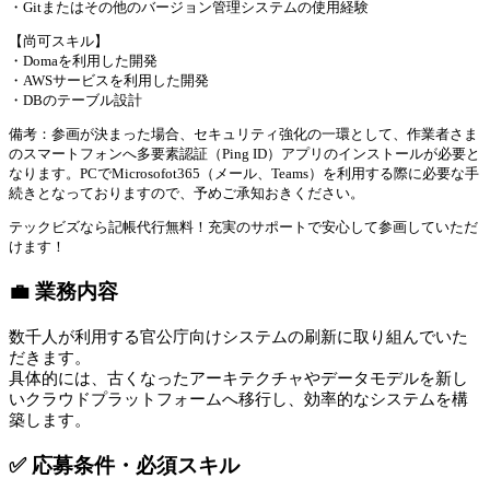
・Gitまたはその他のバージョン管理システムの使用経験
【尚可スキル】
・Domaを利用した開発
・AWSサービスを利用した開発
・DBのテーブル設計
備考：参画が決まった場合、セキュリティ強化の一環として、作業者さま
のスマートフォンへ多要素認証（Ping ID）アプリのインストールが必要と
なります。PCでMicrosofot365（メール、Teams）を利用する際に必要な手
続きとなっておりますので、予めご承知おきください。
テックビズなら記帳代行無料！充実のサポートで安心して参画していただ
けます！
💼 業務内容
数千人が利用する官公庁向けシステムの刷新に取り組んでいた
だきます。
具体的には、古くなったアーキテクチャやデータモデルを新し
いクラウドプラットフォームへ移行し、効率的なシステムを構
築します。
✅ 応募条件・必須スキル