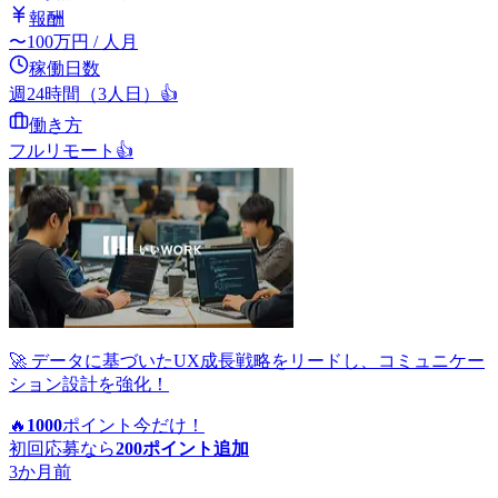
報酬
〜
100
万円
/ 人月
稼働日数
週24時間（3人日）
👍
働き方
フルリモート
👍
🚀 データに基づいたUX成長戦略をリードし、コミュニケー
ション設計を強化！
🔥
1000
ポイント
今だけ！
初回応募なら
200
ポイント追加
3か月前