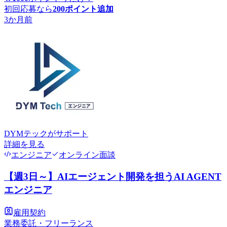
初回応募なら
200
ポイント追加
3か月前
DYMテック
がサポート
詳細を見る
エンジニア
オンライン面談
【週3日～】AIエージェント開発を担うAI AGENT
エンジニア
雇用契約
業務委託・フリーランス