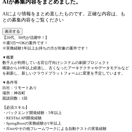
AIが募集内容をまとめました。
AIにより情報をまとめ直したものです。正確な内容は、も
との募集内容をご覧ください
表示する
【20代、30代が活躍中！】
※週5日〜OKの案件です！
※実務経験1年以上お持ちの方が対象の案件です！
▼概要
数千人が利用している官公庁向けシステムの刷新プロジェクト
構築から10年以上経過し、古くなったアーキテクチャやデータモデルなど
を刷新し、新しいクラウドプラットフォームに変更を予定しています。
▼条件等
出社：リモートあり
場所：神谷町
面談回数：1回
【必須スキル】
・バックエンド開発経験：5年以上
・RESTful API開発経験
・SpringBootの実務経験が1年以上
・JUnitやその他フレームワークによる自動テストの実装経験