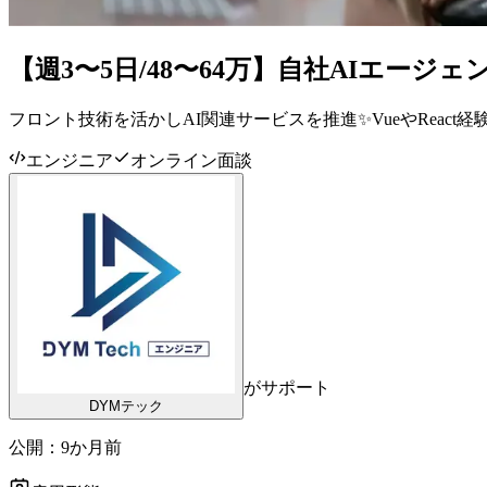
【週3〜5日/48〜64万】自社AIエー
フロント技術を活かしAI関連サービスを推進✨VueやReact
エンジニア
オンライン面談
がサポート
DYMテック
公開：
9か月前