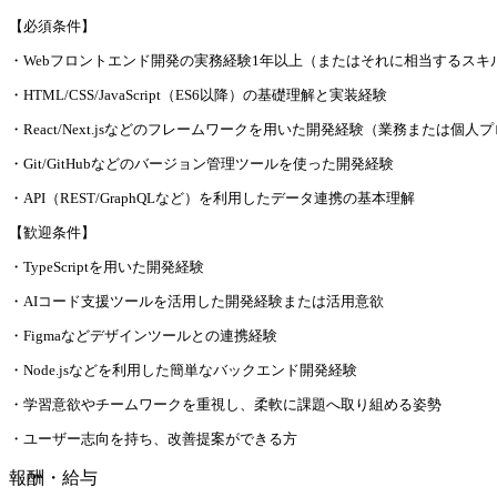
【必須条件】
・Webフロントエンド開発の実務経験1年以上（またはそれに相当するスキ
・HTML/CSS/JavaScript（ES6以降）の基礎理解と実装経験
・React/Next.jsなどのフレームワークを用いた開発経験（業務または個
・Git/GitHubなどのバージョン管理ツールを使った開発経験
・API（REST/GraphQLなど）を利用したデータ連携の基本理解
【歓迎条件】
・TypeScriptを用いた開発経験
・AIコード支援ツールを活用した開発経験または活用意欲
・Figmaなどデザインツールとの連携経験
・Node.jsなどを利用した簡単なバックエンド開発経験
・学習意欲やチームワークを重視し、柔軟に課題へ取り組める姿勢
・ユーザー志向を持ち、改善提案ができる方
報酬・給与