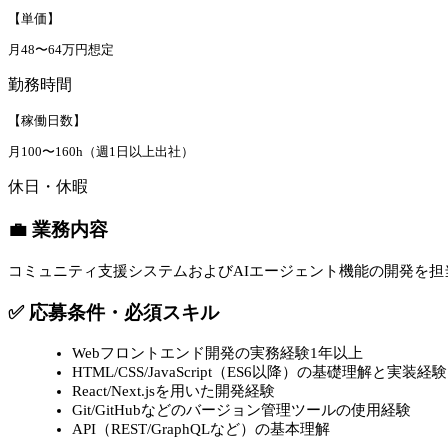
【単価】
月48〜64万円想定
勤務時間
【稼働日数】
月100〜160h（週1日以上出社）
休日・休暇
💼 業務内容
コミュニティ支援システムおよびAIエージェント機能の開発を
✅ 応募条件・必須スキル
Webフロントエンド開発の実務経験1年以上
HTML/CSS/JavaScript（ES6以降）の基礎理解と実装経験
React/Next.jsを用いた開発経験
Git/GitHubなどのバージョン管理ツールの使用経験
API（REST/GraphQLなど）の基本理解