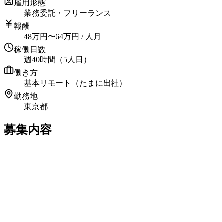
雇用形態
業務委託・フリーランス
報酬
48
万円
〜
64
万円
/ 人月
稼働日数
週40時間（5人日）
働き方
基本リモート（たまに出社）
勤務地
東京都
募集内容