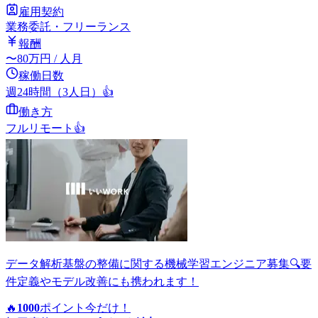
雇用契約
業務委託・フリーランス
報酬
〜
80
万円
/ 人月
稼働日数
週24時間（3人日）
👍
働き方
フルリモート
👍
データ解析基盤の整備に関する機械学習エンジニア募集🔍要
件定義やモデル改善にも携われます！
🔥
1000
ポイント
今だけ！