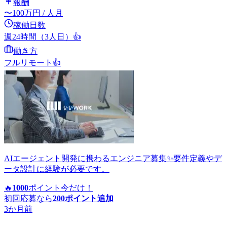
報酬
〜
100
万円
/ 人月
稼働日数
週24時間（3人日）
👍
働き方
フルリモート
👍
AIエージェント開発に携わるエンジニア募集✨要件定義やデ
ータ設計に経験が必要です。
🔥
1000
ポイント
今だけ！
初回応募なら
200
ポイント追加
3か月前