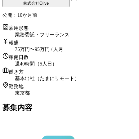
株式会社Olive
公開：
10か月前
雇用形態
業務委託・フリーランス
報酬
75
万円
〜
95
万円
/ 人月
稼働日数
週40時間（5人日）
働き方
基本出社（たまにリモート）
勤務地
東京都
募集内容