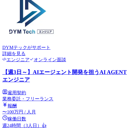
DYMテック
がサポート
詳細を見る
エンジニア
オンライン面談
【週3日～】AIエージェント開発を担うAI AGENT
エンジニア
雇用契約
業務委託・フリーランス
報酬
〜
100
万円
/ 人月
稼働日数
週24時間（3人日）
👍