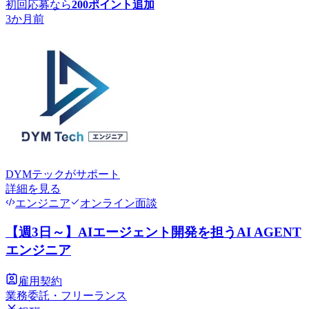
初回応募なら
200
ポイント追加
3か月前
DYMテック
がサポート
詳細を見る
エンジニア
オンライン面談
【週3日～】AIエージェント開発を担うAI AGENT
エンジニア
雇用契約
業務委託・フリーランス