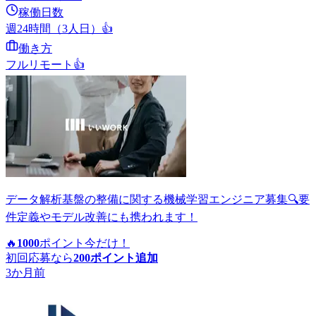
稼働日数
週24時間（3人日）
👍
働き方
フルリモート
👍
データ解析基盤の整備に関する機械学習エンジニア募集🔍要
件定義やモデル改善にも携われます！
🔥
1000
ポイント
今だけ！
初回応募なら
200
ポイント追加
3か月前