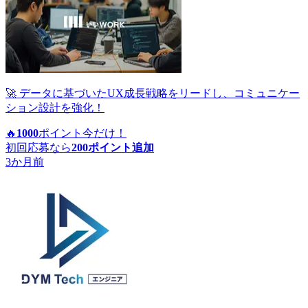
🚀 データに基づいたUX成長戦略をリードし、コミュニケー
ション設計を強化！
🔥
1000
ポイント
今だけ！
初回応募なら
200
ポイント追加
3か月前