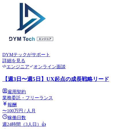
DYMテック
がサポート
詳細を見る
エンジニア
オンライン面談
【週3日〜週5日】UX起点の成長戦略リード
雇用契約
業務委託・フリーランス
報酬
〜
100
万円
/ 人月
稼働日数
週24時間（3人日）
👍