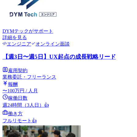
DYMテック
がサポート
詳細を見る
エンジニア
オンライン面談
【週3日〜週5日】UX起点の成長戦略リード
雇用契約
業務委託・フリーランス
報酬
〜
100
万円
/ 人月
稼働日数
週24時間（3人日）
👍
働き方
フルリモート
👍