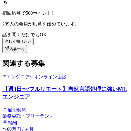
🎁
初回応募で
500
ポイント!
209
人の会員が応募を始めています。
話を聞くだけでもOK
詳しく知りたい
応募する
関連する募集
エンジニア
オンライン面談
【週3日〜/フルリモート】自然言語処理に強いML
エンジニア
雇用契約
業務委託・フリーランス
報酬
〜
80
万円
/ 人月