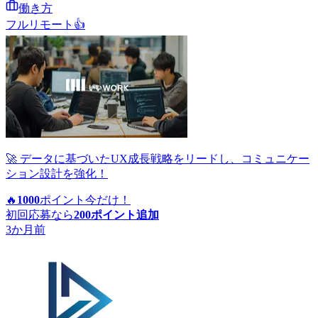
働き方
フルリモート
👍
🚀 データに基づいたUX成長戦略をリードし、コミュニケー
ション設計を強化！
🔥
1000
ポイント
今だけ！
初回応募なら
200
ポイント追加
3か月前