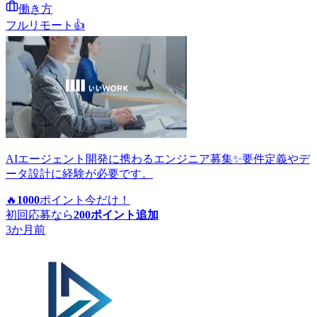
働き方
フルリモート
👍
AIエージェント開発に携わるエンジニア募集✨要件定義やデ
ータ設計に経験が必要です。
🔥
1000
ポイント
今だけ！
初回応募なら
200
ポイント追加
3か月前