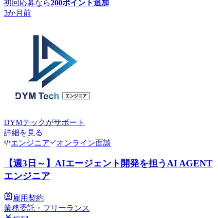
初回応募なら
200
ポイント追加
3か月前
DYMテック
がサポート
詳細を見る
エンジニア
オンライン面談
【週3日～】AIエージェント開発を担うAI AGENT
エンジニア
雇用契約
業務委託・フリーランス