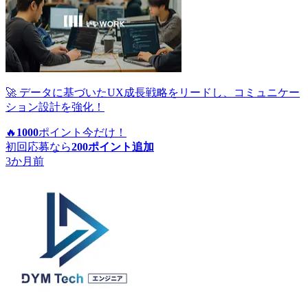
🚀 データに基づいたUX成長戦略をリードし、コミュニケー
ション設計を強化！
🔥
1000
ポイント
今だけ！
初回応募なら
200
ポイント追加
3か月前