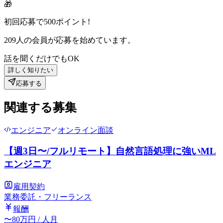
🎁
初回応募で
500
ポイント!
209
人の会員が応募を始めています。
話を聞くだけでもOK
詳しく知りたい
応募する
関連する募集
エンジニア
オンライン面談
【週3日〜/フルリモート】自然言語処理に強いML
エンジニア
雇用契約
業務委託・フリーランス
報酬
〜
80
万円
/ 人月