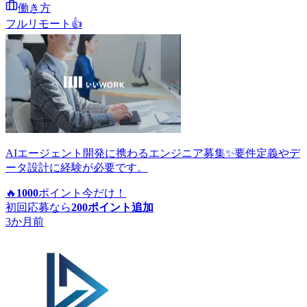
働き方
フルリモート
👍
AIエージェント開発に携わるエンジニア募集✨要件定義やデ
ータ設計に経験が必要です。
🔥
1000
ポイント
今だけ！
初回応募なら
200
ポイント追加
3か月前