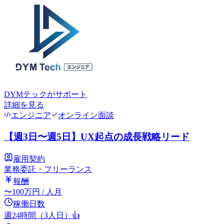
DYMテック
がサポート
詳細を見る
エンジニア
オンライン面談
【週3日〜週5日】UX起点の成長戦略リード
雇用契約
業務委託・フリーランス
報酬
〜
100
万円
/ 人月
稼働日数
週24時間（3人日）
👍