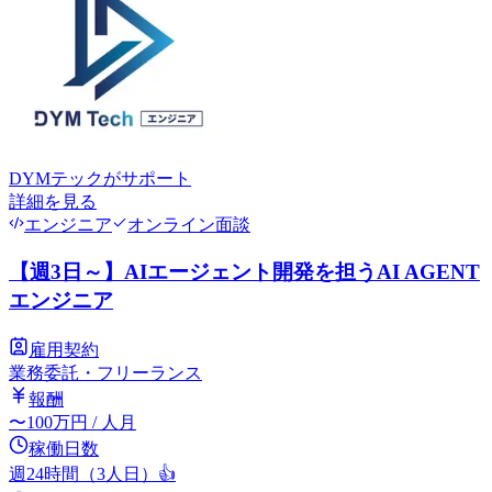
DYMテック
がサポート
詳細を見る
エンジニア
オンライン面談
【週3日～】AIエージェント開発を担うAI AGENT
エンジニア
雇用契約
業務委託・フリーランス
報酬
〜
100
万円
/ 人月
稼働日数
週24時間（3人日）
👍