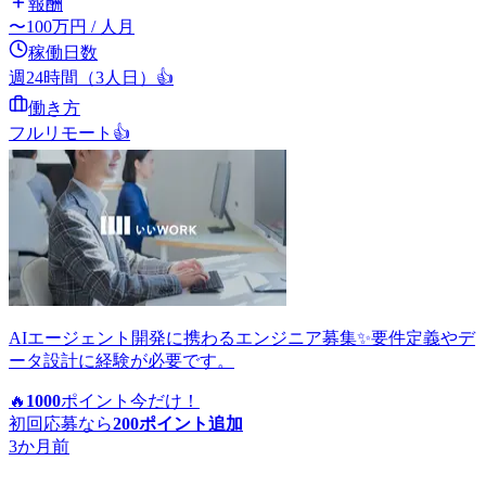
報酬
〜
100
万円
/ 人月
稼働日数
週24時間（3人日）
👍
働き方
フルリモート
👍
AIエージェント開発に携わるエンジニア募集✨要件定義やデ
ータ設計に経験が必要です。
🔥
1000
ポイント
今だけ！
初回応募なら
200
ポイント追加
3か月前