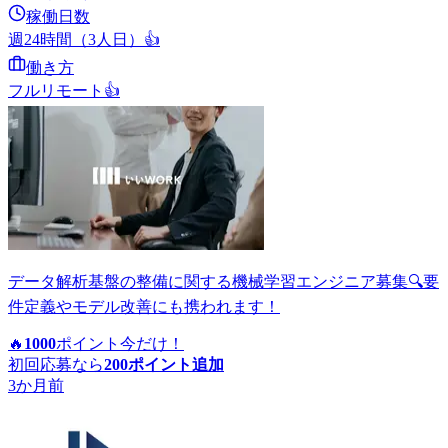
稼働日数
週24時間（3人日）
👍
働き方
フルリモート
👍
データ解析基盤の整備に関する機械学習エンジニア募集🔍要
件定義やモデル改善にも携われます！
🔥
1000
ポイント
今だけ！
初回応募なら
200
ポイント追加
3か月前