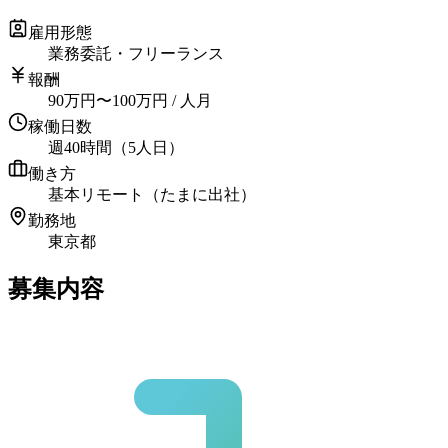
雇用形態
業務委託・フリーランス
報酬
90
万円
〜
100
万円
/ 人月
稼働日数
週40時間（5人日）
働き方
基本リモート（たまに出社）
勤務地
東京都
募集内容