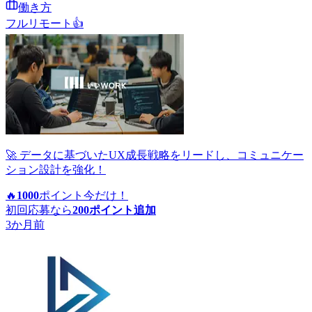
働き方
フルリモート
👍
🚀 データに基づいたUX成長戦略をリードし、コミュニケー
ション設計を強化！
🔥
1000
ポイント
今だけ！
初回応募なら
200
ポイント追加
3か月前