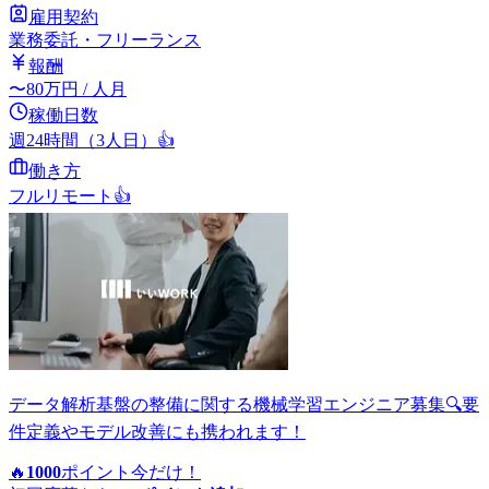
雇用契約
業務委託・フリーランス
報酬
〜
80
万円
/ 人月
稼働日数
週24時間（3人日）
👍
働き方
フルリモート
👍
データ解析基盤の整備に関する機械学習エンジニア募集🔍要
件定義やモデル改善にも携われます！
🔥
1000
ポイント
今だけ！