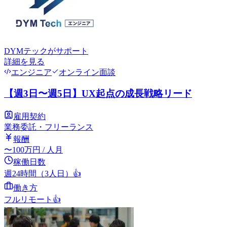
DYMテック
がサポート
詳細を見る
エンジニア
オンライン面談
【週3日〜週5日】UX起点の成長戦略リード
雇用契約
業務委託・フリーランス
報酬
〜
100
万円
/ 人月
稼働日数
週24時間（3人日）
👍
働き方
フルリモート
👍