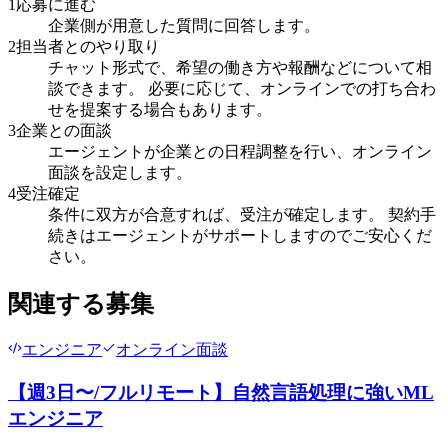
1
応募に進む
企業側が用意した質問に回答します。
2
担当者とのやり取り
チャット形式で、希望の働き方や報酬などについて相
談できます。 必要に応じて、オンラインでの打ち合わ
せを提案する場合もあります。
3
企業との面談
エージェントが企業との日程調整を行い、オンライン
面談を設定します。
4
受注確定
条件に双方が合意すれば、受注が確定します。 契約手
続きはエージェントがサポートしますのでご安心くだ
さい。
関連する募集
エンジニア
オンライン面談
【週3日〜/フルリモート】自然言語処理に強いML
エンジニア