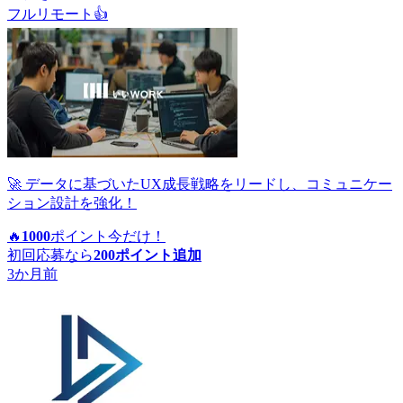
フルリモート
👍
🚀 データに基づいたUX成長戦略をリードし、コミュニケー
ション設計を強化！
🔥
1000
ポイント
今だけ！
初回応募なら
200
ポイント追加
3か月前