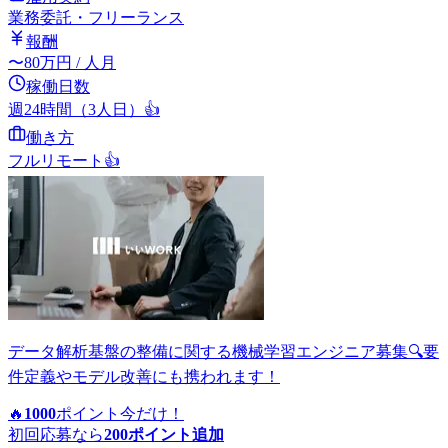
業務委託・フリーランス
報酬
〜
80
万円
/ 人月
稼働日数
週24時間（3人日）
👍
働き方
フルリモート
👍
データ解析基盤の整備に関する機械学習エンジニア募集🔍要
件定義やモデル改善にも携われます！
🔥
1000
ポイント
今だけ！
初回応募なら
200
ポイント追加