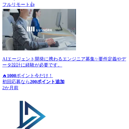
フルリモート
👍
AIエージェント開発に携わるエンジニア募集✨要件定義やデ
ータ設計に経験が必要です。
🔥
1000
ポイント
今だけ！
初回応募なら
200
ポイント追加
2か月前