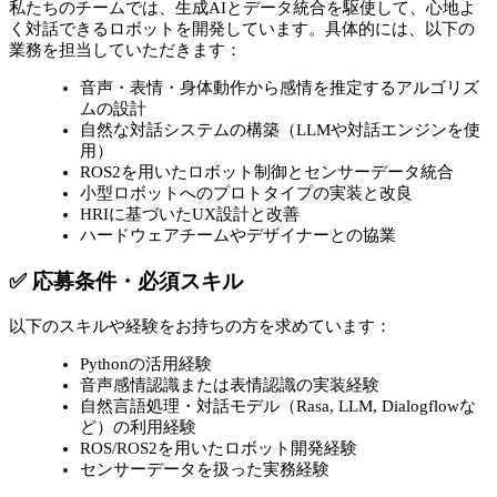
私たちのチームでは、生成AIとデータ統合を駆使して、心地よ
く対話できるロボットを開発しています。具体的には、以下の
業務を担当していただきます：
音声・表情・身体動作から感情を推定するアルゴリズ
ムの設計
自然な対話システムの構築（LLMや対話エンジンを使
用）
ROS2を用いたロボット制御とセンサーデータ統合
小型ロボットへのプロトタイプの実装と改良
HRIに基づいたUX設計と改善
ハードウェアチームやデザイナーとの協業
✅ 応募条件・必須スキル
以下のスキルや経験をお持ちの方を求めています：
Pythonの活用経験
音声感情認識または表情認識の実装経験
自然言語処理・対話モデル（Rasa, LLM, Dialogflowな
ど）の利用経験
ROS/ROS2を用いたロボット開発経験
センサーデータを扱った実務経験