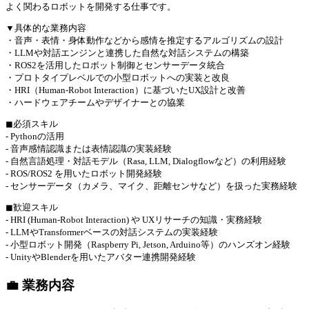
よく関わるロボットを開発する仕事です。
▼具体的な業務内容
・音声・表情・身体動作などから感情を推定するアルゴリズムの設計
・LLMや対話エンジンと連携した自然な対話システムの構築
・ROS2を活用したロボット制御とセンサーデータ統合
・プロトタイプレベルでの小型ロボットへの実装と改良
・HRI（Human-Robot Interaction）に基づいたUX設計と改善
・ハードウェアチームやデザイナーとの協業
◼︎必須スキル
- Pythonの活用
- 音声感情認識または表情認識の実装経験
- 自然言語処理・対話モデル（Rasa, LLM, Dialogflowなど）の利用経験
- ROS/ROS2 を用いたロボット開発経験
- センサーデータ（カメラ、マイク、距離センサなど）を扱った実務経験
◼︎歓迎スキル
- HRI (Human-Robot Interaction) や UXリサーチの知識・実務経験
- LLMやTransformerベースの対話システムの実装経験
- 小型ロボット開発（Raspberry Pi, Jetson, Arduino等）のハンズオン経験
- UnityやBlenderを用いたアバター連携開発経験
💼 業務内容