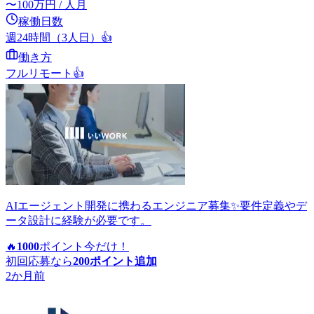
〜
100
万円
/ 人月
稼働日数
週24時間（3人日）
👍
働き方
フルリモート
👍
AIエージェント開発に携わるエンジニア募集✨要件定義やデ
ータ設計に経験が必要です。
🔥
1000
ポイント
今だけ！
初回応募なら
200
ポイント追加
2か月前