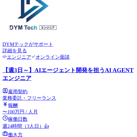
DYMテック
がサポート
詳細を見る
エンジニア
オンライン面談
【週3日～】AIエージェント開発を担うAI AGENT
エンジニア
雇用契約
業務委託・フリーランス
報酬
〜
100
万円
/ 人月
稼働日数
週24時間（3人日）
👍
働き方