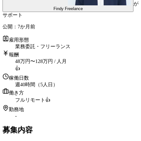
が
Findy Freelance
サポート
公開：
7か月前
雇用形態
業務委託・フリーランス
報酬
48
万円
〜
128
万円
/ 人月
👍
稼働日数
週40時間（5人日）
働き方
フルリモート
👍
勤務地
-
募集内容