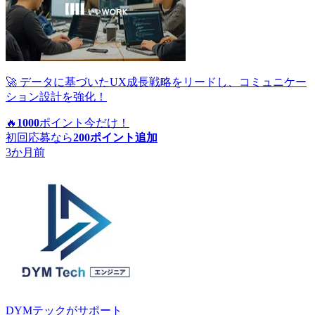
🚀 データに基づいたUX成長戦略をリードし、コミュニケー
ション設計を強化！
🔥
1000
ポイント
今だけ！
初回応募なら
200
ポイント追加
3か月前
DYMテック
がサポート