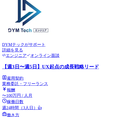
DYMテック
がサポート
詳細を見る
エンジニア
オンライン面談
【週3日〜週5日】UX起点の成長戦略リード
雇用契約
業務委託・フリーランス
報酬
〜
100
万円
/ 人月
稼働日数
週24時間（3人日）
👍
働き方