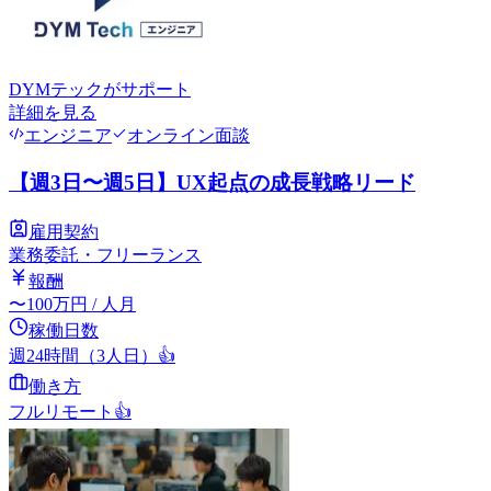
DYMテック
がサポート
詳細を見る
エンジニア
オンライン面談
【週3日〜週5日】UX起点の成長戦略リード
雇用契約
業務委託・フリーランス
報酬
〜
100
万円
/ 人月
稼働日数
週24時間（3人日）
👍
働き方
フルリモート
👍