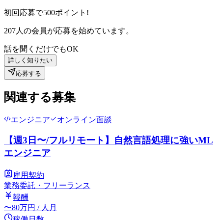
初回応募で
500
ポイント!
207
人の会員が応募を始めています。
話を聞くだけでもOK
詳しく知りたい
応募する
関連する募集
エンジニア
オンライン面談
【週3日〜/フルリモート】自然言語処理に強いML
エンジニア
雇用契約
業務委託・フリーランス
報酬
〜
80
万円
/ 人月
稼働日数