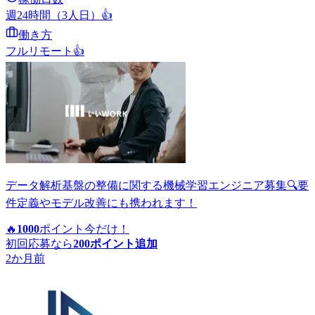
週24時間（3人日）
👍
働き方
フルリモート
👍
データ解析基盤の整備に関する機械学習エンジニア募集🔍要
件定義やモデル改善にも携われます！
🔥
1000
ポイント
今だけ！
初回応募なら
200
ポイント追加
2か月前