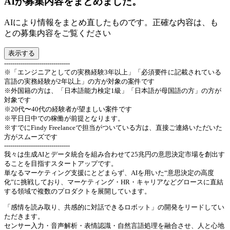
AIが募集内容をまとめました。
AIにより情報をまとめ直したものです。正確な内容は、も
との募集内容をご覧ください
表示する
--------------------------------
※「エンジニアとしての実務経験3年以上」「必須要件に記載されている
言語の実務経験が2年以上」の方が対象の案件です
※外国籍の方は、「日本語能力検定1級」「日本語が母国語の方」の方が
対象です
※20代〜40代の経験者が望ましい案件です
※平日日中での稼働が前提となります。
※すでにFindy Freelanceで担当がついている方は、直接ご連絡いただいた
方がスムーズです
--------------------------------
我々は生成AIとデータ統合を組み合わせて25兆円の意思決定市場を創出す
ることを目指すスタートアップです。
単なるマーケティング支援にとどまらず、AIを用いた“意思決定の高度
化”に挑戦しており、マーケティング・HR・キャリアなどグロースに直結
する領域で複数のプロダクトを展開しています。
「感情を読み取り、共感的に対話できるロボット」の開発をリードしてい
ただきます。
センサー入力・音声解析・表情認識・自然言語処理を融合させ、人と心地