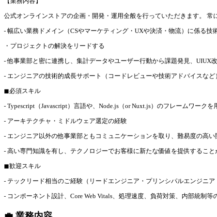
【業務内容】
公式オンラインストアの企画・開発・運用全般を行っていただきます。 常
- 幅広い業務ドメイン（CSやマーケティング・UXや決済・物流）に係る技
・プロジェクトの解決をリードする
- 他事業部と密に連携し、集計データやユーザー行動から課題発見、UIUX改
- エンジニアの技術的成長サポート（コードレビューや技術アドバイスなど
◼︎必須スキル
- Typescript（Javascript）言語や、Node.js（or Nuxt.js）のフ
- アーキテクチャ・ミドルウェア選定の経験
- エンジニア以外の他事業部ともコミュニケーションを取り、難易度の高
- 高い専門知識を有し、テクノロジーでお客様に新たな価値を提供すること
◼︎歓迎スキル
- テックリード相当のご経験（リードエンジニア・プリンシパルエンジニア
- コンポーネント設計、Core Web Vitals、処理速度、負荷対策、内部
💼 業務内容