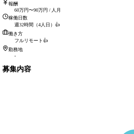
報酬
60
万円
〜
90
万円
/ 人月
稼働日数
週32時間（4人日）
👍
働き方
フルリモート
👍
勤務地
-
募集内容