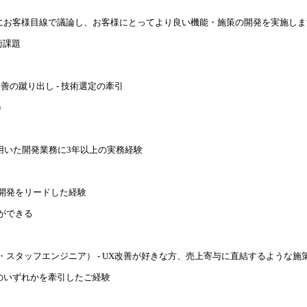
にお客様目線で議論し、お客様にとってより良い機能・施策の開発を実施しま
術課題
善の蹴り出し - 技術選定の牽引
）
レームワークを用いた開発業務に3年以上の実務経験
い開発をリードした経験
ができる
・スタッフエンジニア） - UX改善が好きな方、売上寄与に直結するような施
統制等のいずれかを牽引したご経験