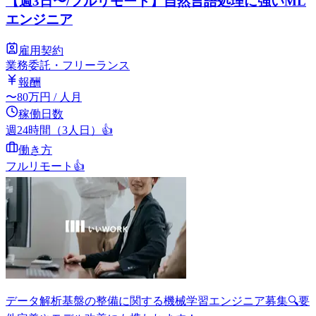
【週3日〜/フルリモート】自然言語処理に強いML
エンジニア
雇用契約
業務委託・フリーランス
報酬
〜
80
万円
/ 人月
稼働日数
週24時間（3人日）
👍
働き方
フルリモート
👍
データ解析基盤の整備に関する機械学習エンジニア募集🔍要