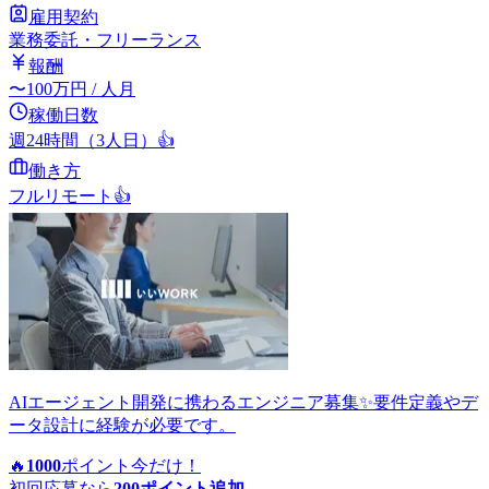
雇用契約
業務委託・フリーランス
報酬
〜
100
万円
/ 人月
稼働日数
週24時間（3人日）
👍
働き方
フルリモート
👍
AIエージェント開発に携わるエンジニア募集✨要件定義やデ
ータ設計に経験が必要です。
🔥
1000
ポイント
今だけ！
初回応募なら
200
ポイント追加