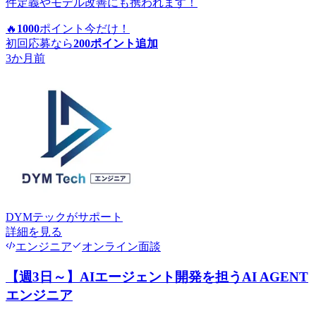
件定義やモデル改善にも携われます！
🔥
1000
ポイント
今だけ！
初回応募なら
200
ポイント追加
3か月前
DYMテック
がサポート
詳細を見る
エンジニア
オンライン面談
【週3日～】AIエージェント開発を担うAI AGENT
エンジニア