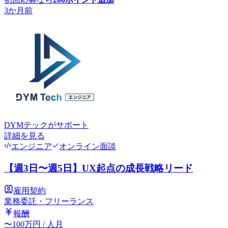
3か月前
DYMテック
がサポート
詳細を見る
エンジニア
オンライン面談
【週3日〜週5日】UX起点の成長戦略リード
雇用契約
業務委託・フリーランス
報酬
〜
100
万円
/ 人月