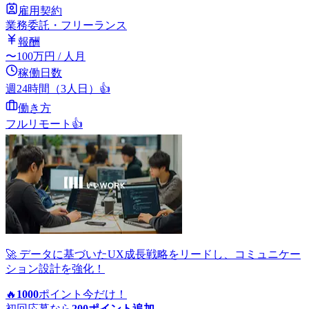
雇用契約
業務委託・フリーランス
報酬
〜
100
万円
/ 人月
稼働日数
週24時間（3人日）
👍
働き方
フルリモート
👍
🚀 データに基づいたUX成長戦略をリードし、コミュニケー
ション設計を強化！
🔥
1000
ポイント
今だけ！
初回応募なら
200
ポイント追加