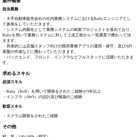
案件概要
担当業務
・大手自動車販売会社の社内業務システムにおけるRubyエンジニアとし
て参画をしていただきます。
・システム内製化として業務システムの刷新プロジェクトを進めており、
Rubyを用いて業務システムに対して上流工程から一気通貫で携わって頂
きます。
・具体的には店舗スタッフ向けの既存業務アプリの運用・保守、及びAPI
基盤の作成などに携わっていただきます。
・バックエンド、フロント、インフラなどフルスタックに活躍いただきま
す。
求めるスキル
必須スキル
・Ruby（RoR）を用いて開発をされたご経験が3年以上
・インフラ（AWS）の設計及び構築のご経験
歓迎スキル
・スクラム開発をされたご経験
その他
精 算：140-180h（想定）