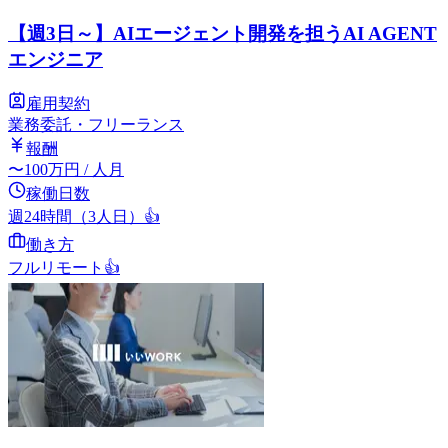
【週3日～】AIエージェント開発を担うAI AGENT
エンジニア
雇用契約
業務委託・フリーランス
報酬
〜
100
万円
/ 人月
稼働日数
週24時間（3人日）
👍
働き方
フルリモート
👍