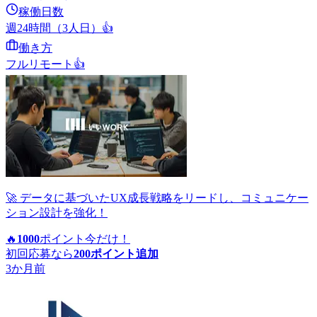
稼働日数
週24時間（3人日）
👍
働き方
フルリモート
👍
🚀 データに基づいたUX成長戦略をリードし、コミュニケー
ション設計を強化！
🔥
1000
ポイント
今だけ！
初回応募なら
200
ポイント追加
3か月前