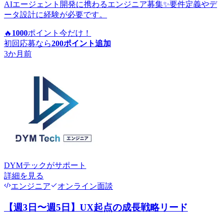
AIエージェント開発に携わるエンジニア募集✨要件定義やデ
ータ設計に経験が必要です。
🔥
1000
ポイント
今だけ！
初回応募なら
200
ポイント追加
3か月前
DYMテック
がサポート
詳細を見る
エンジニア
オンライン面談
【週3日〜週5日】UX起点の成長戦略リード