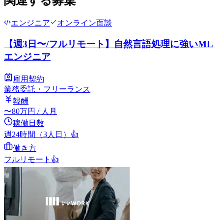
関連する募集
エンジニア
オンライン面談
【週3日〜/フルリモート】自然言語処理に強いML
エンジニア
雇用契約
業務委託・フリーランス
報酬
〜
80
万円
/ 人月
稼働日数
週24時間（3人日）
👍
働き方
フルリモート
👍