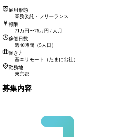
雇用形態
業務委託・フリーランス
報酬
71
万円
〜
76
万円
/ 人月
稼働日数
週40時間（5人日）
働き方
基本リモート（たまに出社）
勤務地
東京都
募集内容