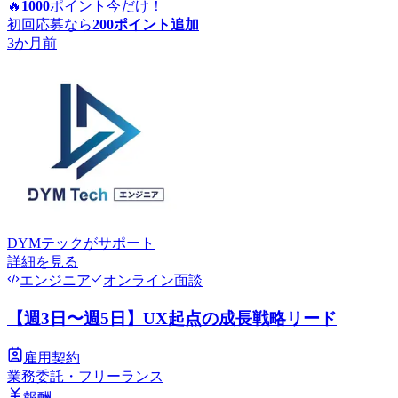
🔥
1000
ポイント
今だけ！
初回応募なら
200
ポイント追加
3か月前
DYMテック
がサポート
詳細を見る
エンジニア
オンライン面談
【週3日〜週5日】UX起点の成長戦略リード
雇用契約
業務委託・フリーランス
報酬