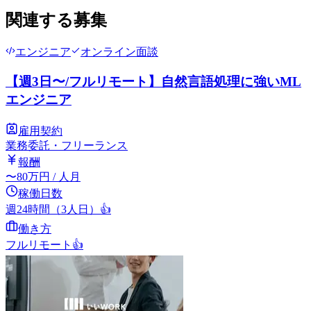
関連する募集
エンジニア
オンライン面談
【週3日〜/フルリモート】自然言語処理に強いML
エンジニア
雇用契約
業務委託・フリーランス
報酬
〜
80
万円
/ 人月
稼働日数
週24時間（3人日）
👍
働き方
フルリモート
👍