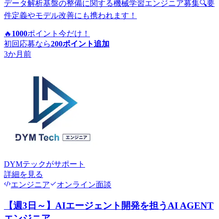
データ解析基盤の整備に関する機械学習エンジニア募集🔍要
件定義やモデル改善にも携われます！
🔥
1000
ポイント
今だけ！
初回応募なら
200
ポイント追加
3か月前
DYMテック
がサポート
詳細を見る
エンジニア
オンライン面談
【週3日～】AIエージェント開発を担うAI AGENT
エンジニア