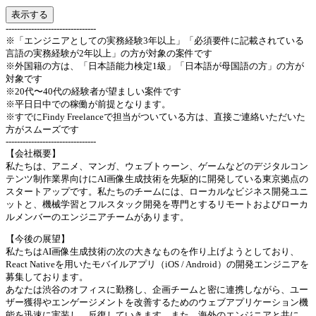
表示する
--------------------------------
※「エンジニアとしての実務経験3年以上」「必須要件に記載されている
言語の実務経験が2年以上」の方が対象の案件です
※外国籍の方は、「日本語能力検定1級」「日本語が母国語の方」の方が
対象です
※20代〜40代の経験者が望ましい案件です
※平日日中での稼働が前提となります。
※すでにFindy Freelanceで担当がついている方は、直接ご連絡いただいた
方がスムーズです
--------------------------------
【会社概要】
私たちは、アニメ、マンガ、ウェブトゥーン、ゲームなどのデジタルコン
テンツ制作業界向けにAI画像生成技術を先駆的に開発している東京拠点の
スタートアップです。私たちのチームには、ローカルなビジネス開発ユニ
ットと、機械学習とフルスタック開発を専門とするリモートおよびローカ
ルメンバーのエンジニアチームがあります。
【今後の展望】
私たちはAI画像生成技術の次の大きなものを作り上げようとしており、
React Nativeを用いたモバイルアプリ（iOS / Android）の開発エンジニアを
募集しております。
あなたは渋谷のオフィスに勤務し、企画チームと密に連携しながら、ユー
ザー獲得やエンゲージメントを改善するためのウェブアプリケーション機
能を迅速に実装し、反復していきます。また、海外のエンジニアと共に、