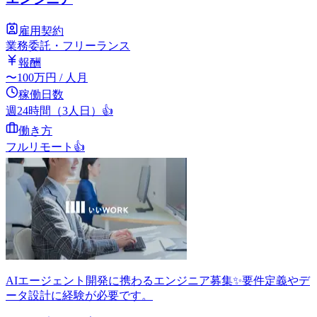
雇用契約
業務委託・フリーランス
報酬
〜
100
万円
/ 人月
稼働日数
週24時間（3人日）
👍
働き方
フルリモート
👍
AIエージェント開発に携わるエンジニア募集✨要件定義やデ
ータ設計に経験が必要です。