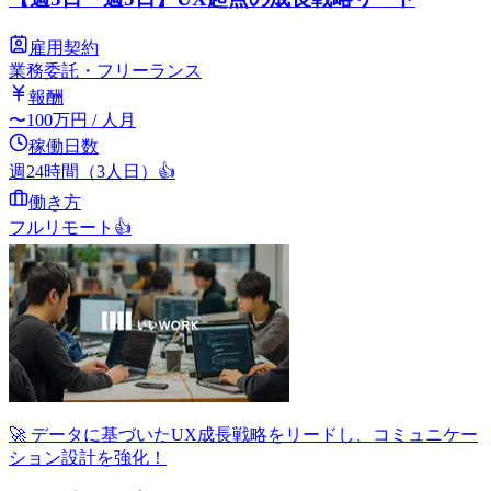
雇用契約
業務委託・フリーランス
報酬
〜
100
万円
/ 人月
稼働日数
週24時間（3人日）
👍
働き方
フルリモート
👍
🚀 データに基づいたUX成長戦略をリードし、コミュニケー
ション設計を強化！