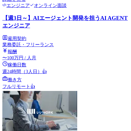
エンジニア
オンライン面談
【週3日～】AIエージェント開発を担うAI AGENT
エンジニア
雇用契約
業務委託・フリーランス
報酬
〜
100
万円
/ 人月
稼働日数
週24時間（3人日）
👍
働き方
フルリモート
👍