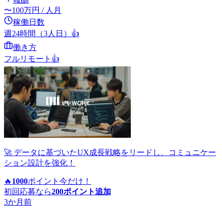
〜
100
万円
/ 人月
稼働日数
週24時間（3人日）
👍
働き方
フルリモート
👍
🚀 データに基づいたUX成長戦略をリードし、コミュニケー
ション設計を強化！
🔥
1000
ポイント
今だけ！
初回応募なら
200
ポイント追加
3か月前