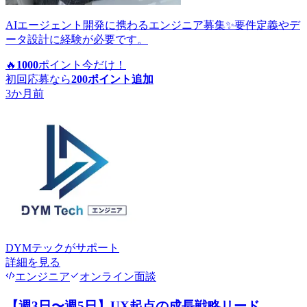
AIエージェント開発に携わるエンジニア募集✨要件定義やデ
ータ設計に経験が必要です。
🔥
1000
ポイント
今だけ！
初回応募なら
200
ポイント追加
3か月前
DYMテック
がサポート
詳細を見る
エンジニア
オンライン面談
【週3日〜週5日】UX起点の成長戦略リード