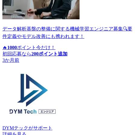
データ解析基盤の整備に関する機械学習エンジニア募集🔍要
件定義やモデル改善にも携われます！
🔥
1000
ポイント
今だけ！
初回応募なら
200
ポイント追加
3か月前
DYMテック
がサポート
詳細を見る