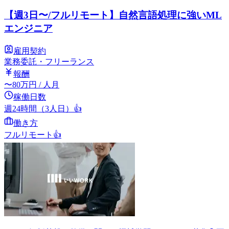
【週3日〜/フルリモート】自然言語処理に強いML
エンジニア
雇用契約
業務委託・フリーランス
報酬
〜
80
万円
/ 人月
稼働日数
週24時間（3人日）
👍
働き方
フルリモート
👍