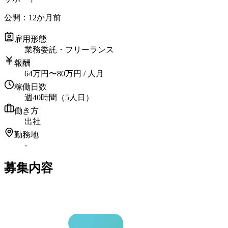
公開：
12か月前
雇用形態
業務委託・フリーランス
報酬
64
万円
〜
80
万円
/ 人月
稼働日数
週40時間（5人日）
働き方
出社
勤務地
-
募集内容