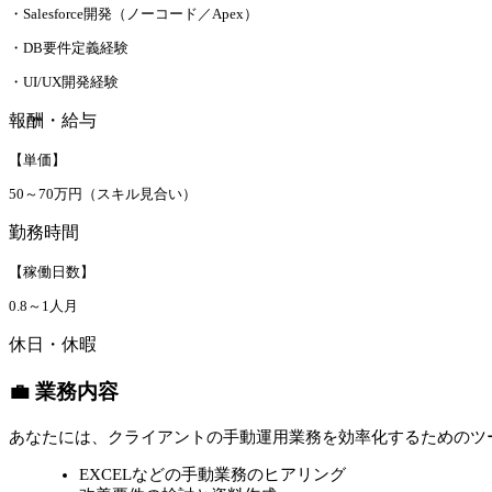
・Salesforce開発（ノーコード／Apex）
・DB要件定義経験
・UI/UX開発経験
報酬・給与
【単価】
50～70万円（スキル見合い）
勤務時間
【稼働日数】
0.8～1人月
休日・休暇
💼 業務内容
あなたには、クライアントの手動運用業務を効率化するためのツ
EXCELなどの手動業務のヒアリング