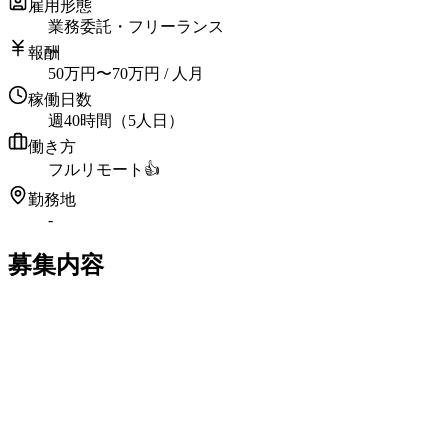
雇用形態
業務委託・フリーランス
報酬
50
万円
〜
70
万円
/ 人月
稼働日数
週40時間（5人日）
働き方
フルリモート
👍
勤務地
-
募集内容