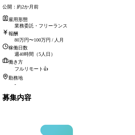
公開：
約2か月前
雇用形態
業務委託・フリーランス
報酬
80
万円
〜
100
万円
/ 人月
稼働日数
週40時間（5人日）
働き方
フルリモート
👍
勤務地
-
募集内容