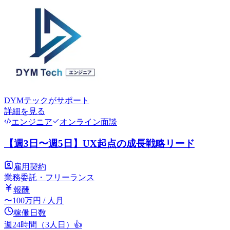
DYMテック
がサポート
詳細を見る
エンジニア
オンライン面談
【週3日〜週5日】UX起点の成長戦略リード
雇用契約
業務委託・フリーランス
報酬
〜
100
万円
/ 人月
稼働日数
週24時間（3人日）
👍