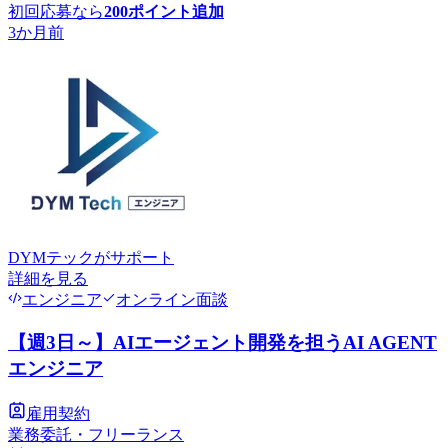
初回応募なら
200
ポイント追加
3か月前
DYMテック
がサポート
詳細を見る
エンジニア
オンライン面談
【週3日～】AIエージェント開発を担うAI AGENT
エンジニア
雇用契約
業務委託・フリーランス