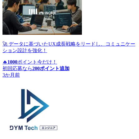
🚀 データに基づいたUX成長戦略をリードし、コミュニケー
ション設計を強化！
🔥
1000
ポイント
今だけ！
初回応募なら
200
ポイント追加
3か月前