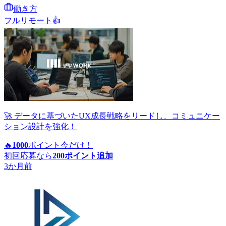
働き方
フルリモート
👍
🚀 データに基づいたUX成長戦略をリードし、コミュニケー
ション設計を強化！
🔥
1000
ポイント
今だけ！
初回応募なら
200
ポイント追加
3か月前