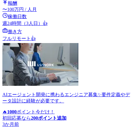
報酬
〜
100
万円
/ 人月
稼働日数
週24時間（3人日）
👍
働き方
フルリモート
👍
AIエージェント開発に携わるエンジニア募集✨要件定義やデ
ータ設計に経験が必要です。
🔥
1000
ポイント
今だけ！
初回応募なら
200
ポイント追加
3か月前