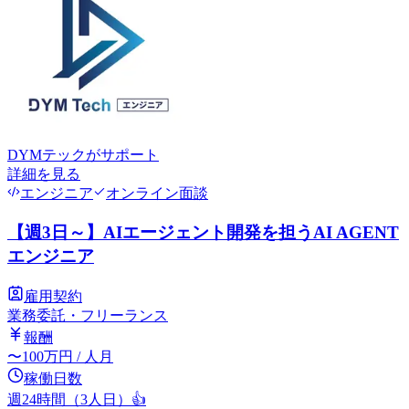
DYMテック
がサポート
詳細を見る
エンジニア
オンライン面談
【週3日～】AIエージェント開発を担うAI AGENT
エンジニア
雇用契約
業務委託・フリーランス
報酬
〜
100
万円
/ 人月
稼働日数
週24時間（3人日）
👍