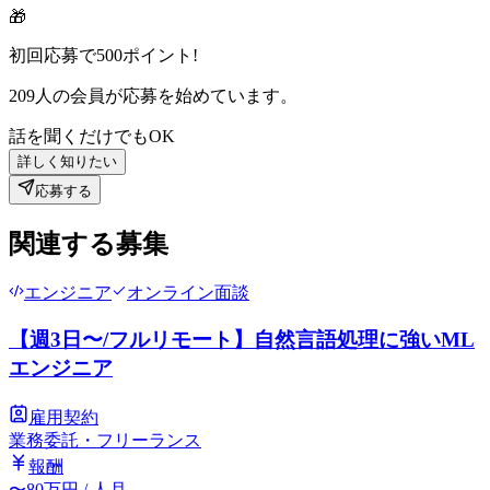
🎁
初回応募で
500
ポイント!
209
人の会員が応募を始めています。
話を聞くだけでもOK
詳しく知りたい
応募する
関連する募集
エンジニア
オンライン面談
【週3日〜/フルリモート】自然言語処理に強いML
エンジニア
雇用契約
業務委託・フリーランス
報酬
〜
80
万円
/ 人月