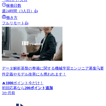
稼働日数
週24時間（3人日）
👍
働き方
フルリモート
👍
データ解析基盤の整備に関する機械学習エンジニア募集🔍要
件定義やモデル改善にも携われます！
🔥
1000
ポイント
今だけ！
初回応募なら
200
ポイント追加
3か月前