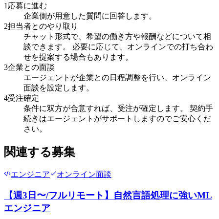
1
応募に進む
企業側が用意した質問に回答します。
2
担当者とのやり取り
チャット形式で、希望の働き方や報酬などについて相
談できます。 必要に応じて、オンラインでの打ち合わ
せを提案する場合もあります。
3
企業との面談
エージェントが企業との日程調整を行い、オンライン
面談を設定します。
4
受注確定
条件に双方が合意すれば、受注が確定します。 契約手
続きはエージェントがサポートしますのでご安心くだ
さい。
関連する募集
エンジニア
オンライン面談
【週3日〜/フルリモート】自然言語処理に強いML
エンジニア