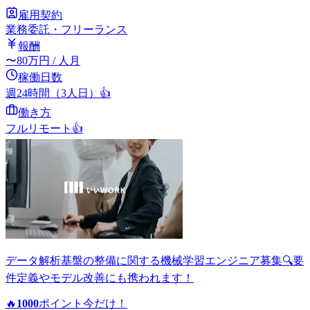
雇用契約
業務委託・フリーランス
報酬
〜
80
万円
/ 人月
稼働日数
週24時間（3人日）
👍
働き方
フルリモート
👍
データ解析基盤の整備に関する機械学習エンジニア募集🔍要
件定義やモデル改善にも携われます！
🔥
1000
ポイント
今だけ！