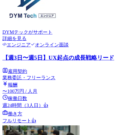
DYMテック
がサポート
詳細を見る
エンジニア
オンライン面談
【週3日〜週5日】UX起点の成長戦略リード
雇用契約
業務委託・フリーランス
報酬
〜
100
万円
/ 人月
稼働日数
週24時間（3人日）
👍
働き方
フルリモート
👍