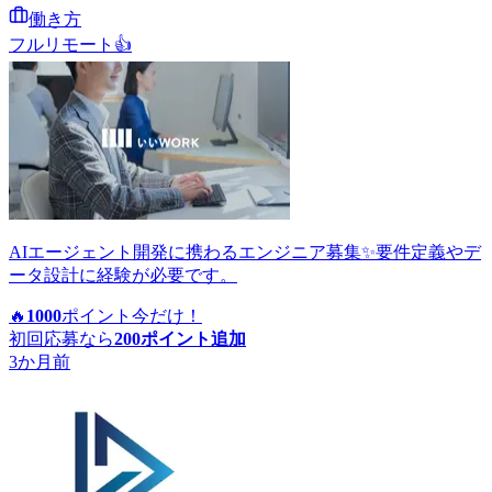
働き方
フルリモート
👍
AIエージェント開発に携わるエンジニア募集✨要件定義やデ
ータ設計に経験が必要です。
🔥
1000
ポイント
今だけ！
初回応募なら
200
ポイント追加
3か月前