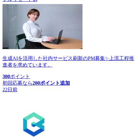
生成AIを活用した社内サービス刷新のPM募集✨上流工程推
進者を求めています。
300
ポイント
初回応募なら
200
ポイント追加
22日前