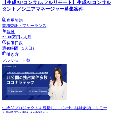
【生成AI/コンサル/フルリモート】生成AIコンサル
タント／シニアマネージャー募集案件
雇用契約
業務委託・フリーランス
報酬
〜
100
万円
/ 人月
稼働日数
週40時間（5人日）
働き方
フルリモート
👍
生成AIプロジェクトを統括し、コンサル経験必須。リモー