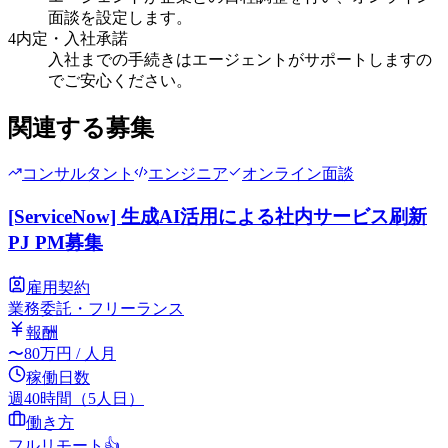
面談を設定します。
4
内定・入社承諾
入社までの手続きはエージェントがサポートしますの
でご安心ください。
関連する募集
コンサルタント
エンジニア
オンライン面談
[ServiceNow] 生成AI活用による社内サービス刷新
PJ PM募集
雇用契約
業務委託・フリーランス
報酬
〜
80
万円
/ 人月
稼働日数
週40時間（5人日）
働き方
フルリモート
👍