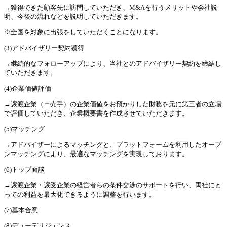
→獲得できた顧客先に訪問していただき、M&Aを行うメリットや会社説
明、今後の流れなどを説明していただきます。
※全国を対象に出張をしていただくことになります。
(3)アドバイザリー契約獲得
→継続的なフォローアップにより、当社とのアドバイザリー契約を締結し
ていただきます。
(4)企業価値評価
→譲渡企業（＝売手）の企業価値をお預かりした財務を元に第三者の立場
で評価していただき、企業概要書を作成させていただきます。
(5)マッチング
→アドバイザーによるマッチングと、プラットフォームを利用したオープ
ンマッチングにより、最適なマッチングを実現しております。
(6)トップ面談
→譲渡企業・譲受企業の経営者らの条件交渉のサポートを行い、両社にと
っての利益を最大化できるように調整を行います。
(7)基本合意
(8)デューデリジェンス