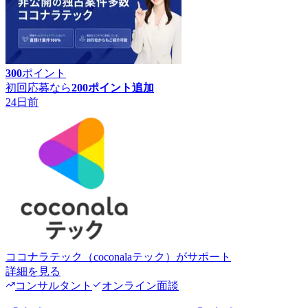
300
ポイント
初回応募なら
200
ポイント追加
24日前
ココナラテック（coconalaテック）
がサポート
詳細を見る
コンサルタント
オンライン面談