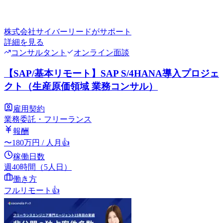
株式会社サイバーリード
がサポート
詳細を見る
コンサルタント
オンライン面談
【SAP/基本リモート】SAP S/4HANA導入プロジェ
クト（生産原価領域 業務コンサル）
雇用契約
業務委託・フリーランス
報酬
〜
180
万円
/ 人月
👍
稼働日数
週40時間（5人日）
働き方
フルリモート
👍