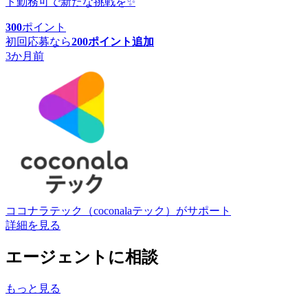
ト勤務可で新たな挑戦を✨
300
ポイント
初回応募なら
200
ポイント追加
3か月前
ココナラテック（coconalaテック）
がサポート
詳細を見る
エージェントに相談
もっと見る