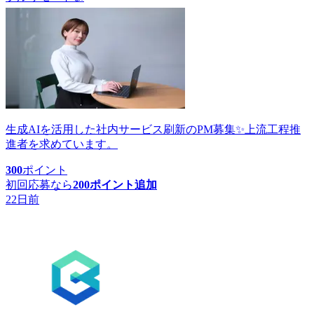
生成AIを活用した社内サービス刷新のPM募集✨上流工程推
進者を求めています。
300
ポイント
初回応募なら
200
ポイント追加
22日前