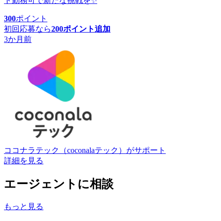
ト勤務可で新たな挑戦を✨
300
ポイント
初回応募なら
200
ポイント追加
3か月前
ココナラテック（coconalaテック）
がサポート
詳細を見る
エージェントに相談
もっと見る