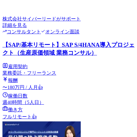
株式会社サイバーリード
がサポート
詳細を見る
コンサルタント
オンライン面談
【SAP/基本リモート】SAP S/4HANA導入プロジェ
クト（生産原価領域 業務コンサル）
雇用契約
業務委託・フリーランス
報酬
〜
180
万円
/ 人月
👍
稼働日数
週40時間（5人日）
働き方
フルリモート
👍