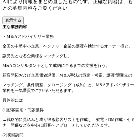
AIにより情報をまとめ直したものです。正確な内容は、も
との募集内容をご覧ください
表示する
主な業務内容
・M＆Aアドバイザリー業務
全国の中堅中小企業、ベンチャー企業の譲渡を検討するオーナー様と、
譲受先となる企業様をマッチングし、
M&Aコンサルタントとして成約に至るまでの支援を行う。
顧客開拓および企業価値評価、M＆A手法の策定・考案、譲渡/譲受先の
マッチング、条件調整、クロージング（成約）と、M&Aアドバイザリー
業務を一気通貫でご担当いただきます。
具体的には・・・
(1)顧客開拓・商談獲得
→戦略的に見込みと成り得る顧客リストを作成し、架電・DM作成・セミ
ナー開催などを中心に顧客へアプローチしていただきます。
(2)初回訪問