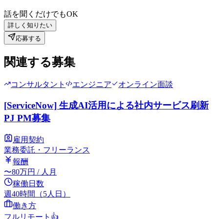
話を聞くだけでもOK
詳しく知りたい
応募する
関連する募集
コンサルタント
エンジニア
オンライン面談
[ServiceNow] 生成AI活用による社内サービス刷新
PJ PM募集
雇用契約
業務委託・フリーランス
報酬
〜
80
万円
/ 人月
稼働日数
週40時間（5人日）
働き方
フルリモート
👍