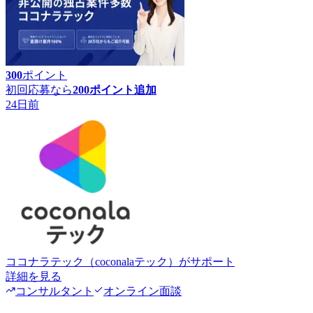
300
ポイント
初回応募なら
200
ポイント追加
24日前
ココナラテック（coconalaテック）
がサポート
詳細を見る
コンサルタント
オンライン面談