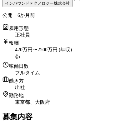
インバウンドテクノロジー株式会社
公開：
6か月前
雇用形態
正社員
報酬
420
万円
〜
2500
万円
(年収)
👍
稼働日数
フルタイム
働き方
出社
勤務地
東京都、大阪府
募集内容