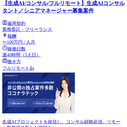
【生成AI/コンサル/フルリモート】生成AIコンサル
タント／シニアマネージャー募集案件
雇用契約
業務委託・フリーランス
報酬
〜
100
万円
/ 人月
稼働日数
週40時間（5人日）
働き方
フルリモート
👍
生成AIプロジェクトを統括し、コンサル経験必須。リモー