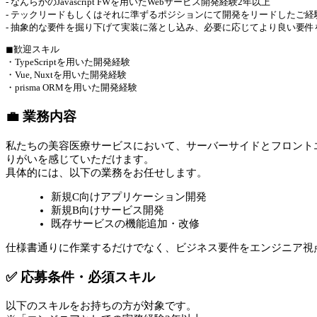
- なんらかのJavascript FWを用いたWebサービス開発経験2年以上
- テックリードもしくはそれに準ずるポジションにて開発をリードしたご経
- 抽象的な要件を掘り下げて実装に落とし込み、必要に応じてより良い要件
◼︎歓迎スキル
・TypeScriptを用いた開発経験
・Vue, Nuxtを用いた開発経験
・prisma ORMを用いた開発経験
💼 業務内容
私たちの美容医療サービスにおいて、サーバーサイドとフロント
りがいを感じていただけます。
具体的には、以下の業務をお任せします。
新規C向けアプリケーション開発
新規B向けサービス開発
既存サービスの機能追加・改修
仕様書通りに作業するだけでなく、ビジネス要件をエンジニア視
✅ 応募条件・必須スキル
以下のスキルをお持ちの方が対象です。