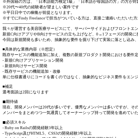
※外国籍の方は、「日本語能力検定1級」「日本語が母国語の方」の方が対
※20代〜40代の経験者が望ましい案件です
※平日日中での稼働が前提となります。
※すでにFindy Freelanceで担当がついている方は、直接ご連絡いただい
--------------------------------
我々が運営する美容医療サービスにて、サーバーサイドおよびフロントエ
新規C向けアプリやB向けサービスの立ち上げなど、0→1フェーズの開発
今回は新規開発も多いため、抽象的な要件を掘り下げて実装に落とし込み
■具体的な業務内容（※想定）
既存サービスの機能追加に加え、複数の新規プロダクト開発における要件
- 新規C向けアプリケーション開発
- 新規B向けサービス開発
- 既存サービスの機能追加・改修
単に仕様書通りにコードを書くのではなく、抽象的なビジネス要件をエン
■補足
選考面談は2回になります
◼︎期待値
現在、開発メンバーは20代が多いです。優秀なメンバーは多いですが、そ
メンバーをまとめつつ一気通貫してオーナーシップ持って開発を進めてい
◼︎必須スキル
- Ruby on Railsの開発経験3年以上
- TypeScript及びHTML5、CSS3の開発経験3年以上