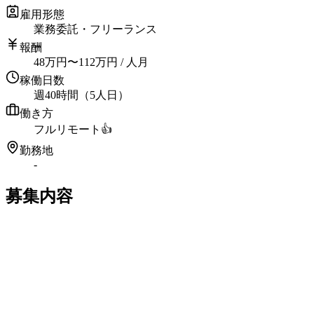
雇用形態
業務委託・フリーランス
報酬
48
万円
〜
112
万円
/ 人月
稼働日数
週40時間（5人日）
働き方
フルリモート
👍
勤務地
-
募集内容