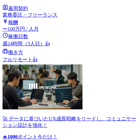
雇用契約
業務委託・フリーランス
報酬
〜
100
万円
/ 人月
稼働日数
週24時間（3人日）
👍
働き方
フルリモート
👍
🚀 データに基づいたUX成長戦略をリードし、コミュニケー
ション設計を強化！
🔥
1000
ポイント
今だけ！