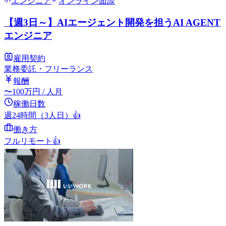
エンジニア
オンライン面談
【週3日～】AIエージェント開発を担うAI AGENT
エンジニア
雇用契約
業務委託・フリーランス
報酬
〜
100
万円
/ 人月
稼働日数
週24時間（3人日）
👍
働き方
フルリモート
👍