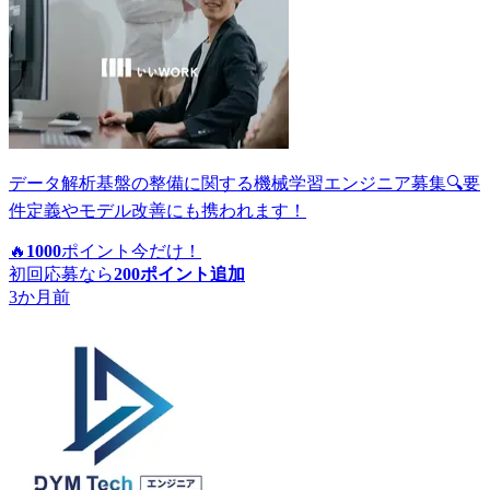
データ解析基盤の整備に関する機械学習エンジニア募集🔍要
件定義やモデル改善にも携われます！
🔥
1000
ポイント
今だけ！
初回応募なら
200
ポイント追加
3か月前