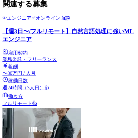
関連する募集
エンジニア
オンライン面談
【週3日〜/フルリモート】自然言語処理に強いML
エンジニア
雇用契約
業務委託・フリーランス
報酬
〜
80
万円
/ 人月
稼働日数
週24時間（3人日）
👍
働き方
フルリモート
👍