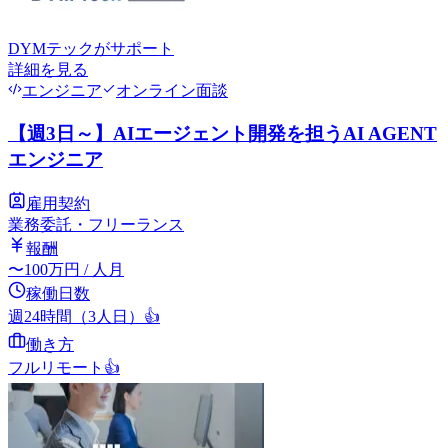
DYMテック
がサポート
詳細を見る
エンジニア
オンライン面談
【週3日～】AIエージェント開発を担うAI AGENT
エンジニア
雇用契約
業務委託・フリーランス
報酬
〜
100
万円
/ 人月
稼働日数
週24時間（3人日）
👍
働き方
フルリモート
👍