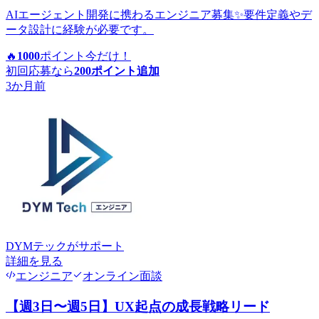
AIエージェント開発に携わるエンジニア募集✨要件定義やデ
ータ設計に経験が必要です。
🔥
1000
ポイント
今だけ！
初回応募なら
200
ポイント追加
3か月前
DYMテック
がサポート
詳細を見る
エンジニア
オンライン面談
【週3日〜週5日】UX起点の成長戦略リード