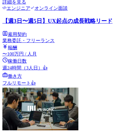
詳細を見る
エンジニア
オンライン面談
【週3日〜週5日】UX起点の成長戦略リード
雇用契約
業務委託・フリーランス
報酬
〜
100
万円
/ 人月
稼働日数
週24時間（3人日）
👍
働き方
フルリモート
👍