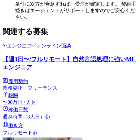
条件に双方が合意すれば、受注が確定します。 契約手
続きはエージェントがサポートしますのでご安心くだ
さい。
関連する募集
エンジニア
オンライン面談
【週3日〜/フルリモート】自然言語処理に強いML
エンジニア
雇用契約
業務委託・フリーランス
報酬
〜
80
万円
/ 人月
稼働日数
週24時間（3人日）
👍
働き方
フルリモート
👍