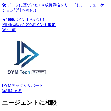
🚀 データに基づいたUX成長戦略をリードし、コミュニケー
ション設計を強化！
🔥
1000
ポイント
今だけ！
初回応募なら
200
ポイント追加
3か月前
DYMテック
がサポート
詳細を見る
エージェントに相談