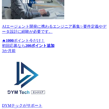
AIエージェント開発に携わるエンジニア募集✨要件定義やデ
ータ設計に経験が必要です。
🔥
1000
ポイント
今だけ！
初回応募なら
200
ポイント追加
3か月前
DYMテック
がサポート