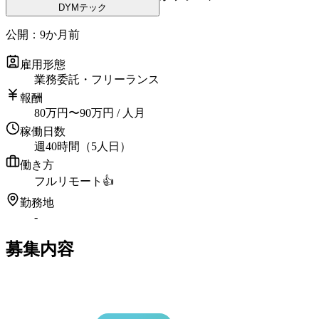
DYMテック
公開：
9か月前
雇用形態
業務委託・フリーランス
報酬
80
万円
〜
90
万円
/ 人月
稼働日数
週40時間（5人日）
働き方
フルリモート
👍
勤務地
-
募集内容