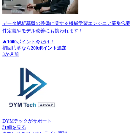
データ解析基盤の整備に関する機械学習エンジニア募集🔍要
件定義やモデル改善にも携われます！
🔥
1000
ポイント
今だけ！
初回応募なら
200
ポイント追加
3か月前
DYMテック
がサポート
詳細を見る