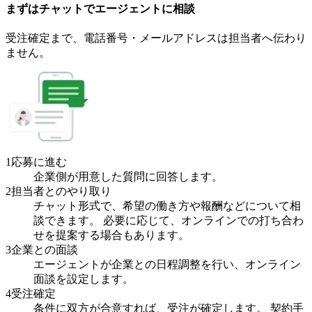
まずはチャットで
エージェント
に
相談
受注確定まで、
電話番号・メールアドレスは
担当者へ伝わり
ません。
1
応募に進む
企業側が用意した質問に回答します。
2
担当者とのやり取り
チャット形式で、希望の働き方や報酬などについて相
談できます。 必要に応じて、オンラインでの打ち合わ
せを提案する場合もあります。
3
企業との面談
エージェントが企業との日程調整を行い、オンライン
面談を設定します。
4
受注確定
条件に双方が合意すれば、受注が確定します。 契約手