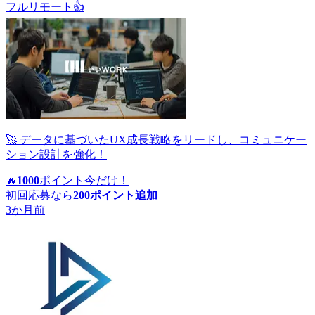
フルリモート
👍
🚀 データに基づいたUX成長戦略をリードし、コミュニケー
ション設計を強化！
🔥
1000
ポイント
今だけ！
初回応募なら
200
ポイント追加
3か月前