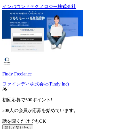
インバウンドテクノロジー株式会社
Findy Freelance
ファインディ株式会社(Findy Inc)
🎁
初回応募で
500
ポイント!
208
人の会員が応募を始めています。
話を聞くだけでもOK
詳しく知りたい