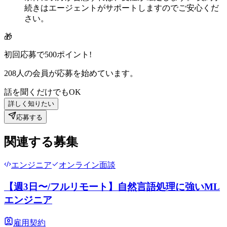
続きはエージェントがサポートしますのでご安心くだ
さい。
🎁
初回応募で
500
ポイント!
208
人の会員が応募を始めています。
話を聞くだけでもOK
詳しく知りたい
応募する
関連する募集
エンジニア
オンライン面談
【週3日〜/フルリモート】自然言語処理に強いML
エンジニア
雇用契約