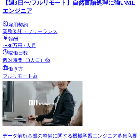
【週3日〜/フルリモート】自然言語処理に強いML
エンジニア
雇用契約
業務委託・フリーランス
報酬
〜
80
万円
/ 人月
稼働日数
週24時間（3人日）
👍
働き方
フルリモート
👍
データ解析基盤の整備に関する機械学習エンジニア募集🔍要