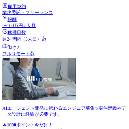
雇用契約
業務委託・フリーランス
報酬
〜
100
万円
/ 人月
稼働日数
週24時間（3人日）
👍
働き方
フルリモート
👍
AIエージェント開発に携わるエンジニア募集✨要件定義やデ
ータ設計に経験が必要です。
🔥
1000
ポイント
今だけ！