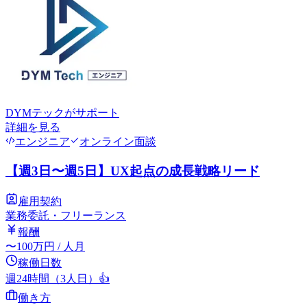
DYMテック
がサポート
詳細を見る
エンジニア
オンライン面談
【週3日〜週5日】UX起点の成長戦略リード
雇用契約
業務委託・フリーランス
報酬
〜
100
万円
/ 人月
稼働日数
週24時間（3人日）
👍
働き方