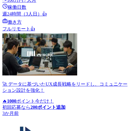
〜
100
万円
/ 人月
稼働日数
週24時間（3人日）
👍
働き方
フルリモート
👍
🚀 データに基づいたUX成長戦略をリードし、コミュニケー
ション設計を強化！
🔥
1000
ポイント
今だけ！
初回応募なら
200
ポイント追加
3か月前