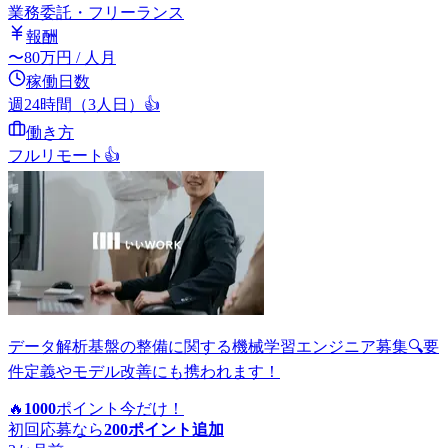
業務委託・フリーランス
報酬
〜
80
万円
/ 人月
稼働日数
週24時間（3人日）
👍
働き方
フルリモート
👍
データ解析基盤の整備に関する機械学習エンジニア募集🔍要
件定義やモデル改善にも携われます！
🔥
1000
ポイント
今だけ！
初回応募なら
200
ポイント追加