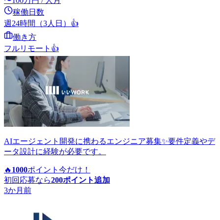
〜
100
万円
/ 人月
稼働日数
週24時間（3人日）
👍
働き方
フルリモート
👍
AIエージェント開発に携わるエンジニア募集✨要件定義やデ
ータ設計に経験が必要です。
🔥
1000
ポイント
今だけ！
初回応募なら
200
ポイント追加
3か月前