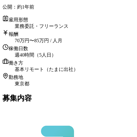
公開：
約1年前
雇用形態
業務委託・フリーランス
報酬
70
万円
〜
85
万円
/ 人月
稼働日数
週40時間（5人日）
働き方
基本リモート（たまに出社）
勤務地
東京都
募集内容