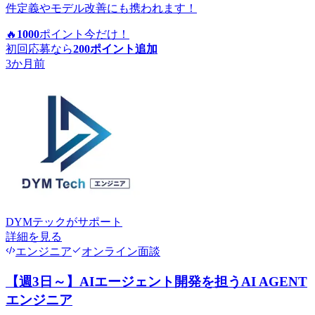
件定義やモデル改善にも携われます！
🔥
1000
ポイント
今だけ！
初回応募なら
200
ポイント追加
3か月前
DYMテック
がサポート
詳細を見る
エンジニア
オンライン面談
【週3日～】AIエージェント開発を担うAI AGENT
エンジニア