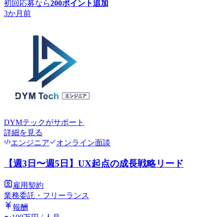
初回応募なら
200
ポイント追加
3か月前
DYMテック
がサポート
詳細を見る
エンジニア
オンライン面談
【週3日〜週5日】UX起点の成長戦略リード
雇用契約
業務委託・フリーランス
報酬