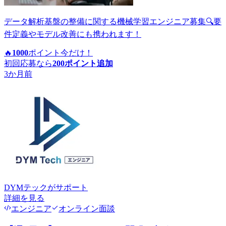
データ解析基盤の整備に関する機械学習エンジニア募集🔍要
件定義やモデル改善にも携われます！
🔥
1000
ポイント
今だけ！
初回応募なら
200
ポイント追加
3か月前
DYMテック
がサポート
詳細を見る
エンジニア
オンライン面談