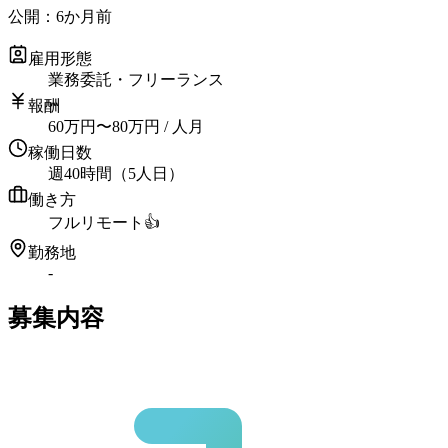
公開：
6か月前
雇用形態
業務委託・フリーランス
報酬
60
万円
〜
80
万円
/ 人月
稼働日数
週40時間（5人日）
働き方
フルリモート
👍
勤務地
-
募集内容