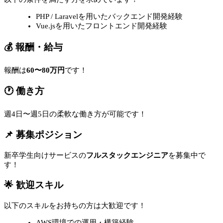
PHP / Laravelを用いたバックエンド開発経験
Vue.jsを用いたフロントエンド開発経験
💰 報酬・給与
報酬は
60〜80万円
です！
🕐 働き方
週4日〜週5日の柔軟な働き方が可能です！
📌 募集ポジション
新卒学生向けサービスの
フルスタックエンジニア
を募集中で
す！
🌟 歓迎スキル
以下のスキルをお持ちの方は大歓迎です！
AWS環境での運用・構築経験