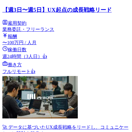
【週3日〜週5日】UX起点の成長戦略リード
雇用契約
業務委託・フリーランス
報酬
〜
100
万円
/ 人月
稼働日数
週24時間（3人日）
👍
働き方
フルリモート
👍
🚀 データに基づいたUX成長戦略をリードし、コミュニケー