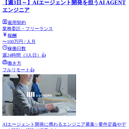
【週3日～】AIエージェント開発を担うAI AGENT
エンジニア
雇用契約
業務委託・フリーランス
報酬
〜
100
万円
/ 人月
稼働日数
週24時間（3人日）
👍
働き方
フルリモート
👍
AIエージェント開発に携わるエンジニア募集✨要件定義やデ