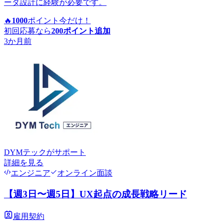
ータ設計に経験が必要です。
🔥
1000
ポイント
今だけ！
初回応募なら
200
ポイント追加
3か月前
DYMテック
がサポート
詳細を見る
エンジニア
オンライン面談
【週3日〜週5日】UX起点の成長戦略リード
雇用契約