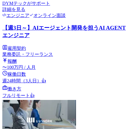
DYMテック
がサポート
詳細を見る
エンジニア
オンライン面談
【週3日～】AIエージェント開発を担うAI AGENT
エンジニア
雇用契約
業務委託・フリーランス
報酬
〜
100
万円
/ 人月
稼働日数
週24時間（3人日）
👍
働き方
フルリモート
👍