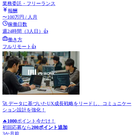
業務委託・フリーランス
報酬
〜
100
万円
/ 人月
稼働日数
週24時間（3人日）
👍
働き方
フルリモート
👍
🚀 データに基づいたUX成長戦略をリードし、コミュニケー
ション設計を強化！
🔥
1000
ポイント
今だけ！
初回応募なら
200
ポイント追加
3か月前