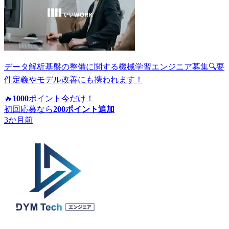
データ解析基盤の整備に関する機械学習エンジニア募集🔍要
件定義やモデル改善にも携われます！
🔥
1000
ポイント
今だけ！
初回応募なら
200
ポイント追加
3か月前