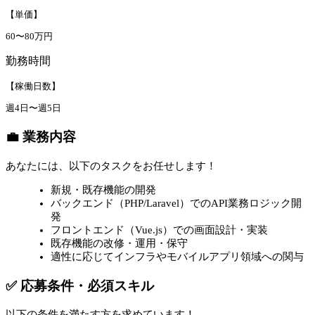
【単価】
60〜80万円
勤務時間
【稼働日数】
週4日〜週5日
💼 業務内容
あなたには、以下のタスクをお任せします！
新規・既存機能の開発
バックエンド（PHP/Laravel）でのAPI業務ロジック開
発
フロントエンド（Vue.js）での画面設計・実装
既存機能の改修・運用・保守
適性に応じてインフラやモバイルアプリ領域への関与
✅ 応募条件・必須スキル
以下の条件を満たす方を求めています！