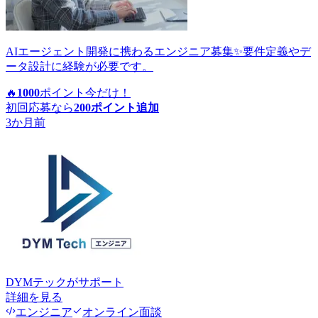
AIエージェント開発に携わるエンジニア募集✨要件定義やデ
ータ設計に経験が必要です。
🔥
1000
ポイント
今だけ！
初回応募なら
200
ポイント追加
3か月前
DYMテック
がサポート
詳細を見る
エンジニア
オンライン面談