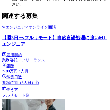
さい。
関連する募集
エンジニア
オンライン面談
【週3日〜/フルリモート】自然言語処理に強いML
エンジニア
雇用契約
業務委託・フリーランス
報酬
〜
80
万円
/ 人月
稼働日数
週24時間（3人日）
👍
働き方
フルリモート
👍