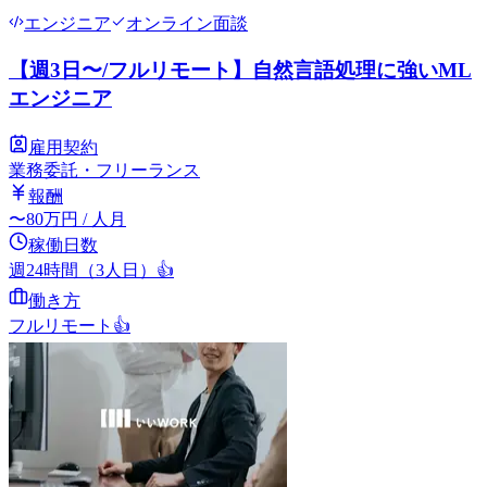
エンジニア
オンライン面談
【週3日〜/フルリモート】自然言語処理に強いML
エンジニア
雇用契約
業務委託・フリーランス
報酬
〜
80
万円
/ 人月
稼働日数
週24時間（3人日）
👍
働き方
フルリモート
👍