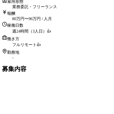
雇用形態
業務委託・フリーランス
報酬
80
万円
〜
96
万円
/ 人月
稼働日数
週24時間（3人日）
👍
働き方
フルリモート
👍
勤務地
-
募集内容