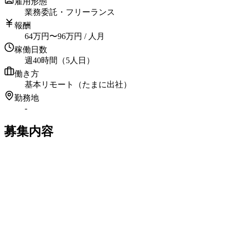
雇用形態
業務委託・フリーランス
報酬
64
万円
〜
96
万円
/ 人月
稼働日数
週40時間（5人日）
働き方
基本リモート（たまに出社）
勤務地
-
募集内容