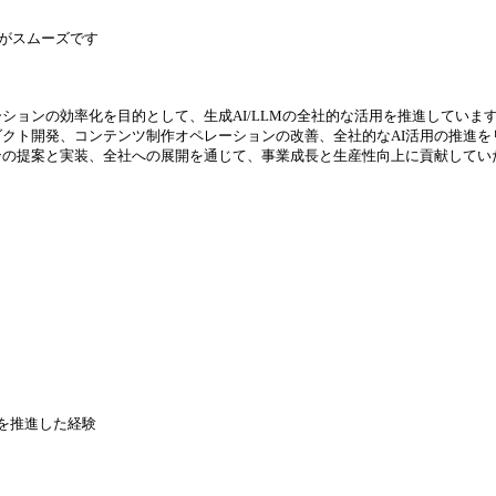
た方がスムーズです
ションの効率化を目的として、生成AI/LLMの全社的な活用を推進していま
ダクト開発、コンテンツ制作オペレーションの改善、全社的なAI活用の推進
ンの提案と実装、全社への展開を通じて、事業成長と生産性向上に貢献してい
を推進した経験