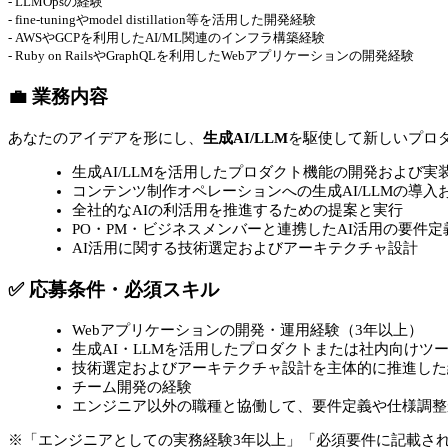
- LLMOpsの経験
- fine-tuningやmodel distillation等を活用した開発経験
- AWSやGCPを利用したAI/ML関連のインフラ構築経験
- Ruby on RailsやGraphQLを利用したWebアプリケーションの開発経験
💼 業務内容
あなたのアイデアを形にし、
生成AI/LLM
を駆使して新しいプロ
生成AI/LLMを活用したプロダクト機能の開発および実
コンテンツ制作オペレーションへの生成AI/LLMの導入
全社的なAIの利活用を推進するための提案と実行
PO・PM・ビジネスメンバーと連携したAI活用の要件定
AI活用に関する技術選定およびアーキテクチャ設計
✅ 応募条件・必須スキル
Webアプリケーションの開発・運用経験（3年以上）
生成AI・LLMを活用したプロダクトまたは社内向けツ
技術選定およびアーキテクチャ設計を主体的に推進した
チーム開発の経験
エンジニア以外の職種と協働して、要件定義や仕様調整
※「エンジニアとしての実務経験3年以上」「必須要件に記載さ