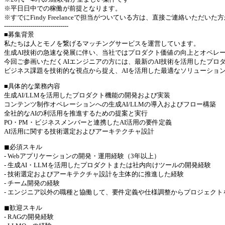
※平日日中での稼働が前提となります。
※すでにFindy Freelanceで担当がついている方は、直接ご連絡いただい
--------------------------------
■募集背景
私たちは人とモノを繋げるマッチングサービスを運営しています。
生成AI技術の急速な発展に伴い、当社ではプロダクト価値の向上とオペレー
今回ご参画いただくAIエンジニアの方には、最新のAI技術を活用したプロ
ビジネス課題を技術的な視点から捉え、AIを活用した最適なソリューショ
■具体的な業務内容
生成AI/LLMを活用したプロダクト機能の開発および実装
コンテンツ制作オペレーションへの生成AI/LLMの導入およびフロー構築
全社的なAIの利活用を推進するための提案と実行
PO・PM・ビジネスメンバーと連携したAI活用の要件定義
AI活用に関する技術選定およびアーキテクチャ設計
◼︎必須スキル
- Webアプリケーションの開発・運用経験（3年以上）
- 生成AI・LLMを活用したプロダクトまたは社内向けツールの開発経験
- 技術選定およびアーキテクチャ設計を主体的に推進した経験
- チーム開発の経験
- エンジニア以外の職種と協働して、要件定義や仕様調整からプロジェクト
◼︎歓迎スキル
- RAGの開発経験