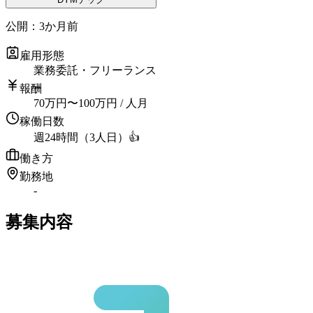
公開：
3か月前
雇用形態
業務委託・フリーランス
報酬
70
万円
〜
100
万円
/ 人月
稼働日数
週24時間（3人日）
👍
働き方
勤務地
-
募集内容