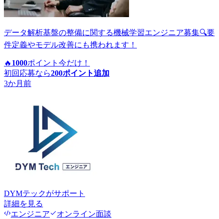
データ解析基盤の整備に関する機械学習エンジニア募集🔍要
件定義やモデル改善にも携われます！
🔥
1000
ポイント
今だけ！
初回応募なら
200
ポイント追加
3か月前
DYMテック
がサポート
詳細を見る
エンジニア
オンライン面談