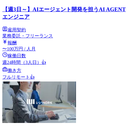
【週3日～】AIエージェント開発を担うAI AGENT
エンジニア
雇用契約
業務委託・フリーランス
報酬
〜
100
万円
/ 人月
稼働日数
週24時間（3人日）
👍
働き方
フルリモート
👍