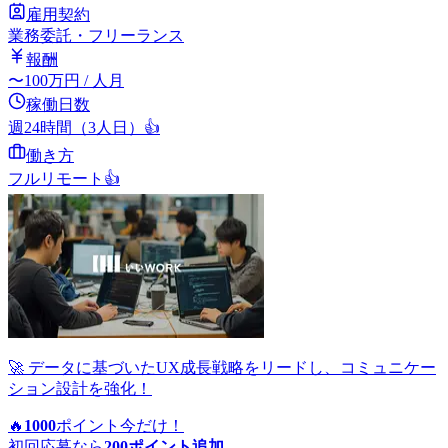
雇用契約
業務委託・フリーランス
報酬
〜
100
万円
/ 人月
稼働日数
週24時間（3人日）
👍
働き方
フルリモート
👍
🚀 データに基づいたUX成長戦略をリードし、コミュニケー
ション設計を強化！
🔥
1000
ポイント
今だけ！
初回応募なら
200
ポイント追加