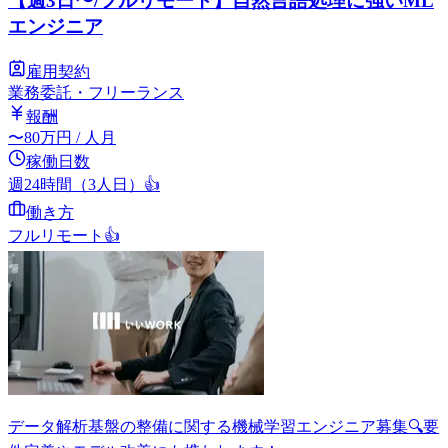
【週3日〜/フルリモート】自然言語処理に強いML
エンジニア
雇用契約
業務委託・フリーランス
報酬
〜
80
万円
/ 人月
稼働日数
週24時間（3人日）
👍
働き方
フルリモート
👍
データ解析基盤の整備に関する機械学習エンジニア募集🔍要