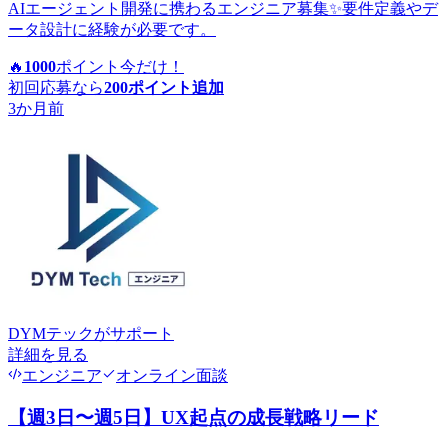
AIエージェント開発に携わるエンジニア募集✨要件定義やデ
ータ設計に経験が必要です。
🔥
1000
ポイント
今だけ！
初回応募なら
200
ポイント追加
3か月前
DYMテック
がサポート
詳細を見る
エンジニア
オンライン面談
【週3日〜週5日】UX起点の成長戦略リード