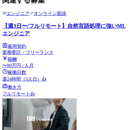
関連する募集
エンジニア
オンライン面談
【週3日〜/フルリモート】自然言語処理に強いML
エンジニア
雇用契約
業務委託・フリーランス
報酬
〜
80
万円
/ 人月
稼働日数
週24時間（3人日）
👍
働き方
フルリモート
👍