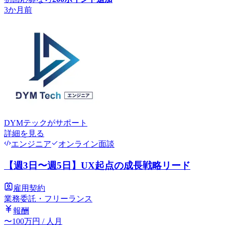
3か月前
DYMテック
がサポート
詳細を見る
エンジニア
オンライン面談
【週3日〜週5日】UX起点の成長戦略リード
雇用契約
業務委託・フリーランス
報酬
〜
100
万円
/ 人月