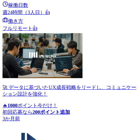
稼働日数
週24時間（3人日）
👍
働き方
フルリモート
👍
🚀 データに基づいたUX成長戦略をリードし、コミュニケー
ション設計を強化！
🔥
1000
ポイント
今だけ！
初回応募なら
200
ポイント追加
3か月前