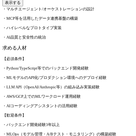
表示する
・マルチエージェント/オーケストレーションの設計
・MCP等を活用したデータ連携基盤の構築
・ハイレベルなプロトタイプ実装
・AI品質と安全性の統治
求める人材
【必須条件】
・Python/TypeScript等でのバックエンド開発経験
・MLモデルのAPI化/プロダクション環境へのデプロイ経験
・LLM API（OpenAI/Anthropic等）の組み込み実装経験
・AWS/GCP上でのMLワークロード運用経験
・AIコーディングアシスタントの活用経験
【歓迎条件】
・バックエンド開発経験3年以上
・MLOps（モデル管理・A/Bテスト・モニタリング）の構築経験