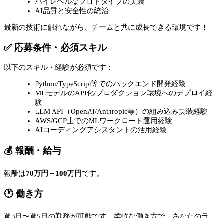
ハイレベルなプロトタイプの実装
AI品質と安全性の統治
最新の技術に触れながら、チームと共に成長できる環境です！
✅ 応募条件・必須スキル
以下のスキル・経験が必須です：
Python/TypeScript等でのバックエンド開発経験
MLモデルのAPI化/プロダクション環境へのデプロイ経
験
LLM API（OpenAI/Anthropic等）の組み込み実装経験
AWS/GCP上でのMLワークロード運用経験
AIコーディングアシスタントの活用経験
💰 報酬・給与
報酬は
70万円～100万円
です。
🕐 働き方
週3日〜週5日の勤務が可能です。柔軟な働き方で、あなたのラ