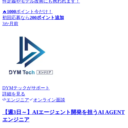
件定義やモデル改善にも携われます！
🔥
1000
ポイント
今だけ！
初回応募なら
200
ポイント追加
3か月前
DYMテック
がサポート
詳細を見る
エンジニア
オンライン面談
【週3日～】AIエージェント開発を担うAI AGENT
エンジニア