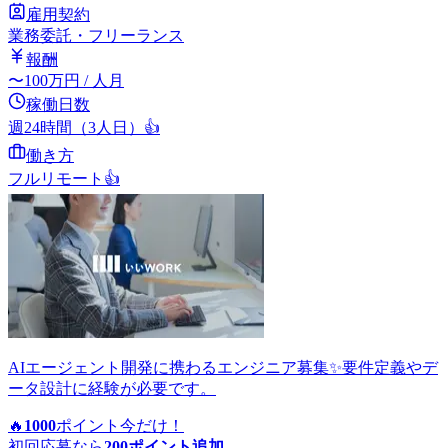
雇用契約
業務委託・フリーランス
報酬
〜
100
万円
/ 人月
稼働日数
週24時間（3人日）
👍
働き方
フルリモート
👍
AIエージェント開発に携わるエンジニア募集✨要件定義やデ
ータ設計に経験が必要です。
🔥
1000
ポイント
今だけ！
初回応募なら
200
ポイント追加