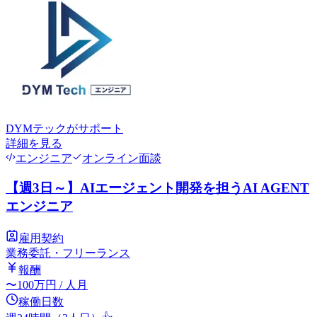
DYMテック
がサポート
詳細を見る
エンジニア
オンライン面談
【週3日～】AIエージェント開発を担うAI AGENT
エンジニア
雇用契約
業務委託・フリーランス
報酬
〜
100
万円
/ 人月
稼働日数