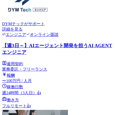
DYMテック
がサポート
詳細を見る
エンジニア
オンライン面談
【週3日～】AIエージェント開発を担うAI AGENT
エンジニア
雇用契約
業務委託・フリーランス
報酬
〜
100
万円
/ 人月
稼働日数
週24時間（3人日）
👍
働き方
フルリモート
👍