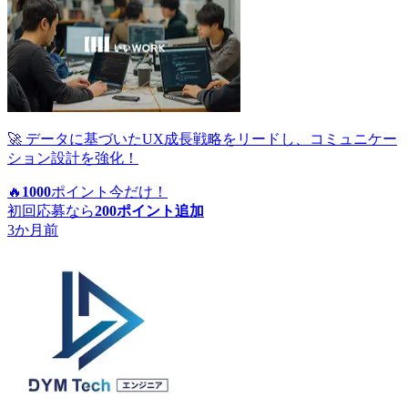
🚀 データに基づいたUX成長戦略をリードし、コミュニケー
ション設計を強化！
🔥
1000
ポイント
今だけ！
初回応募なら
200
ポイント追加
3か月前