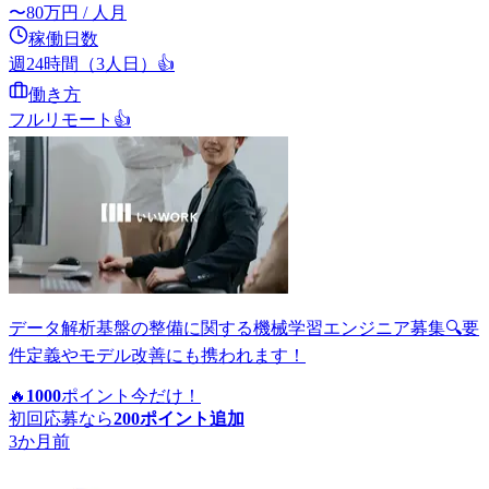
〜
80
万円
/ 人月
稼働日数
週24時間（3人日）
👍
働き方
フルリモート
👍
データ解析基盤の整備に関する機械学習エンジニア募集🔍要
件定義やモデル改善にも携われます！
🔥
1000
ポイント
今だけ！
初回応募なら
200
ポイント追加
3か月前