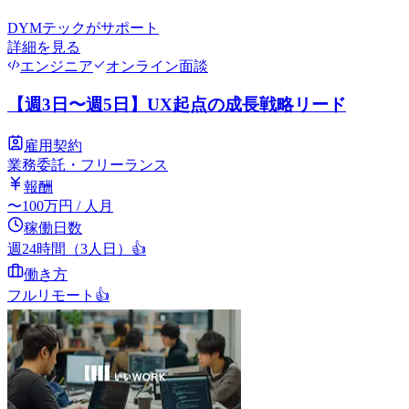
DYMテック
がサポート
詳細を見る
エンジニア
オンライン面談
【週3日〜週5日】UX起点の成長戦略リード
雇用契約
業務委託・フリーランス
報酬
〜
100
万円
/ 人月
稼働日数
週24時間（3人日）
👍
働き方
フルリモート
👍