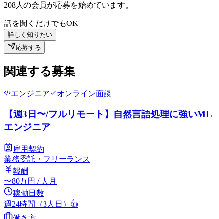
208
人の会員が応募を始めています。
話を聞くだけでもOK
詳しく知りたい
応募する
関連する募集
エンジニア
オンライン面談
【週3日〜/フルリモート】自然言語処理に強いML
エンジニア
雇用契約
業務委託・フリーランス
報酬
〜
80
万円
/ 人月
稼働日数
週24時間（3人日）
👍
働き方