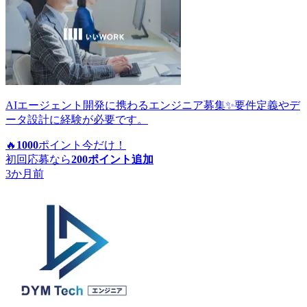
AIエージェント開発に携わるエンジニア募集✨要件定義やデ
ータ設計に経験が必要です。
🔥
1000
ポイント
今だけ！
初回応募なら
200
ポイント追加
3か月前