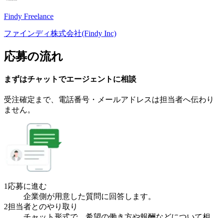
Findy Freelance
ファインディ株式会社(Findy Inc)
応募の流れ
まずはチャットで
エージェント
に
相談
受注確定まで、
電話番号・メールアドレスは
担当者へ伝わり
ません。
1
応募に進む
企業側が用意した質問に回答します。
2
担当者とのやり取り
チャット形式で、希望の働き方や報酬などについて相