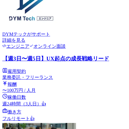
DYMテック
がサポート
詳細を見る
エンジニア
オンライン面談
【週3日〜週5日】UX起点の成長戦略リード
雇用契約
業務委託・フリーランス
報酬
〜
100
万円
/ 人月
稼働日数
週24時間（3人日）
👍
働き方
フルリモート
👍