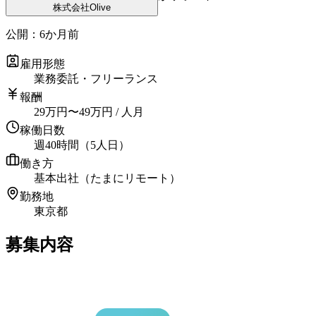
株式会社Olive
公開：
6か月前
雇用形態
業務委託・フリーランス
報酬
29
万円
〜
49
万円
/ 人月
稼働日数
週40時間（5人日）
働き方
基本出社（たまにリモート）
勤務地
東京都
募集内容