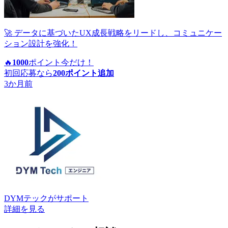
🚀 データに基づいたUX成長戦略をリードし、コミュニケー
ション設計を強化！
🔥
1000
ポイント
今だけ！
初回応募なら
200
ポイント追加
3か月前
DYMテック
がサポート
詳細を見る