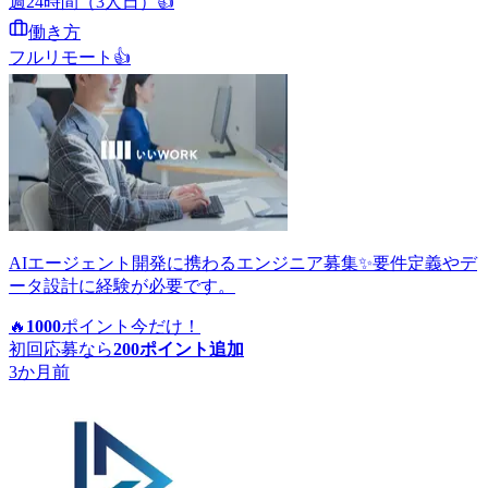
週24時間（3人日）
👍
働き方
フルリモート
👍
AIエージェント開発に携わるエンジニア募集✨要件定義やデ
ータ設計に経験が必要です。
🔥
1000
ポイント
今だけ！
初回応募なら
200
ポイント追加
3か月前