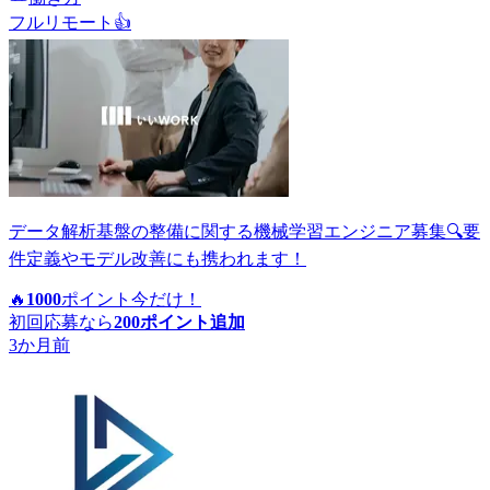
フルリモート
👍
データ解析基盤の整備に関する機械学習エンジニア募集🔍要
件定義やモデル改善にも携われます！
🔥
1000
ポイント
今だけ！
初回応募なら
200
ポイント追加
3か月前