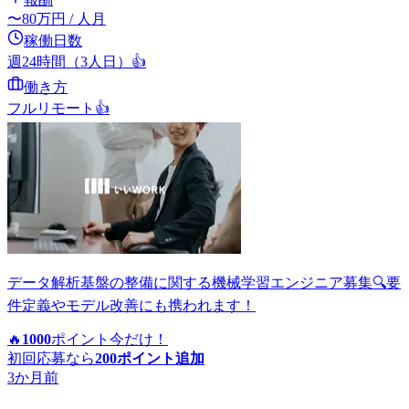
〜
80
万円
/ 人月
稼働日数
週24時間（3人日）
👍
働き方
フルリモート
👍
データ解析基盤の整備に関する機械学習エンジニア募集🔍要
件定義やモデル改善にも携われます！
🔥
1000
ポイント
今だけ！
初回応募なら
200
ポイント追加
3か月前