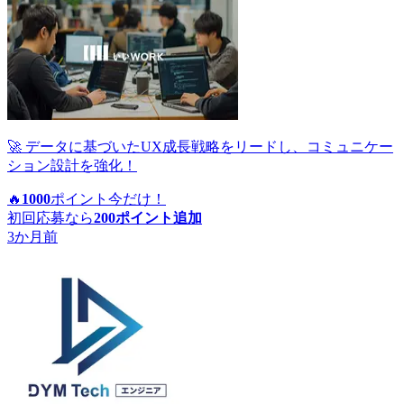
🚀 データに基づいたUX成長戦略をリードし、コミュニケー
ション設計を強化！
🔥
1000
ポイント
今だけ！
初回応募なら
200
ポイント追加
3か月前