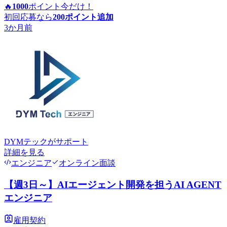
🔥
1000
ポイント
今だけ！
初回応募なら
200
ポイント追加
3か月前
DYMテック
がサポート
詳細を見る
エンジニア
オンライン面談
【週3日～】AIエージェント開発を担うAI AGENT
エンジニア
雇用契約