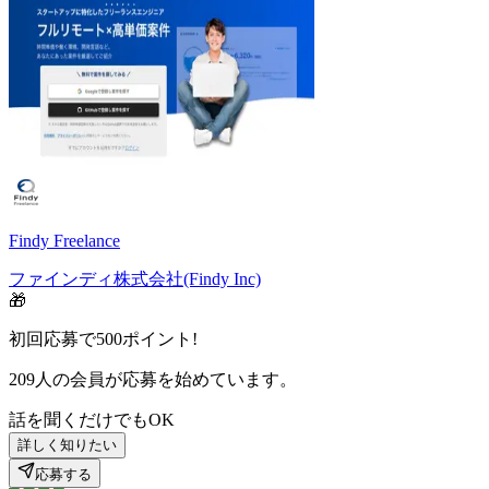
Findy Freelance
ファインディ株式会社(Findy Inc)
🎁
初回応募で
500
ポイント!
209
人の会員が応募を始めています。
話を聞くだけでもOK
詳しく知りたい
応募する