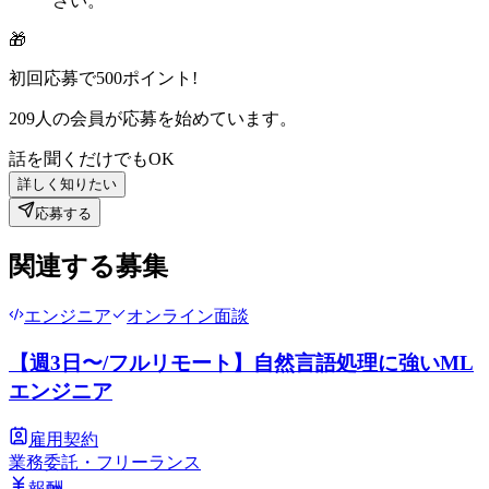
さい。
🎁
初回応募で
500
ポイント!
209
人の会員が応募を始めています。
話を聞くだけでもOK
詳しく知りたい
応募する
関連する募集
エンジニア
オンライン面談
【週3日〜/フルリモート】自然言語処理に強いML
エンジニア
雇用契約
業務委託・フリーランス
報酬