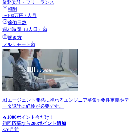
業務委託・フリーランス
報酬
〜
100
万円
/ 人月
稼働日数
週24時間（3人日）
👍
働き方
フルリモート
👍
AIエージェント開発に携わるエンジニア募集✨要件定義やデ
ータ設計に経験が必要です。
🔥
1000
ポイント
今だけ！
初回応募なら
200
ポイント追加
3か月前