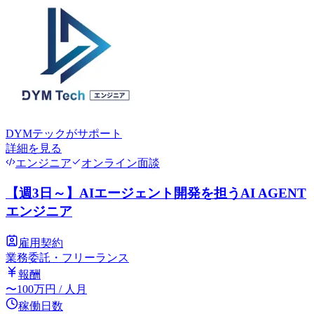
DYMテック
がサポート
詳細を見る
エンジニア
オンライン面談
【週3日～】AIエージェント開発を担うAI AGENT
エンジニア
雇用契約
業務委託・フリーランス
報酬
〜
100
万円
/ 人月
稼働日数