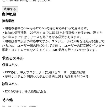
表示する
案件概要
担当業務
・現在稼働中のInforからD365への移行対応を行っております。
・Inforの保守期限（29年末）までにD365を本番稼働させるため、遅くと
も28年末までにはリリースを完了させる必要があります。
・現在は基本設計の対応中ですが、スケジュールに大幅な遅延が発生して
いるため、ユーザー側のPMOとして参画し、ユーザーのIT支援やベンダー
選定・コントロールなどをメインにPMO業務を行っていただきます。
求めるスキル
必須スキル
・ERP移行、導入プロジェクトにおけるユーザー支援の経験
・基幹システムと周辺システムの連携に関する旗振りができる
歓迎スキル
・D365の移行、導入経験がある
その他