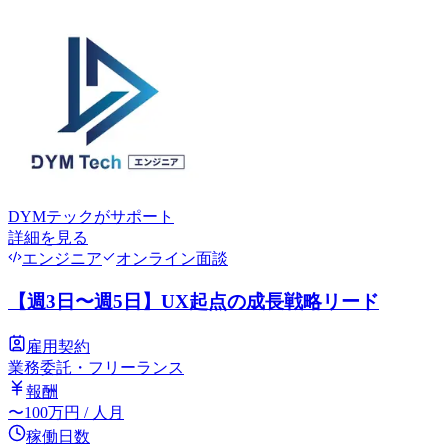
DYMテック
がサポート
詳細を見る
エンジニア
オンライン面談
【週3日〜週5日】UX起点の成長戦略リード
雇用契約
業務委託・フリーランス
報酬
〜
100
万円
/ 人月
稼働日数