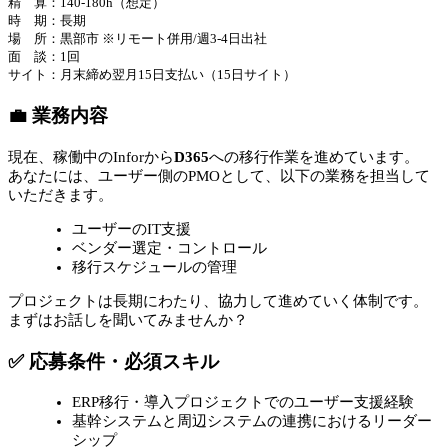
精 算：140-180h（想定）
時 期：長期
場 所：黒部市 ※リモート併用/週3-4日出社
面 談：1回
サイト：月末締め翌月15日支払い（15日サイト）
💼 業務内容
現在、稼働中のInforから
D365
への移行作業を進めています。
あなたには、ユーザー側のPMOとして、以下の業務を担当して
いただきます。
ユーザーのIT支援
ベンダー選定・コントロール
移行スケジュールの管理
プロジェクトは長期にわたり、協力して進めていく体制です。
まずはお話しを聞いてみませんか？
✅ 応募条件・必須スキル
ERP移行・導入プロジェクトでのユーザー支援経験
基幹システムと周辺システムの連携におけるリーダー
シップ