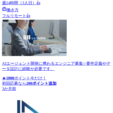
週24時間（3人日）
👍
働き方
フルリモート
👍
AIエージェント開発に携わるエンジニア募集✨要件定義やデ
ータ設計に経験が必要です。
🔥
1000
ポイント
今だけ！
初回応募なら
200
ポイント追加
3か月前