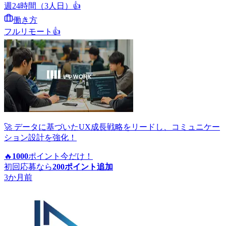
週24時間（3人日）
👍
働き方
フルリモート
👍
🚀 データに基づいたUX成長戦略をリードし、コミュニケー
ション設計を強化！
🔥
1000
ポイント
今だけ！
初回応募なら
200
ポイント追加
3か月前