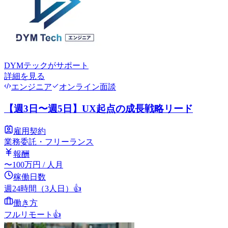
DYMテック
がサポート
詳細を見る
エンジニア
オンライン面談
【週3日〜週5日】UX起点の成長戦略リード
雇用契約
業務委託・フリーランス
報酬
〜
100
万円
/ 人月
稼働日数
週24時間（3人日）
👍
働き方
フルリモート
👍