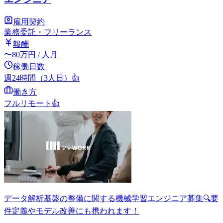
雇用契約
業務委託・フリーランス
報酬
〜
80
万円
/ 人月
稼働日数
週24時間（3人日）
👍
働き方
フルリモート
👍
データ解析基盤の整備に関する機械学習エンジニア募集🔍要
件定義やモデル改善にも携われます！