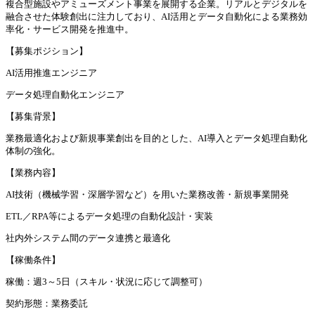
複合型施設やアミューズメント事業を展開する企業。リアルとデジタルを
融合させた体験創出に注力しており、AI活用とデータ自動化による業務効
率化・サービス開発を推進中。
【募集ポジション】
AI活用推進エンジニア
データ処理自動化エンジニア
【募集背景】
業務最適化および新規事業創出を目的とした、AI導入とデータ処理自動化
体制の強化。
【業務内容】
AI技術（機械学習・深層学習など）を用いた業務改善・新規事業開発
ETL／RPA等によるデータ処理の自動化設計・実装
社内外システム間のデータ連携と最適化
【稼働条件】
稼働：週3～5日（スキル・状況に応じて調整可）
契約形態：業務委託