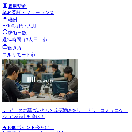
雇用契約
業務委託・フリーランス
報酬
〜
100
万円
/ 人月
稼働日数
週24時間（3人日）
👍
働き方
フルリモート
👍
🚀 データに基づいたUX成長戦略をリードし、コミュニケー
ション設計を強化！
🔥
1000
ポイント
今だけ！