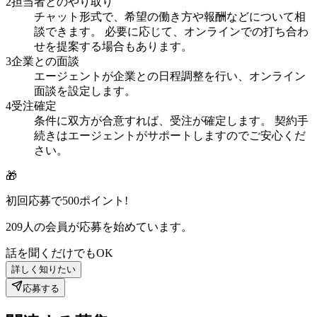
2
担当者とのやり取り
チャット形式で、希望の働き方や報酬などについて相
談できます。 必要に応じて、オンラインでの打ち合わ
せを提案する場合もあります。
3
企業との面談
エージェントが企業との日程調整を行い、オンライン
面談を設定します。
4
受注確定
条件に双方が合意すれば、受注が確定します。 契約手
続きはエージェントがサポートしますのでご安心くだ
さい。
🎁
初回応募で
500
ポイント!
209
人の会員が応募を始めています。
話を聞くだけでもOK
詳しく知りたい
応募する