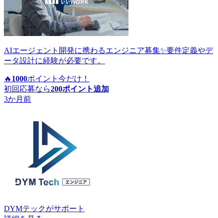
AIエージェント開発に携わるエンジニア募集✨要件定義やデ
ータ設計に経験が必要です。
🔥
1000
ポイント
今だけ！
初回応募なら
200
ポイント追加
3か月前
DYMテック
がサポート