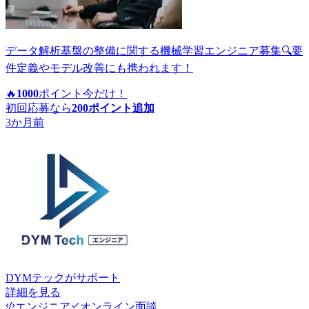
データ解析基盤の整備に関する機械学習エンジニア募集🔍要
件定義やモデル改善にも携われます！
🔥
1000
ポイント
今だけ！
初回応募なら
200
ポイント追加
3か月前
DYMテック
がサポート
詳細を見る
エンジニア
オンライン面談