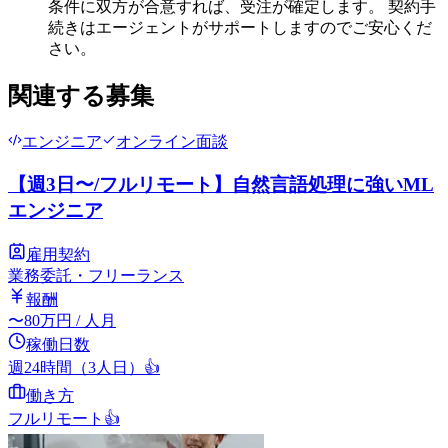
条件に双方が合意すれば、受注が確定します。 契約手
続きはエージェントがサポートしますのでご安心くだ
さい。
関連する募集
エンジニア
オンライン面談
【週3日〜/フルリモート】自然言語処理に強いML
エンジニア
雇用契約
業務委託・フリーランス
報酬
〜
80
万円
/ 人月
稼働日数
週24時間（3人日）
👍
働き方
フルリモート
👍