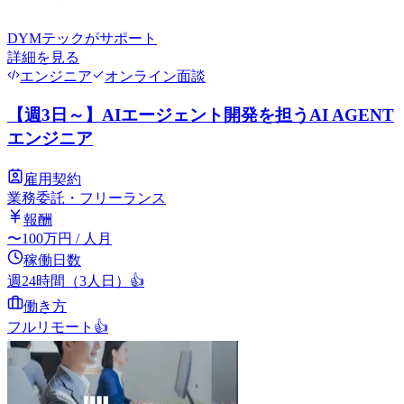
DYMテック
がサポート
詳細を見る
エンジニア
オンライン面談
【週3日～】AIエージェント開発を担うAI AGENT
エンジニア
雇用契約
業務委託・フリーランス
報酬
〜
100
万円
/ 人月
稼働日数
週24時間（3人日）
👍
働き方
フルリモート
👍