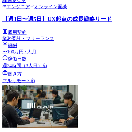
詳細を見る
エンジニア
オンライン面談
【週3日〜週5日】UX起点の成長戦略リード
雇用契約
業務委託・フリーランス
報酬
〜
100
万円
/ 人月
稼働日数
週24時間（3人日）
👍
働き方
フルリモート
👍