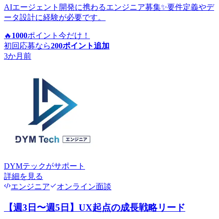
AIエージェント開発に携わるエンジニア募集✨要件定義やデ
ータ設計に経験が必要です。
🔥
1000
ポイント
今だけ！
初回応募なら
200
ポイント追加
3か月前
DYMテック
がサポート
詳細を見る
エンジニア
オンライン面談
【週3日〜週5日】UX起点の成長戦略リード