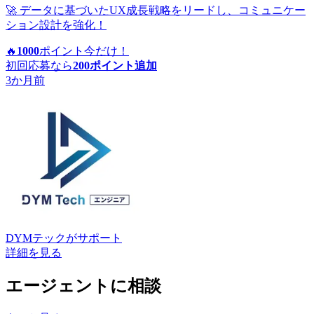
🚀 データに基づいたUX成長戦略をリードし、コミュニケー
ション設計を強化！
🔥
1000
ポイント
今だけ！
初回応募なら
200
ポイント追加
3か月前
DYMテック
がサポート
詳細を見る
エージェントに相談