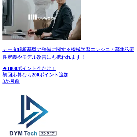
データ解析基盤の整備に関する機械学習エンジニア募集🔍要
件定義やモデル改善にも携われます！
🔥
1000
ポイント
今だけ！
初回応募なら
200
ポイント追加
3か月前