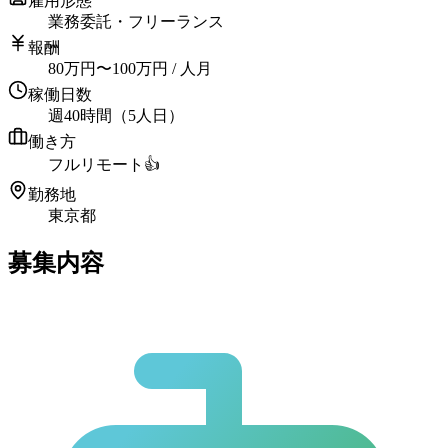
雇用形態
業務委託・フリーランス
報酬
80
万円
〜
100
万円
/ 人月
稼働日数
週40時間（5人日）
働き方
フルリモート
👍
勤務地
東京都
募集内容