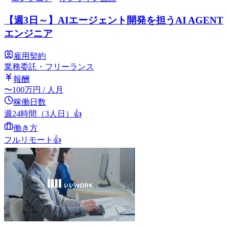
【週3日～】AIエージェント開発を担うAI AGENT
エンジニア
雇用契約
業務委託・フリーランス
報酬
〜
100
万円
/ 人月
稼働日数
週24時間（3人日）
👍
働き方
フルリモート
👍