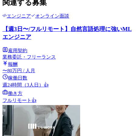
関連する募集
エンジニア
オンライン面談
【週3日〜/フルリモート】自然言語処理に強いML
エンジニア
雇用契約
業務委託・フリーランス
報酬
〜
80
万円
/ 人月
稼働日数
週24時間（3人日）
👍
働き方
フルリモート
👍