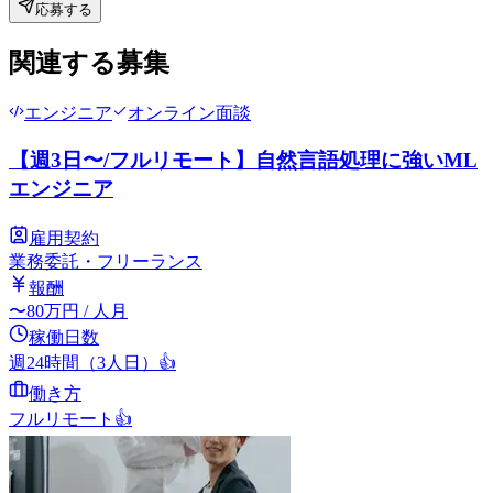
応募する
関連する募集
エンジニア
オンライン面談
【週3日〜/フルリモート】自然言語処理に強いML
エンジニア
雇用契約
業務委託・フリーランス
報酬
〜
80
万円
/ 人月
稼働日数
週24時間（3人日）
👍
働き方
フルリモート
👍