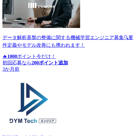
データ解析基盤の整備に関する機械学習エンジニア募集🔍要
件定義やモデル改善にも携われます！
🔥
1000
ポイント
今だけ！
初回応募なら
200
ポイント追加
3か月前