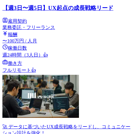
【週3日〜週5日】UX起点の成長戦略リード
雇用契約
業務委託・フリーランス
報酬
〜
100
万円
/ 人月
稼働日数
週24時間（3人日）
👍
働き方
フルリモート
👍
🚀 データに基づいたUX成長戦略をリードし、コミュニケー
ション設計を強化！