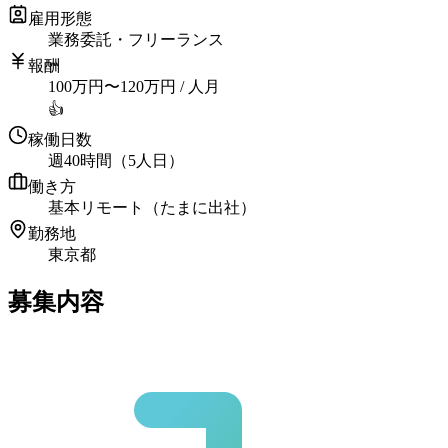
雇用形態
業務委託・フリーランス
報酬
100
万円
〜
120
万円
/ 人月
👍
稼働日数
週40時間（5人日）
働き方
基本リモート（たまに出社）
勤務地
東京都
募集内容