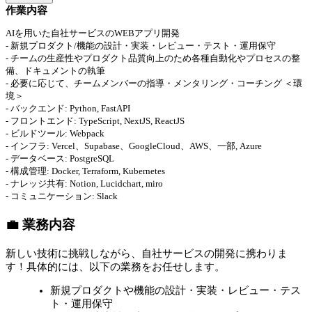
作業内容
AIを用いた自社サービスのWEBアプリ開発
- 新規プロダクト/機能の設計・実装・レビュー・テスト・運用保守
- チームの生産性やプロダクト品質向上のため各種自動化やプロセスの整
備、ドキュメントの執筆
- 必要に応じて、チームメンバーの指導・メンタリング・コーチング ＜環
境＞
- バックエンド: Python, FastAPI
- フロントエンド: TypeScript, NextJS, ReactJS
- ビルドツール: Webpack
- インフラ: Vercel、Supabase、GoogleCloud、AWS、一部, Azure
- データベース: PostgreSQL
- 構成管理: Docker, Terraform, Kubernetes
- ナレッジ共有: Notion, Lucidchart, miro
- コミュニケーション: Slack
💼 業務内容
新しい技術に挑戦しながら、自社サービスの開発に携わりま
す！具体的には、以下の業務をお任せします。
新規プロダクトや機能の設計・実装・レビュー・テス
ト・運用保守