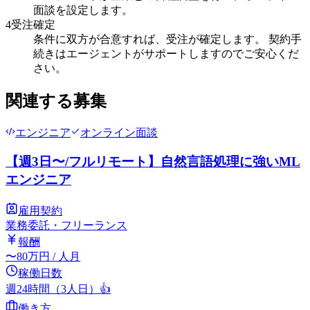
面談を設定します。
4
受注確定
条件に双方が合意すれば、受注が確定します。 契約手
続きはエージェントがサポートしますのでご安心くだ
さい。
関連する募集
エンジニア
オンライン面談
【週3日〜/フルリモート】自然言語処理に強いML
エンジニア
雇用契約
業務委託・フリーランス
報酬
〜
80
万円
/ 人月
稼働日数
週24時間（3人日）
👍
働き方