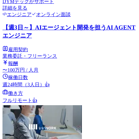
DYMテック
がサポート
詳細を見る
エンジニア
オンライン面談
【週3日～】AIエージェント開発を担うAI AGENT
エンジニア
雇用契約
業務委託・フリーランス
報酬
〜
100
万円
/ 人月
稼働日数
週24時間（3人日）
👍
働き方
フルリモート
👍