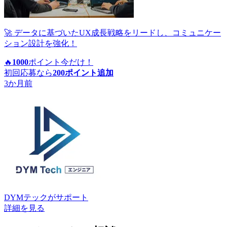
🚀 データに基づいたUX成長戦略をリードし、コミュニケー
ション設計を強化！
🔥
1000
ポイント
今だけ！
初回応募なら
200
ポイント追加
3か月前
DYMテック
がサポート
詳細を見る