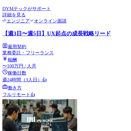
DYMテック
がサポート
詳細を見る
エンジニア
オンライン面談
【週3日〜週5日】UX起点の成長戦略リード
雇用契約
業務委託・フリーランス
報酬
〜
100
万円
/ 人月
稼働日数
週24時間（3人日）
👍
働き方
フルリモート
👍