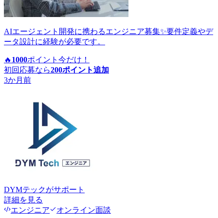
AIエージェント開発に携わるエンジニア募集✨要件定義やデ
ータ設計に経験が必要です。
🔥
1000
ポイント
今だけ！
初回応募なら
200
ポイント追加
3か月前
DYMテック
がサポート
詳細を見る
エンジニア
オンライン面談