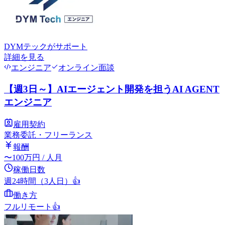
DYMテック
がサポート
詳細を見る
エンジニア
オンライン面談
【週3日～】AIエージェント開発を担うAI AGENT
エンジニア
雇用契約
業務委託・フリーランス
報酬
〜
100
万円
/ 人月
稼働日数
週24時間（3人日）
👍
働き方
フルリモート
👍