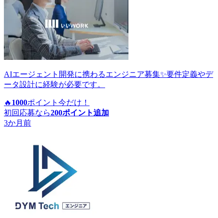
AIエージェント開発に携わるエンジニア募集✨要件定義やデ
ータ設計に経験が必要です。
🔥
1000
ポイント
今だけ！
初回応募なら
200
ポイント追加
3か月前