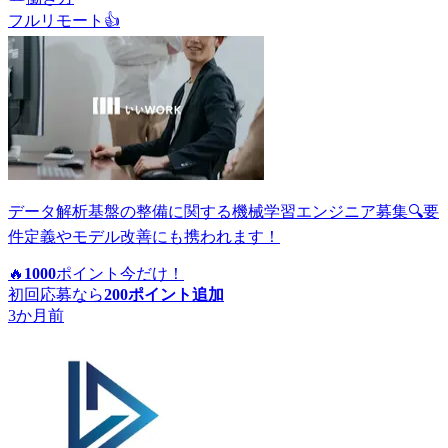
フルリモート
👍
データ解析基盤の整備に関する機械学習エンジニア募集🔍要
件定義やモデル改善にも携われます！
🔥
1000
ポイント
今だけ！
初回応募なら
200
ポイント追加
3か月前