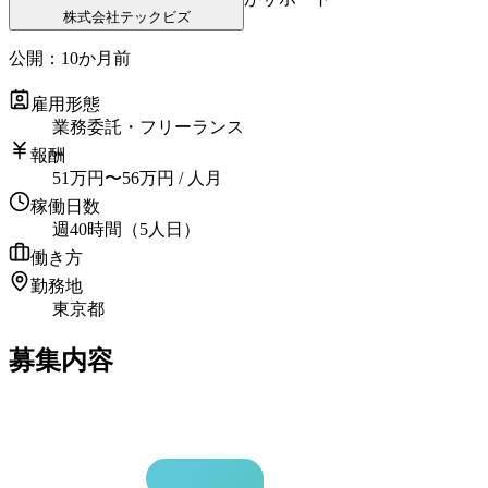
株式会社テックビズ
公開：
10か月前
雇用形態
業務委託・フリーランス
報酬
51
万円
〜
56
万円
/ 人月
稼働日数
週40時間（5人日）
働き方
勤務地
東京都
募集内容