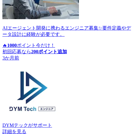
AIエージェント開発に携わるエンジニア募集✨要件定義やデ
ータ設計に経験が必要です。
🔥
1000
ポイント
今だけ！
初回応募なら
200
ポイント追加
3か月前
DYMテック
がサポート
詳細を見る