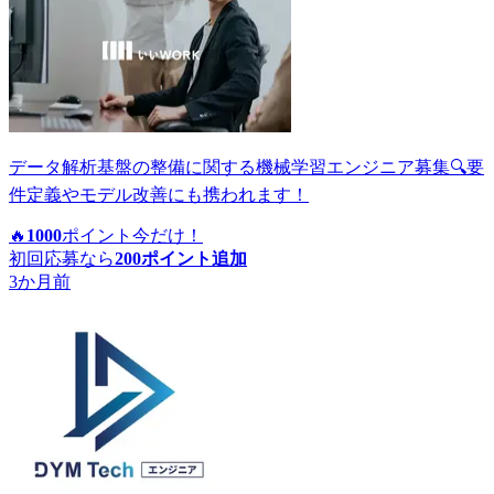
データ解析基盤の整備に関する機械学習エンジニア募集🔍要
件定義やモデル改善にも携われます！
🔥
1000
ポイント
今だけ！
初回応募なら
200
ポイント追加
3か月前