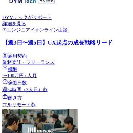
DYMテック
がサポート
詳細を見る
エンジニア
オンライン面談
【週3日〜週5日】UX起点の成長戦略リード
雇用契約
業務委託・フリーランス
報酬
〜
100
万円
/ 人月
稼働日数
週24時間（3人日）
👍
働き方
フルリモート
👍