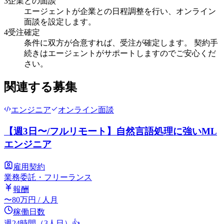
3
企業との面談
エージェントが企業との日程調整を行い、オンライン
面談を設定します。
4
受注確定
条件に双方が合意すれば、受注が確定します。 契約手
続きはエージェントがサポートしますのでご安心くだ
さい。
関連する募集
エンジニア
オンライン面談
【週3日〜/フルリモート】自然言語処理に強いML
エンジニア
雇用契約
業務委託・フリーランス
報酬
〜
80
万円
/ 人月
稼働日数
週24時間（3人日）
👍