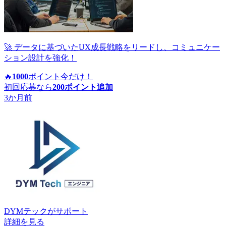
🚀 データに基づいたUX成長戦略をリードし、コミュニケー
ション設計を強化！
🔥
1000
ポイント
今だけ！
初回応募なら
200
ポイント追加
3か月前
DYMテック
がサポート
詳細を見る