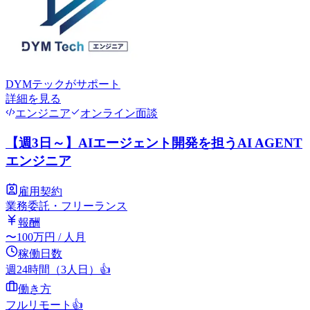
DYMテック
がサポート
詳細を見る
エンジニア
オンライン面談
【週3日～】AIエージェント開発を担うAI AGENT
エンジニア
雇用契約
業務委託・フリーランス
報酬
〜
100
万円
/ 人月
稼働日数
週24時間（3人日）
👍
働き方
フルリモート
👍