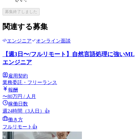
募集終了しました
関連する募集
エンジニア
オンライン面談
【週3日〜/フルリモート】自然言語処理に強いML
エンジニア
雇用契約
業務委託・フリーランス
報酬
〜
80
万円
/ 人月
稼働日数
週24時間（3人日）
👍
働き方
フルリモート
👍