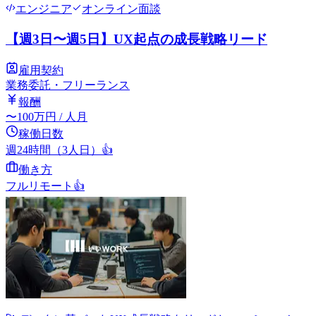
エンジニア
オンライン面談
【週3日〜週5日】UX起点の成長戦略リード
雇用契約
業務委託・フリーランス
報酬
〜
100
万円
/ 人月
稼働日数
週24時間（3人日）
👍
働き方
フルリモート
👍