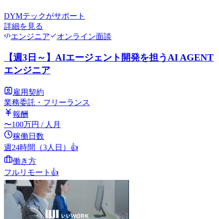
DYMテック
がサポート
詳細を見る
エンジニア
オンライン面談
【週3日～】AIエージェント開発を担うAI AGENT
エンジニア
雇用契約
業務委託・フリーランス
報酬
〜
100
万円
/ 人月
稼働日数
週24時間（3人日）
👍
働き方
フルリモート
👍