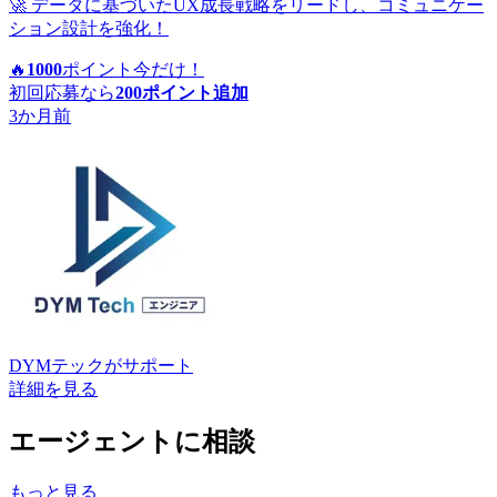
🚀 データに基づいたUX成長戦略をリードし、コミュニケー
ション設計を強化！
🔥
1000
ポイント
今だけ！
初回応募なら
200
ポイント追加
3か月前
DYMテック
がサポート
詳細を見る
エージェントに相談
もっと見る