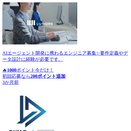
AIエージェント開発に携わるエンジニア募集✨要件定義やデ
ータ設計に経験が必要です。
🔥
1000
ポイント
今だけ！
初回応募なら
200
ポイント追加
3か月前