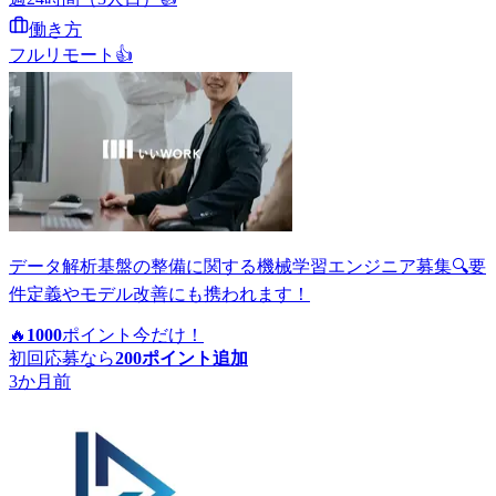
働き方
フルリモート
👍
データ解析基盤の整備に関する機械学習エンジニア募集🔍要
件定義やモデル改善にも携われます！
🔥
1000
ポイント
今だけ！
初回応募なら
200
ポイント追加
3か月前