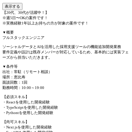
表示する
【20代、30代が活躍中！】
※週5日〜OKの案件です！
※実務経験1年以上お持ちの方が対象の案件です！
▼概要
フルスタックエンジニア
ソーシャルデータとAIを活用した採用支援ツールの機能追加開発業務
要件定義や設計は既存メンバーが対応しているため、基本的には実装フェ
ーズから担当いただきます。
▼条件等
出社：常駐（リモート相談）
場所：恵比寿
面談回数：1回
勤務時間：10:00～19:00
【必須スキル】
・Reactを使用した開発経験
・TypeScriptを使用した開発経験
・Pythontを使用した開発経験
【尚可スキル】
・Next.jsを使用した開発経験