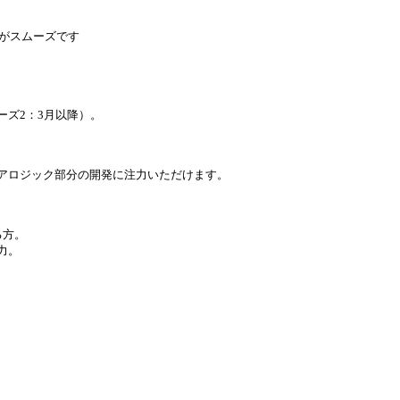
た方がスムーズです
。
ーズ2：3月以降）。
コアロジック部分の開発に注力いただけます。
る方。
力。