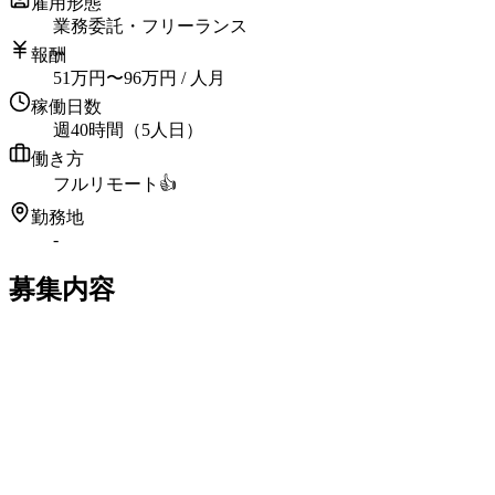
雇用形態
業務委託・フリーランス
報酬
51
万円
〜
96
万円
/ 人月
稼働日数
週40時間（5人日）
働き方
フルリモート
👍
勤務地
-
募集内容