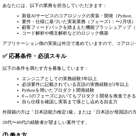
あなたには、以下の業務を担当していただきます：
新規AIサービスのコアロジックの実装・開発（Python、La
要件・仕様に基づいた実装業務（フェーズ1：〜2月頃）
顧客フィードバックを踏まえた機能ブラッシュアップ（
コード解析や構文解析などのロジック構築
アプリケーション側の実装は外注で進めていますので、コアロジ
✅ 応募条件・必須スキル
以下の条件を満たす方を募集しています：
エンジニアとしての実務経験3年以上
必須要件に記載されている言語の実務経験が2年以上
Pythonを用いたプロダクト開発経験
0→1のフェーズにおいてもプロダクト開発を推進でき
自ら仕様を確認し実装まで落とし込める自走力
外国籍の方は「日本語能力検定1級」または「日本語が母国語の
20代〜40代の経験者が望ましい案件です。
🕐 働き方