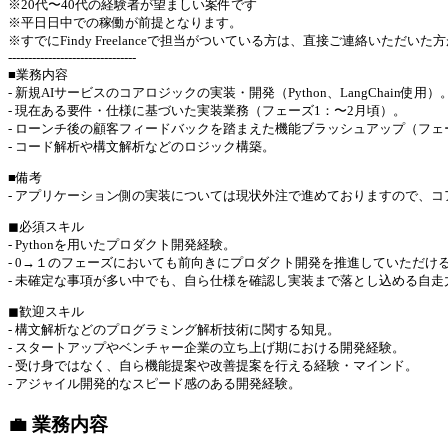
※20代〜40代の経験者が望ましい案件です
※平日日中での稼働が前提となります。
※すでにFindy Freelanceで担当がついている方は、直接ご連絡いただい
--------------------------------
■業務内容
- 新規AIサービスのコアロジックの実装・開発（Python、LangChain使用）
- 現在ある要件・仕様に基づいた実装業務（フェーズ1：〜2月頃）。
- ローンチ後の顧客フィードバックを踏まえた機能ブラッシュアップ（フェ
- コード解析や構文解析などのロジック構築。
■備考
- アプリケーション側の実装については現状外注で進めておりますので、
◼︎必須スキル
- Pythonを用いたプロダクト開発経験。
- 0→１のフェーズにおいても前向きにプロダクト開発を推進していただけ
- 未確定な事項が多い中でも、自ら仕様を確認し実装まで落とし込める自走
◼︎歓迎スキル
- 構文解析などのプログラミング解析技術に関する知見。
- スタートアップやベンチャー企業の立ち上げ期における開発経験。
- 受け身ではなく、自ら機能提案や改善提案を行える経験・マインド。
- アジャイル開発的なスピード感のある開発経験。
💼 業務内容