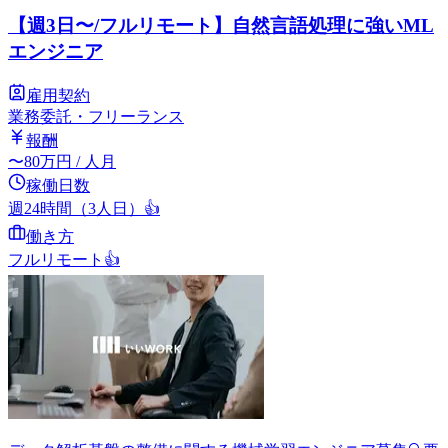
【週3日〜/フルリモート】自然言語処理に強いML
エンジニア
雇用契約
業務委託・フリーランス
報酬
〜
80
万円
/ 人月
稼働日数
週24時間（3人日）
👍
働き方
フルリモート
👍