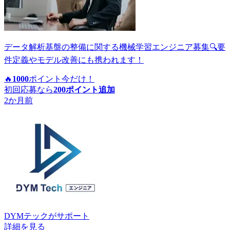
データ解析基盤の整備に関する機械学習エンジニア募集🔍要
件定義やモデル改善にも携われます！
🔥
1000
ポイント
今だけ！
初回応募なら
200
ポイント追加
2か月前
DYMテック
がサポート
詳細を見る