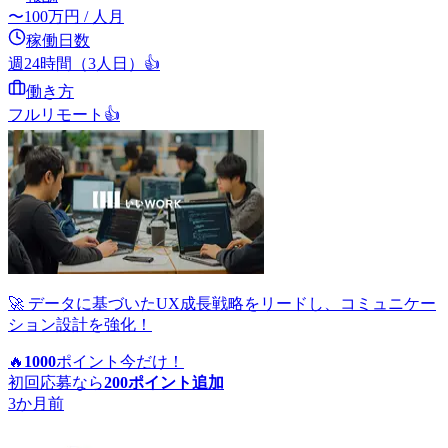
〜
100
万円
/ 人月
稼働日数
週24時間（3人日）
👍
働き方
フルリモート
👍
🚀 データに基づいたUX成長戦略をリードし、コミュニケー
ション設計を強化！
🔥
1000
ポイント
今だけ！
初回応募なら
200
ポイント追加
3か月前