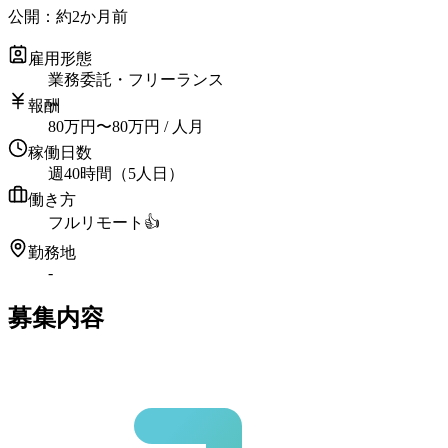
公開：
約2か月前
雇用形態
業務委託・フリーランス
報酬
80
万円
〜
80
万円
/ 人月
稼働日数
週40時間（5人日）
働き方
フルリモート
👍
勤務地
-
募集内容