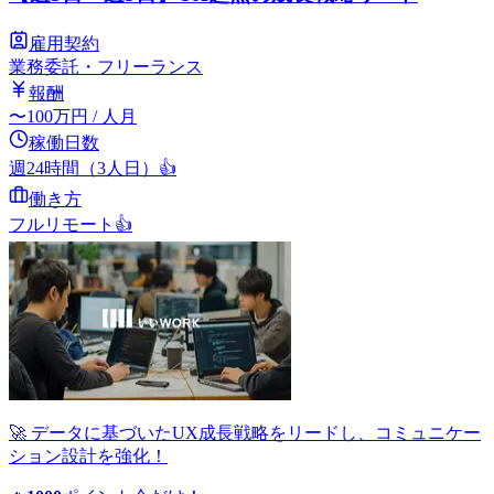
雇用契約
業務委託・フリーランス
報酬
〜
100
万円
/ 人月
稼働日数
週24時間（3人日）
👍
働き方
フルリモート
👍
🚀 データに基づいたUX成長戦略をリードし、コミュニケー
ション設計を強化！