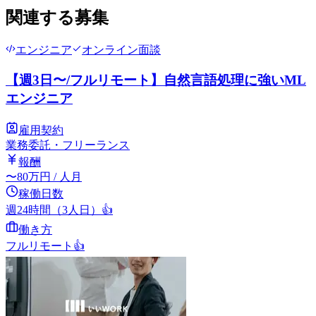
関連する募集
エンジニア
オンライン面談
【週3日〜/フルリモート】自然言語処理に強いML
エンジニア
雇用契約
業務委託・フリーランス
報酬
〜
80
万円
/ 人月
稼働日数
週24時間（3人日）
👍
働き方
フルリモート
👍