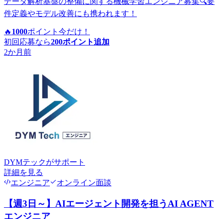
データ解析基盤の整備に関する機械学習エンジニア募集🔍要
件定義やモデル改善にも携われます！
🔥
1000
ポイント
今だけ！
初回応募なら
200
ポイント追加
2か月前
DYMテック
がサポート
詳細を見る
エンジニア
オンライン面談
【週3日～】AIエージェント開発を担うAI AGENT
エンジニア