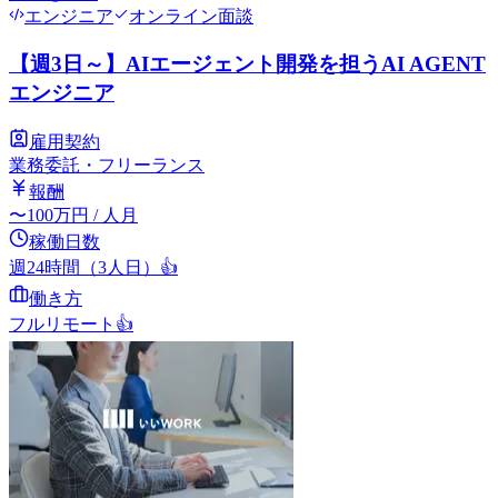
エンジニア
オンライン面談
【週3日～】AIエージェント開発を担うAI AGENT
エンジニア
雇用契約
業務委託・フリーランス
報酬
〜
100
万円
/ 人月
稼働日数
週24時間（3人日）
👍
働き方
フルリモート
👍