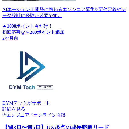
AIエージェント開発に携わるエンジニア募集✨要件定義やデ
ータ設計に経験が必要です。
🔥
1000
ポイント
今だけ！
初回応募なら
200
ポイント追加
2か月前
DYMテック
がサポート
詳細を見る
エンジニア
オンライン面談
【週3日〜週5日】UX起点の成長戦略リード