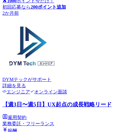
🔥
1000
ポイント
今だけ！
初回応募なら
200
ポイント追加
2か月前
DYMテック
がサポート
詳細を見る
エンジニア
オンライン面談
【週3日〜週5日】UX起点の成長戦略リード
雇用契約
業務委託・フリーランス
報酬