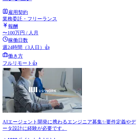
雇用契約
業務委託・フリーランス
報酬
〜
100
万円
/ 人月
稼働日数
週24時間（3人日）
👍
働き方
フルリモート
👍
AIエージェント開発に携わるエンジニア募集✨要件定義やデ
ータ設計に経験が必要です。