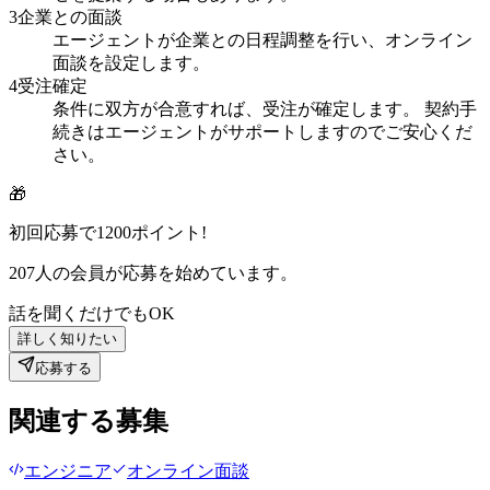
3
企業との面談
エージェントが企業との日程調整を行い、オンライン
面談を設定します。
4
受注確定
条件に双方が合意すれば、受注が確定します。 契約手
続きはエージェントがサポートしますのでご安心くだ
さい。
🎁
初回応募で
1200
ポイント!
207
人の会員が応募を始めています。
話を聞くだけでもOK
詳しく知りたい
応募する
関連する募集
エンジニア
オンライン面談