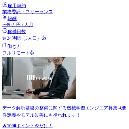
雇用契約
業務委託・フリーランス
報酬
〜
80
万円
/ 人月
稼働日数
週24時間（3人日）
👍
働き方
フルリモート
👍
データ解析基盤の整備に関する機械学習エンジニア募集🔍要
件定義やモデル改善にも携われます！
🔥
1000
ポイント
今だけ！