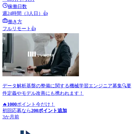
稼働日数
週24時間（3人日）
👍
働き方
フルリモート
👍
データ解析基盤の整備に関する機械学習エンジニア募集🔍要
件定義やモデル改善にも携われます！
🔥
1000
ポイント
今だけ！
初回応募なら
200
ポイント追加
3か月前