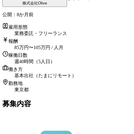
株式会社Olive
公開：
8か月前
雇用形態
業務委託・フリーランス
報酬
85
万円
〜
105
万円
/ 人月
稼働日数
週40時間（5人日）
働き方
基本出社（たまにリモート）
勤務地
東京都
募集内容