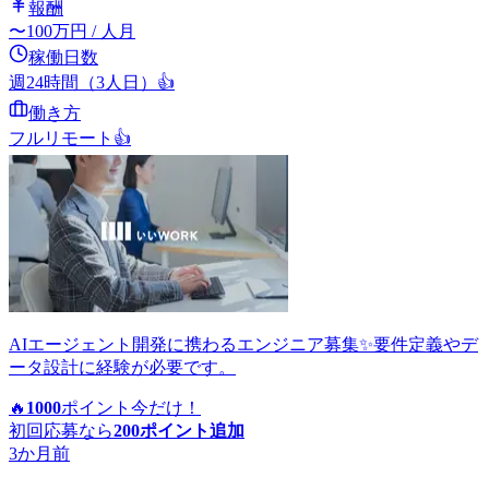
報酬
〜
100
万円
/ 人月
稼働日数
週24時間（3人日）
👍
働き方
フルリモート
👍
AIエージェント開発に携わるエンジニア募集✨要件定義やデ
ータ設計に経験が必要です。
🔥
1000
ポイント
今だけ！
初回応募なら
200
ポイント追加
3か月前