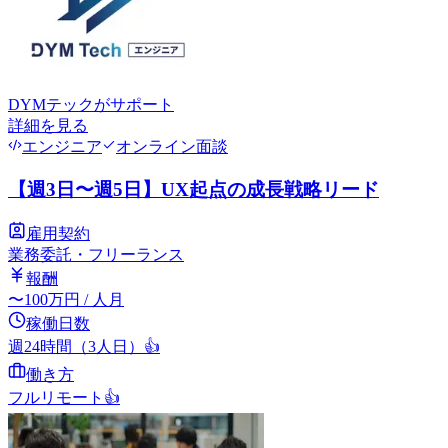
DYMテック
がサポート
詳細を見る
エンジニア
オンライン面談
【週3日〜週5日】UX起点の成長戦略リード
雇用契約
業務委託・フリーランス
報酬
〜
100
万円
/ 人月
稼働日数
週24時間（3人日）
👍
働き方
フルリモート
👍