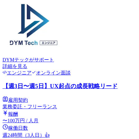
DYMテック
がサポート
詳細を見る
エンジニア
オンライン面談
【週3日〜週5日】UX起点の成長戦略リード
雇用契約
業務委託・フリーランス
報酬
〜
100
万円
/ 人月
稼働日数
週24時間（3人日）
👍