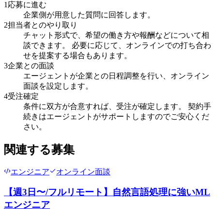
1
応募に進む
企業側が用意した質問に回答します。
2
担当者とのやり取り
チャット形式で、希望の働き方や報酬などについて相
談できます。 必要に応じて、オンラインでの打ち合わ
せを提案する場合もあります。
3
企業との面談
エージェントが企業との日程調整を行い、オンライン
面談を設定します。
4
受注確定
条件に双方が合意すれば、受注が確定します。 契約手
続きはエージェントがサポートしますのでご安心くだ
さい。
関連する募集
エンジニア
オンライン面談
【週3日〜/フルリモート】自然言語処理に強いML
エンジニア