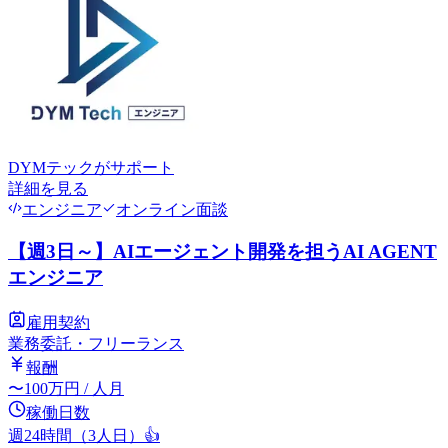
DYMテック
がサポート
詳細を見る
エンジニア
オンライン面談
【週3日～】AIエージェント開発を担うAI AGENT
エンジニア
雇用契約
業務委託・フリーランス
報酬
〜
100
万円
/ 人月
稼働日数
週24時間（3人日）
👍