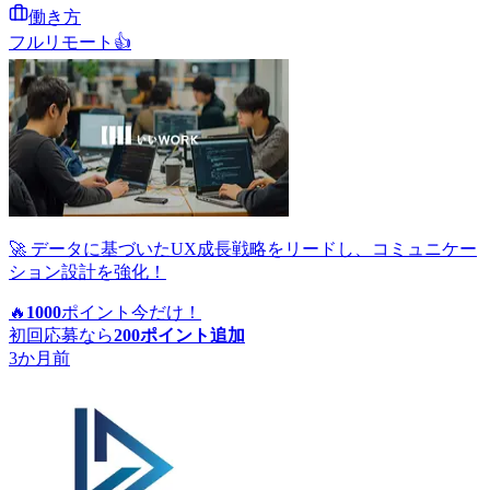
働き方
フルリモート
👍
🚀 データに基づいたUX成長戦略をリードし、コミュニケー
ション設計を強化！
🔥
1000
ポイント
今だけ！
初回応募なら
200
ポイント追加
3か月前