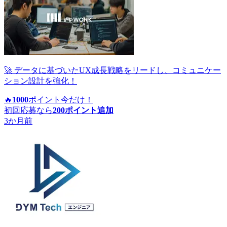
🚀 データに基づいたUX成長戦略をリードし、コミュニケー
ション設計を強化！
🔥
1000
ポイント
今だけ！
初回応募なら
200
ポイント追加
3か月前