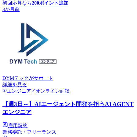
初回応募なら
200
ポイント追加
3か月前
DYMテック
がサポート
詳細を見る
エンジニア
オンライン面談
【週3日～】AIエージェント開発を担うAI AGENT
エンジニア
雇用契約
業務委託・フリーランス