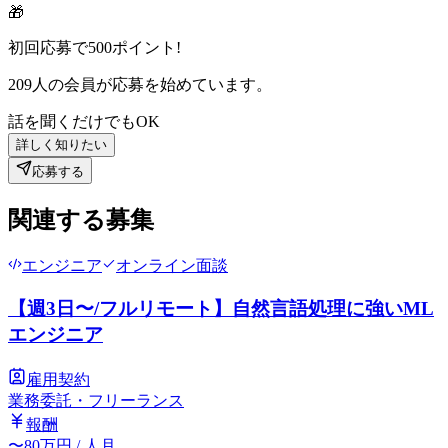
🎁
初回応募で
500
ポイント!
209
人の会員が応募を始めています。
話を聞くだけでもOK
詳しく知りたい
応募する
関連する募集
エンジニア
オンライン面談
【週3日〜/フルリモート】自然言語処理に強いML
エンジニア
雇用契約
業務委託・フリーランス
報酬
〜
80
万円
/ 人月