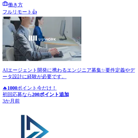
働き方
フルリモート
👍
AIエージェント開発に携わるエンジニア募集✨要件定義やデ
ータ設計に経験が必要です。
🔥
1000
ポイント
今だけ！
初回応募なら
200
ポイント追加
3か月前