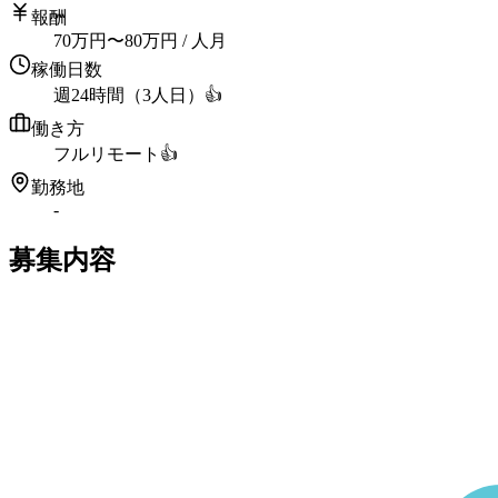
報酬
70
万円
〜
80
万円
/ 人月
稼働日数
週24時間（3人日）
👍
働き方
フルリモート
👍
勤務地
-
募集内容