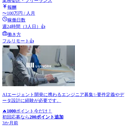
業務委託・フリーランス
報酬
〜
100
万円
/ 人月
稼働日数
週24時間（3人日）
👍
働き方
フルリモート
👍
AIエージェント開発に携わるエンジニア募集✨要件定義やデ
ータ設計に経験が必要です。
🔥
1000
ポイント
今だけ！
初回応募なら
200
ポイント追加
3か月前