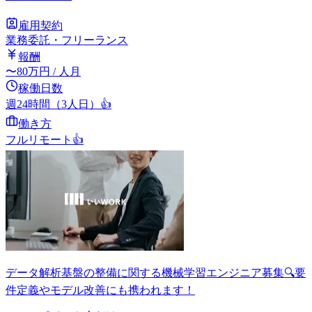
雇用契約
業務委託・フリーランス
報酬
〜
80
万円
/ 人月
稼働日数
週24時間（3人日）
👍
働き方
フルリモート
👍
データ解析基盤の整備に関する機械学習エンジニア募集🔍要
件定義やモデル改善にも携われます！