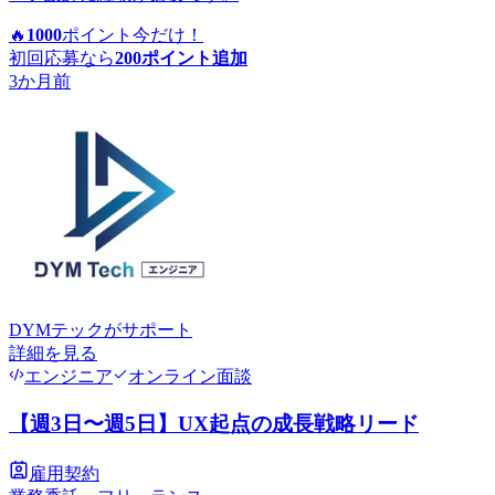
🔥
1000
ポイント
今だけ！
初回応募なら
200
ポイント追加
3か月前
DYMテック
がサポート
詳細を見る
エンジニア
オンライン面談
【週3日〜週5日】UX起点の成長戦略リード
雇用契約