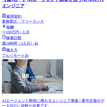
エンジニア
雇用契約
業務委託・フリーランス
報酬
〜
100
万円
/ 人月
稼働日数
週24時間（3人日）
👍
働き方
フルリモート
👍
AIエージェント開発に携わるエンジニア募集✨要件定義やデ
ータ設計に経験が必要です。