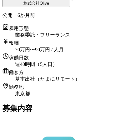
株式会社Olive
公開：
6か月前
雇用形態
業務委託・フリーランス
報酬
70
万円
〜
90
万円
/ 人月
稼働日数
週40時間（5人日）
働き方
基本出社（たまにリモート）
勤務地
東京都
募集内容