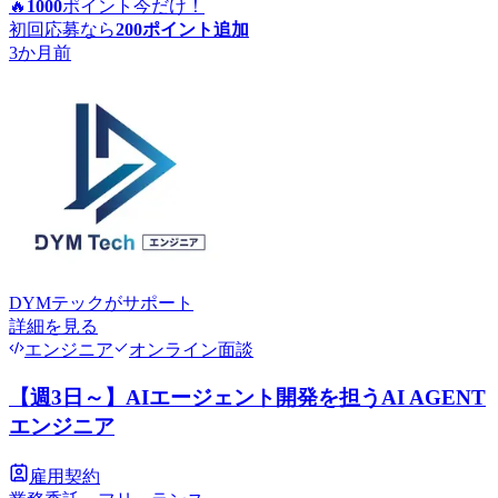
🔥
1000
ポイント
今だけ！
初回応募なら
200
ポイント追加
3か月前
DYMテック
がサポート
詳細を見る
エンジニア
オンライン面談
【週3日～】AIエージェント開発を担うAI AGENT
エンジニア
雇用契約