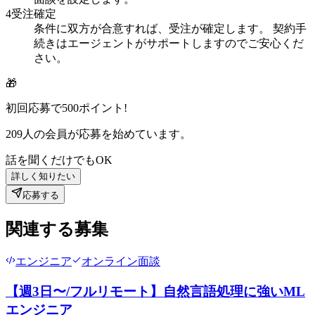
4
受注確定
条件に双方が合意すれば、受注が確定します。 契約手
続きはエージェントがサポートしますのでご安心くだ
さい。
🎁
初回応募で
500
ポイント!
209
人の会員が応募を始めています。
話を聞くだけでもOK
詳しく知りたい
応募する
関連する募集
エンジニア
オンライン面談
【週3日〜/フルリモート】自然言語処理に強いML
エンジニア