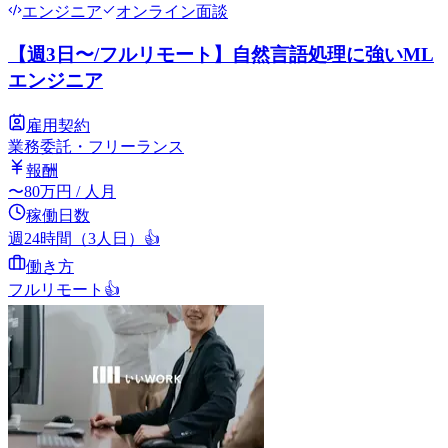
エンジニア
オンライン面談
【週3日〜/フルリモート】自然言語処理に強いML
エンジニア
雇用契約
業務委託・フリーランス
報酬
〜
80
万円
/ 人月
稼働日数
週24時間（3人日）
👍
働き方
フルリモート
👍