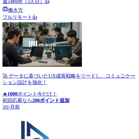
週24時間（3人日）
👍
働き方
フルリモート
👍
🚀 データに基づいたUX成長戦略をリードし、コミュニケー
ション設計を強化！
🔥
1000
ポイント
今だけ！
初回応募なら
200
ポイント追加
3か月前