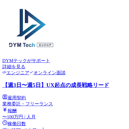
DYMテック
がサポート
詳細を見る
エンジニア
オンライン面談
【週3日〜週5日】UX起点の成長戦略リード
雇用契約
業務委託・フリーランス
報酬
〜
100
万円
/ 人月
稼働日数