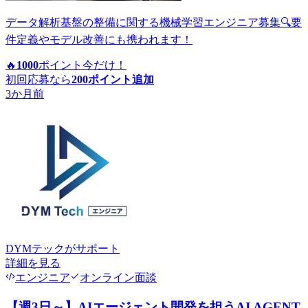
データ解析基盤の整備に関する機械学習エンジニア募集🔍要
件定義やモデル改善にも携われます！
🔥
1000
ポイント
今だけ！
初回応募なら
200
ポイント追加
3か月前
DYMテック
がサポート
詳細を見る
エンジニア
オンライン面談
【週3日～】AIエージェント開発を担うAI AGENT