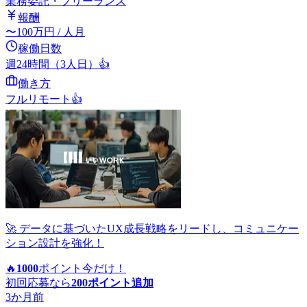
業務委託・フリーランス
報酬
〜
100
万円
/ 人月
稼働日数
週24時間（3人日）
👍
働き方
フルリモート
👍
🚀 データに基づいたUX成長戦略をリードし、コミュニケー
ション設計を強化！
🔥
1000
ポイント
今だけ！
初回応募なら
200
ポイント追加
3か月前