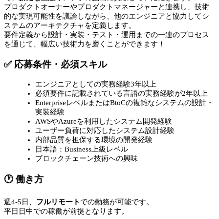
プロダクトオーナーやプロダクトマネージャーと連携し、技術
的な実現可能性を議論しながら、他のエンジニアと協力してシ
ステムのアーキテクチャを定義します。
要件定義から設計・実装・テスト・運用までの一連のプロセス
を通じて、幅広い技術力を磨くことができます！
✅ 応募条件・必須スキル
エンジニアとしての実務経験3年以上
必須要件に記載されている言語の実務経験が2年以上
EnterpriseレベルまたはBtoCの複雑なシステムの設計・
実装経験
AWSやAzureを利用したシステム開発経験
ユーザー負荷に対応したシステム設計経験
内部品質を担保する環境の開発経験
日本語：Business上級レベル
ブロックチェーン技術への興味
🕐 働き方
週4-5日、
フルリモート
での勤務が可能です。
平日日中での稼働が前提となります。