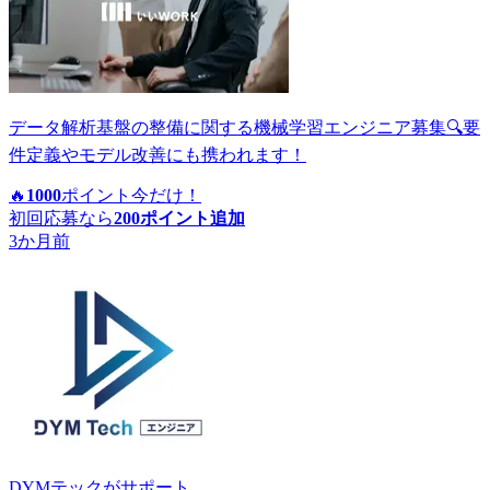
データ解析基盤の整備に関する機械学習エンジニア募集🔍要
件定義やモデル改善にも携われます！
🔥
1000
ポイント
今だけ！
初回応募なら
200
ポイント追加
3か月前
DYMテック
がサポート