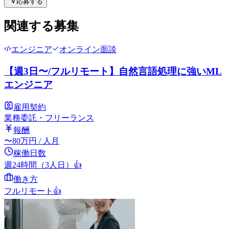
応募する
関連する募集
エンジニア
オンライン面談
【週3日〜/フルリモート】自然言語処理に強いML
エンジニア
雇用契約
業務委託・フリーランス
報酬
〜
80
万円
/ 人月
稼働日数
週24時間（3人日）
👍
働き方
フルリモート
👍