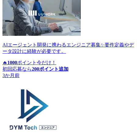
AIエージェント開発に携わるエンジニア募集✨要件定義やデ
ータ設計に経験が必要です。
🔥
1000
ポイント
今だけ！
初回応募なら
200
ポイント追加
3か月前