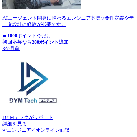
AIエージェント開発に携わるエンジニア募集✨要件定義やデ
ータ設計に経験が必要です。
🔥
1000
ポイント
今だけ！
初回応募なら
200
ポイント追加
3か月前
DYMテック
がサポート
詳細を見る
エンジニア
オンライン面談