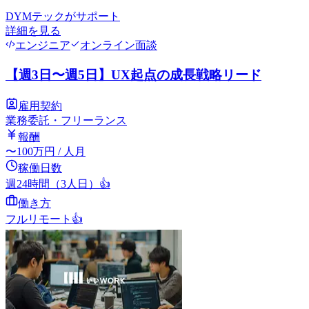
DYMテック
がサポート
詳細を見る
エンジニア
オンライン面談
【週3日〜週5日】UX起点の成長戦略リード
雇用契約
業務委託・フリーランス
報酬
〜
100
万円
/ 人月
稼働日数
週24時間（3人日）
👍
働き方
フルリモート
👍