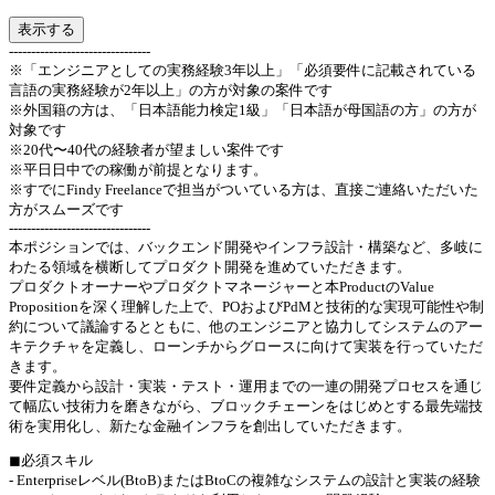
表示する
--------------------------------
※「エンジニアとしての実務経験3年以上」「必須要件に記載されている
言語の実務経験が2年以上」の方が対象の案件です
※外国籍の方は、「日本語能力検定1級」「日本語が母国語の方」の方が
対象です
※20代〜40代の経験者が望ましい案件です
※平日日中での稼働が前提となります。
※すでにFindy Freelanceで担当がついている方は、直接ご連絡いただいた
方がスムーズです
--------------------------------
本ポジションでは、バックエンド開発やインフラ設計・構築など、多岐に
わたる領域を横断してプロダクト開発を進めていただきます。
プロダクトオーナーやプロダクトマネージャーと本ProductのValue
Propositionを深く理解した上で、POおよびPdMと技術的な実現可能性や制
約について議論するとともに、他のエンジニアと協力してシステムのアー
キテクチャを定義し、ローンチからグロースに向けて実装を行っていただ
きます。
要件定義から設計・実装・テスト・運用までの一連の開発プロセスを通じ
て幅広い技術力を磨きながら、ブロックチェーンをはじめとする最先端技
術を実用化し、新たな金融インフラを創出していただきます。
◼︎必須スキル
- Enterpriseレベル(BtoB)またはBtoCの複雑なシステムの設計と実装の経験