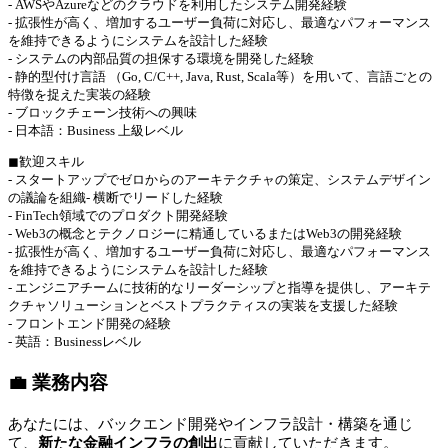
- AWSやAzureなどのクラウドを利用したシステム開発経験
- 拡張性が高く、増加するユーザー負荷に対応し、最適なパフォーマンス
を維持できるようにシステムを設計した経験
- システムの内部品質の担保する環境を開発した経験
- 静的型付け言語 （Go, C/C++, Java, Rust, Scala等）を用いて、言語ごとの
特徴を捉えた実装の経験
- ブロックチェーン技術への興味
- 日本語：Business 上級レベル
◼︎歓迎スキル
- スタートアップでゼロからのアーキテクチャの策定、システムデザイン
の議論を組織- 横断でリードした経験
- FinTech領域でのプロダクト開発経験
- Web3の概念とテクノロジーに精通しているまたはWeb3の開発経験
- 拡張性が高く、増加するユーザー負荷に対応し、最適なパフォーマンス
を維持できるようにシステムを設計した経験
- エンジニアチームに技術的なリーダーシップと指導を提供し、アーキテ
クチャソリューションとベストプラクティスの実装を支援した経験
- フロントエンド開発の経験
- 英語：Businessレベル
💼 業務内容
あなたには、バックエンド開発やインフラ設計・構築を通じ
て、
新たな金融インフラの創出
に貢献していただきます。