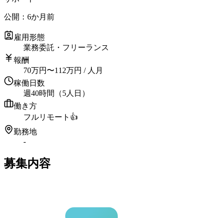
公開：
6か月前
雇用形態
業務委託・フリーランス
報酬
70
万円
〜
112
万円
/ 人月
稼働日数
週40時間（5人日）
働き方
フルリモート
👍
勤務地
-
募集内容