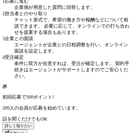
1
応募に進む
企業側が用意した質問に回答します。
2
担当者とのやり取り
チャット形式で、希望の働き方や報酬などについて相
談できます。 必要に応じて、オンラインでの打ち合わ
せを提案する場合もあります。
3
企業との面談
エージェントが企業との日程調整を行い、オンライン
面談を設定します。
4
受注確定
条件に双方が合意すれば、受注が確定します。 契約手
続きはエージェントがサポートしますのでご安心くだ
さい。
🎁
初回応募で
500
ポイント!
209
人の会員が応募を始めています。
話を聞くだけでもOK
詳しく知りたい