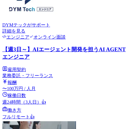
DYMテック
がサポート
詳細を見る
エンジニア
オンライン面談
【週3日～】AIエージェント開発を担うAI AGENT
エンジニア
雇用契約
業務委託・フリーランス
報酬
〜
100
万円
/ 人月
稼働日数
週24時間（3人日）
👍
働き方
フルリモート
👍