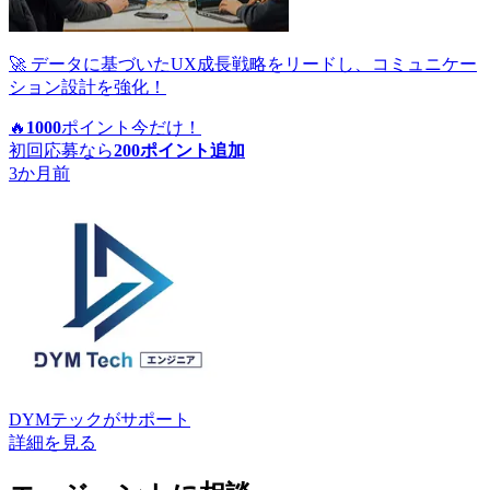
🚀 データに基づいたUX成長戦略をリードし、コミュニケー
ション設計を強化！
🔥
1000
ポイント
今だけ！
初回応募なら
200
ポイント追加
3か月前
DYMテック
がサポート
詳細を見る