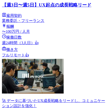
【週3日〜週5日】UX起点の成長戦略リード
雇用契約
業務委託・フリーランス
報酬
〜
100
万円
/ 人月
稼働日数
週24時間（3人日）
👍
働き方
フルリモート
👍
🚀 データに基づいたUX成長戦略をリードし、コミュニケー
ション設計を強化！