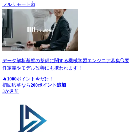
フルリモート
👍
データ解析基盤の整備に関する機械学習エンジニア募集🔍要
件定義やモデル改善にも携われます！
🔥
1000
ポイント
今だけ！
初回応募なら
200
ポイント追加
3か月前