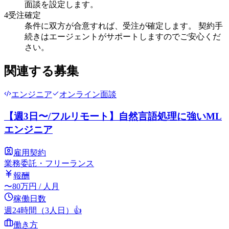
面談を設定します。
4
受注確定
条件に双方が合意すれば、受注が確定します。 契約手
続きはエージェントがサポートしますのでご安心くだ
さい。
関連する募集
エンジニア
オンライン面談
【週3日〜/フルリモート】自然言語処理に強いML
エンジニア
雇用契約
業務委託・フリーランス
報酬
〜
80
万円
/ 人月
稼働日数
週24時間（3人日）
👍
働き方