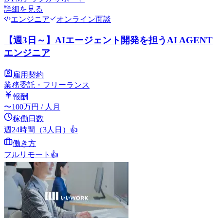
詳細を見る
エンジニア
オンライン面談
【週3日～】AIエージェント開発を担うAI AGENT
エンジニア
雇用契約
業務委託・フリーランス
報酬
〜
100
万円
/ 人月
稼働日数
週24時間（3人日）
👍
働き方
フルリモート
👍