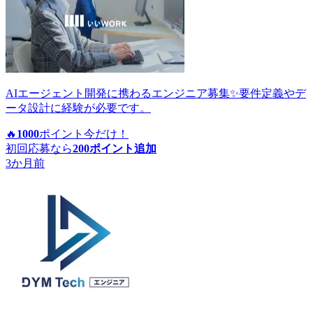
AIエージェント開発に携わるエンジニア募集✨要件定義やデ
ータ設計に経験が必要です。
🔥
1000
ポイント
今だけ！
初回応募なら
200
ポイント追加
3か月前