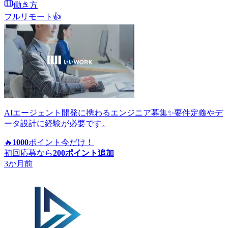
働き方
フルリモート
👍
AIエージェント開発に携わるエンジニア募集✨要件定義やデ
ータ設計に経験が必要です。
🔥
1000
ポイント
今だけ！
初回応募なら
200
ポイント追加
3か月前