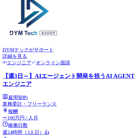
DYMテック
がサポート
詳細を見る
エンジニア
オンライン面談
【週3日～】AIエージェント開発を担うAI AGENT
エンジニア
雇用契約
業務委託・フリーランス
報酬
〜
100
万円
/ 人月
稼働日数
週24時間（3人日）
👍