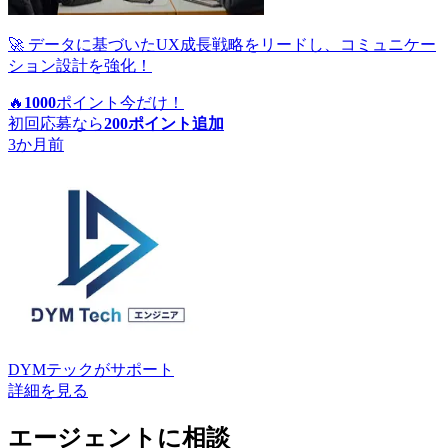
🚀 データに基づいたUX成長戦略をリードし、コミュニケー
ション設計を強化！
🔥
1000
ポイント
今だけ！
初回応募なら
200
ポイント追加
3か月前
DYMテック
がサポート
詳細を見る
エージェントに相談