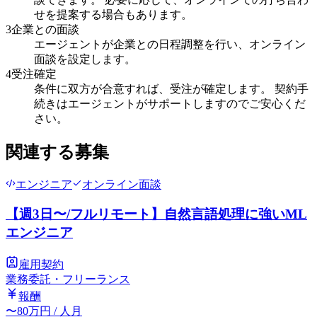
せを提案する場合もあります。
3
企業との面談
エージェントが企業との日程調整を行い、オンライン
面談を設定します。
4
受注確定
条件に双方が合意すれば、受注が確定します。 契約手
続きはエージェントがサポートしますのでご安心くだ
さい。
関連する募集
エンジニア
オンライン面談
【週3日〜/フルリモート】自然言語処理に強いML
エンジニア
雇用契約
業務委託・フリーランス
報酬
〜
80
万円
/ 人月