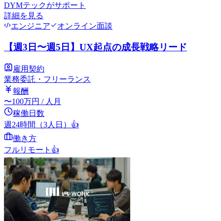
DYMテック
がサポート
詳細を見る
エンジニア
オンライン面談
【週3日〜週5日】UX起点の成長戦略リード
雇用契約
業務委託・フリーランス
報酬
〜
100
万円
/ 人月
稼働日数
週24時間（3人日）
👍
働き方
フルリモート
👍