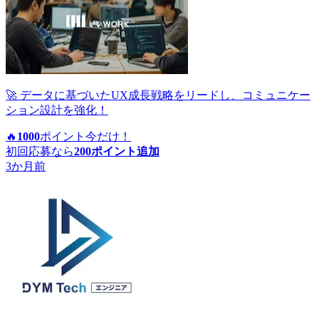
🚀 データに基づいたUX成長戦略をリードし、コミュニケー
ション設計を強化！
🔥
1000
ポイント
今だけ！
初回応募なら
200
ポイント追加
3か月前