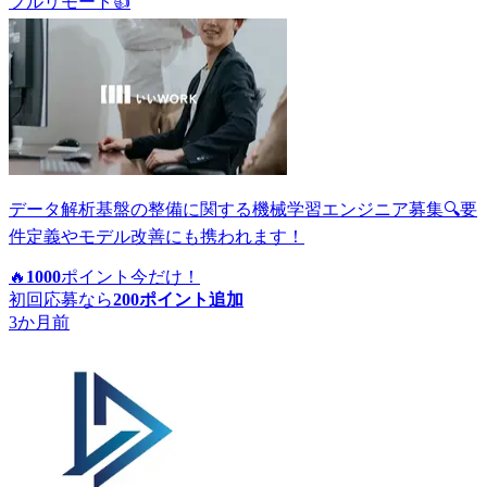
フルリモート
👍
データ解析基盤の整備に関する機械学習エンジニア募集🔍要
件定義やモデル改善にも携われます！
🔥
1000
ポイント
今だけ！
初回応募なら
200
ポイント追加
3か月前