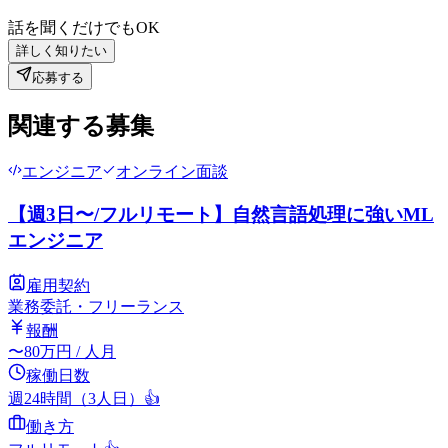
話を聞くだけでもOK
詳しく知りたい
応募する
関連する募集
エンジニア
オンライン面談
【週3日〜/フルリモート】自然言語処理に強いML
エンジニア
雇用契約
業務委託・フリーランス
報酬
〜
80
万円
/ 人月
稼働日数
週24時間（3人日）
👍
働き方