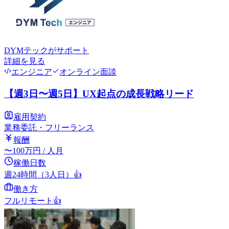
DYMテック
がサポート
詳細を見る
エンジニア
オンライン面談
【週3日〜週5日】UX起点の成長戦略リード
雇用契約
業務委託・フリーランス
報酬
〜
100
万円
/ 人月
稼働日数
週24時間（3人日）
👍
働き方
フルリモート
👍