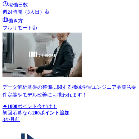
稼働日数
週24時間（3人日）
👍
働き方
フルリモート
👍
データ解析基盤の整備に関する機械学習エンジニア募集🔍要
件定義やモデル改善にも携われます！
🔥
1000
ポイント
今だけ！
初回応募なら
200
ポイント追加
3か月前