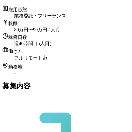
雇用形態
業務委託・フリーランス
報酬
80
万円
〜
90
万円
/ 人月
稼働日数
週40時間（5人日）
働き方
フルリモート
👍
勤務地
-
募集内容