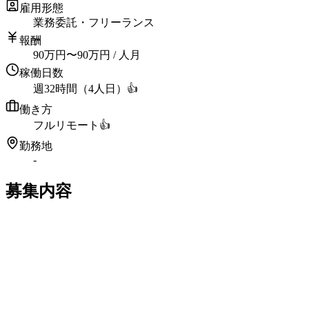
雇用形態
業務委託・フリーランス
報酬
90
万円
〜
90
万円
/ 人月
稼働日数
週32時間（4人日）
👍
働き方
フルリモート
👍
勤務地
-
募集内容