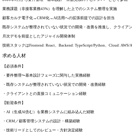
業務課題（非接客業務43%）を理解した上でのシステム整理を実施
顧客カルテ電子化→CRM化→AI活用への拡張前提での設計を担当
既存システムが整理されていない状況での開発・改善を推進し、クライア
月次デモを前提としたアジャイル開発体制
技術スタックはFrontend: React、Backend: TypeScript/Python、Cloud: AWS/A
求める人材
【必須条件】
・要件整理〜基本設計フェーズに関与した実務経験
・既存システムが整理されていない状況での開発・改善経験
・クライアントとの直接コミュニケーション経験
【歓迎条件】
・AI（生成AI含む）を業務システムに組み込んだ経験
・CRM／顧客管理システムの設計・構築経験
・技術リードとしてのレビュー・方針決定経験