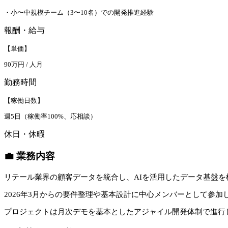
・小〜中規模チーム（3〜10名）での開発推進経験
報酬・給与
【単価】
90万円 / 人月
勤務時間
【稼働日数】
週5日（稼働率100%、応相談）
休日・休暇
💼 業務内容
リテール業界の顧客データを統合し、AIを活用したデータ基盤
2026年3月からの要件整理や基本設計に中心メンバーとして参
プロジェクトは月次デモを基本としたアジャイル開発体制で進行