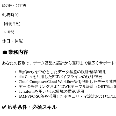
80万円～96万円
勤務時間
【稼働日数】
160時間
休日・休暇
💼 業務内容
あなたの役割は、データ基盤の設計から運用まで幅広くサポート
BigQueryを中心としたデータ基盤の設計/構築/運用
dbt Coreを活用したELTパイプラインの設計/開発
Cloud Composer/Cloud Workflow等を利用したデー
データモデリングおよびDWHテーブル設計（OBT/Star Sc
Terraformを用いたIaC環境の構築/運用
IAM/VPC-SC等を活用したセキュリティ設計およびCI/
✅ 応募条件・必須スキル