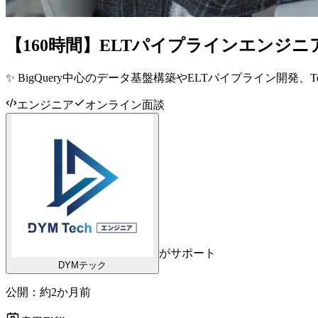
【160時間】ELTパイプラインエンジニ
✨ BigQuery中心のデータ基盤構築やELTパイプライン開発、
エンジニア
オンライン面談
がサポート
DYMテック
公開：
約2か月前