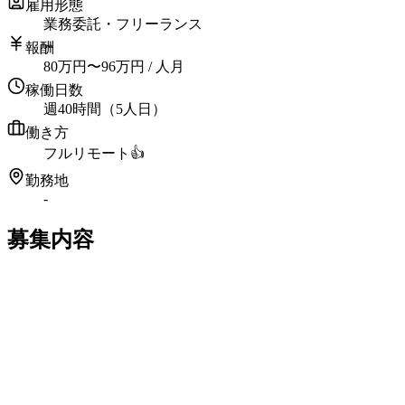
雇用形態
業務委託・フリーランス
報酬
80
万円
〜
96
万円
/ 人月
稼働日数
週40時間（5人日）
働き方
フルリモート
👍
勤務地
-
募集内容