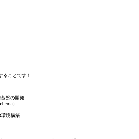
することです！
タ連携基盤の開発
hema）
CD環境構築