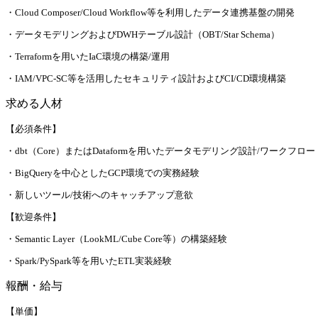
・Cloud Composer/Cloud Workflow等を利用したデータ連携基盤の開発
・データモデリングおよびDWHテーブル設計（OBT/Star Schema）
・Terraformを用いたIaC環境の構築/運用
・IAM/VPC-SC等を活用したセキュリティ設計およびCI/CD環境構築
求める人材
【必須条件】
・dbt（Core）またはDataformを用いたデータモデリング設計/ワークフ
・BigQueryを中心としたGCP環境での実務経験
・新しいツール/技術へのキャッチアップ意欲
【歓迎条件】
・Semantic Layer（LookML/Cube Core等）の構築経験
・Spark/PySpark等を用いたETL実装経験
報酬・給与
【単価】