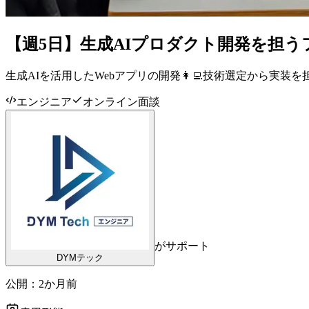
【週5日】生成AIプロダクト開発を担
生成AIを活用したWebアプリの開発👩‍💻技術選定から実装
エンジニア
オンライン面談
がサポート
DYMテック
公開：
2か月前