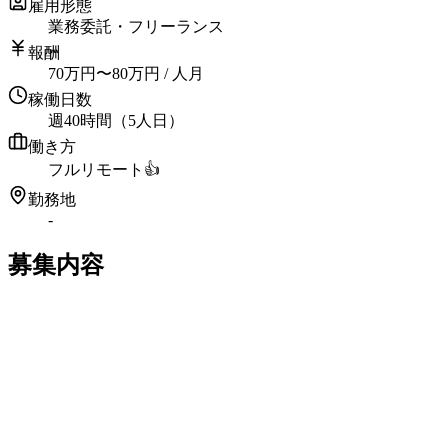
雇用形態
業務委託・フリーランス
報酬
70
万円
〜
80
万円
/ 人月
稼働日数
週40時間（5人日）
働き方
フルリモート
👍
勤務地
-
募集内容