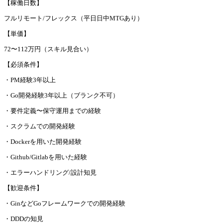
【稼働日数】
フルリモート/フレックス（平日日中MTGあり）
【単価】
72〜112万円（スキル見合い）
【必須条件】
・PM経験3年以上
・Go開発経験3年以上（ブランク不可）
・要件定義〜保守運用までの経験
・スクラムでの開発経験
・Dockerを用いた開発経験
・Github/Gitlabを用いた経験
・エラーハンドリング/設計知見
【歓迎条件】
・GinなどGoフレームワークでの開発経験
・DDDの知見