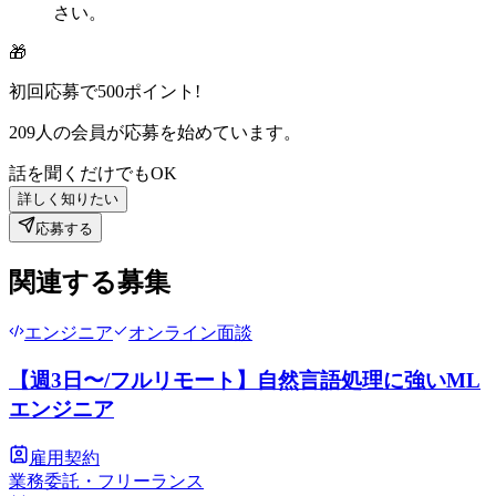
さい。
🎁
初回応募で
500
ポイント!
209
人の会員が応募を始めています。
話を聞くだけでもOK
詳しく知りたい
応募する
関連する募集
エンジニア
オンライン面談
【週3日〜/フルリモート】自然言語処理に強いML
エンジニア
雇用契約
業務委託・フリーランス