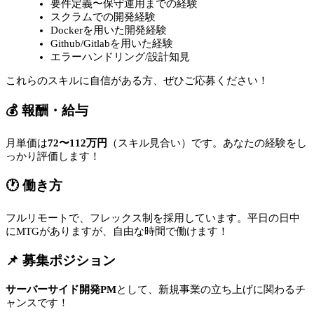
要件定義〜保守運用までの経験
スクラムでの開発経験
Dockerを用いた開発経験
Github/Gitlabを用いた経験
エラーハンドリング/設計知見
これらのスキルに自信がある方、ぜひご応募ください！
💰 報酬・給与
月単価は
72〜112万円
（スキル見合い）です。あなたの経験をし
っかり評価します！
🕐 働き方
フルリモートで、フレックス制を採用しています。平日の日中
にMTGがありますが、自由な時間で働けます！
📌 募集ポジション
サーバーサイド開発PM
として、新規事業の立ち上げに関わるチ
ャンスです！