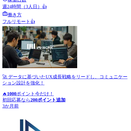
週24時間（3人日）
👍
働き方
フルリモート
👍
🚀 データに基づいたUX成長戦略をリードし、コミュニケー
ション設計を強化！
🔥
1000
ポイント
今だけ！
初回応募なら
200
ポイント追加
3か月前