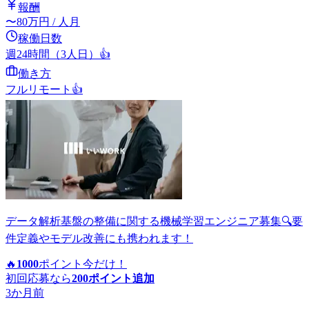
報酬
〜
80
万円
/ 人月
稼働日数
週24時間（3人日）
👍
働き方
フルリモート
👍
データ解析基盤の整備に関する機械学習エンジニア募集🔍要
件定義やモデル改善にも携われます！
🔥
1000
ポイント
今だけ！
初回応募なら
200
ポイント追加
3か月前