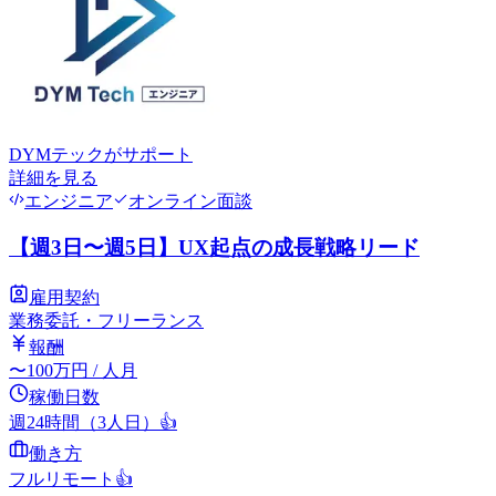
DYMテック
がサポート
詳細を見る
エンジニア
オンライン面談
【週3日〜週5日】UX起点の成長戦略リード
雇用契約
業務委託・フリーランス
報酬
〜
100
万円
/ 人月
稼働日数
週24時間（3人日）
👍
働き方
フルリモート
👍