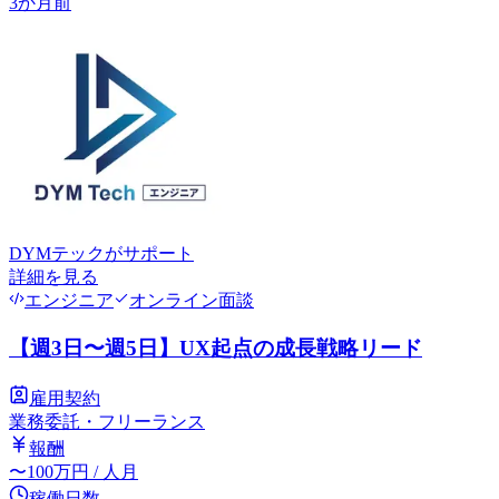
3か月前
DYMテック
がサポート
詳細を見る
エンジニア
オンライン面談
【週3日〜週5日】UX起点の成長戦略リード
雇用契約
業務委託・フリーランス
報酬
〜
100
万円
/ 人月
稼働日数