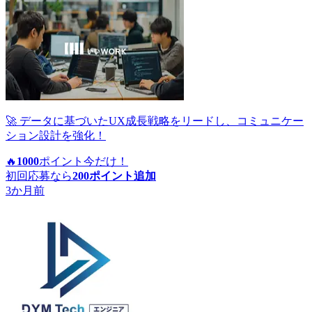
🚀 データに基づいたUX成長戦略をリードし、コミュニケー
ション設計を強化！
🔥
1000
ポイント
今だけ！
初回応募なら
200
ポイント追加
3か月前