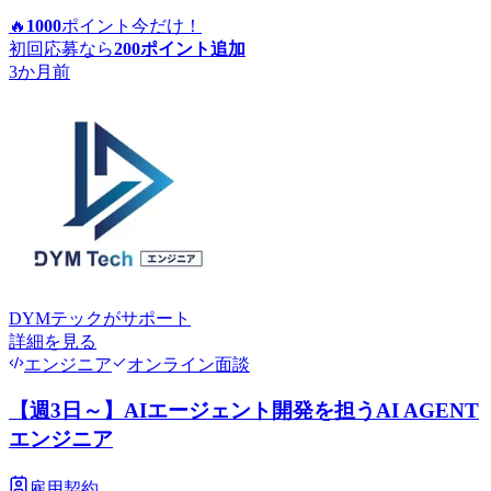
🔥
1000
ポイント
今だけ！
初回応募なら
200
ポイント追加
3か月前
DYMテック
がサポート
詳細を見る
エンジニア
オンライン面談
【週3日～】AIエージェント開発を担うAI AGENT
エンジニア
雇用契約