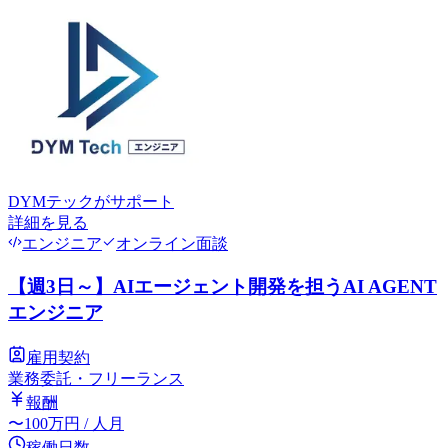
DYMテック
がサポート
詳細を見る
エンジニア
オンライン面談
【週3日～】AIエージェント開発を担うAI AGENT
エンジニア
雇用契約
業務委託・フリーランス
報酬
〜
100
万円
/ 人月
稼働日数