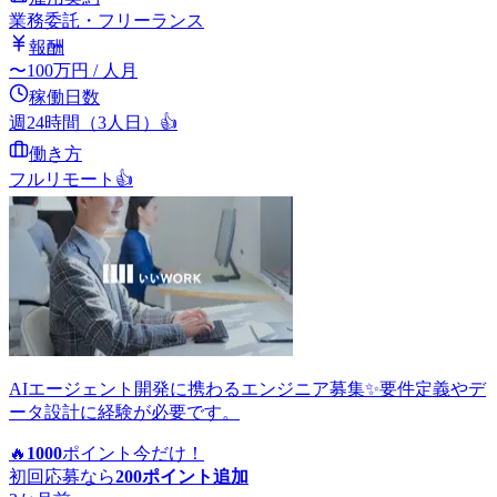
業務委託・フリーランス
報酬
〜
100
万円
/ 人月
稼働日数
週24時間（3人日）
👍
働き方
フルリモート
👍
AIエージェント開発に携わるエンジニア募集✨要件定義やデ
ータ設計に経験が必要です。
🔥
1000
ポイント
今だけ！
初回応募なら
200
ポイント追加