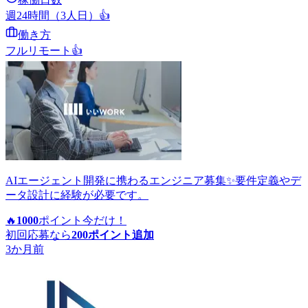
週24時間（3人日）
👍
働き方
フルリモート
👍
AIエージェント開発に携わるエンジニア募集✨要件定義やデ
ータ設計に経験が必要です。
🔥
1000
ポイント
今だけ！
初回応募なら
200
ポイント追加
3か月前