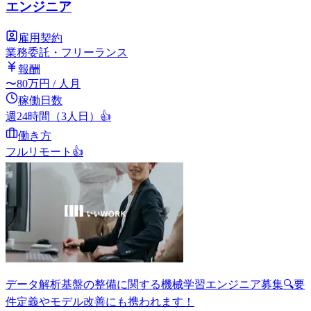
エンジニア
雇用契約
業務委託・フリーランス
報酬
〜
80
万円
/ 人月
稼働日数
週24時間（3人日）
👍
働き方
フルリモート
👍
データ解析基盤の整備に関する機械学習エンジニア募集🔍要
件定義やモデル改善にも携われます！