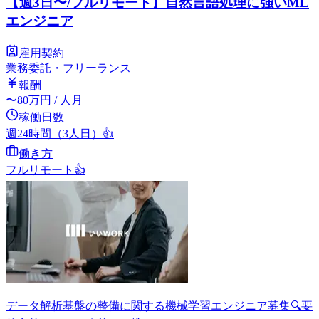
【週3日〜/フルリモート】自然言語処理に強いML
エンジニア
雇用契約
業務委託・フリーランス
報酬
〜
80
万円
/ 人月
稼働日数
週24時間（3人日）
👍
働き方
フルリモート
👍
データ解析基盤の整備に関する機械学習エンジニア募集🔍要