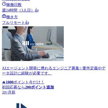
稼働日数
週24時間（3人日）
👍
働き方
フルリモート
👍
AIエージェント開発に携わるエンジニア募集✨要件定義やデ
ータ設計に経験が必要です。
🔥
1000
ポイント
今だけ！
初回応募なら
200
ポイント追加
3か月前