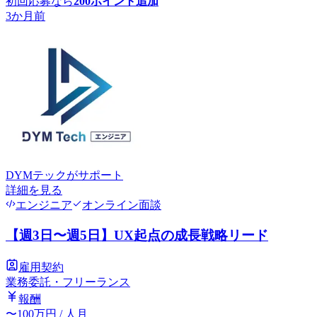
初回応募なら
200
ポイント追加
3か月前
DYMテック
がサポート
詳細を見る
エンジニア
オンライン面談
【週3日〜週5日】UX起点の成長戦略リード
雇用契約
業務委託・フリーランス
報酬
〜
100
万円
/ 人月