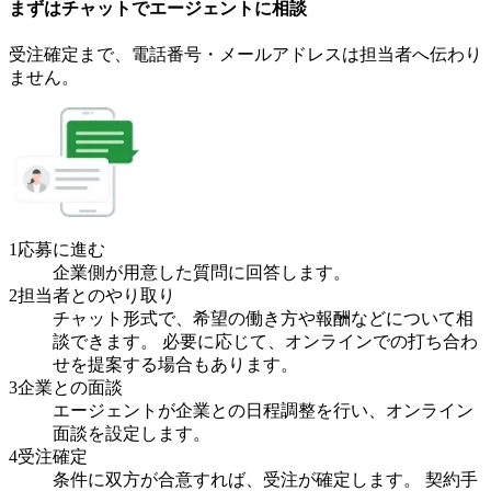
まずはチャットで
エージェント
に
相談
受注確定まで、
電話番号・メールアドレスは
担当者へ伝わり
ません。
1
応募に進む
企業側が用意した質問に回答します。
2
担当者とのやり取り
チャット形式で、希望の働き方や報酬などについて相
談できます。 必要に応じて、オンラインでの打ち合わ
せを提案する場合もあります。
3
企業との面談
エージェントが企業との日程調整を行い、オンライン
面談を設定します。
4
受注確定
条件に双方が合意すれば、受注が確定します。 契約手