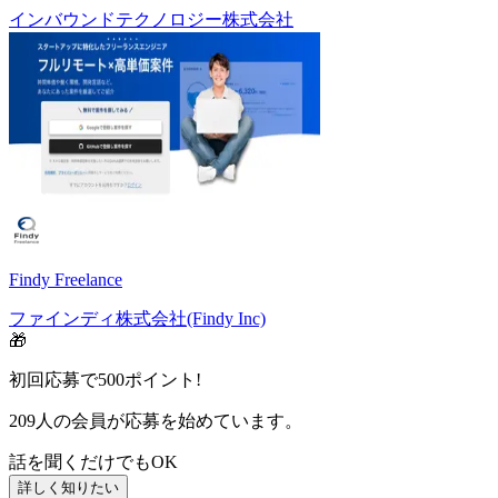
インバウンドテクノロジー株式会社
Findy Freelance
ファインディ株式会社(Findy Inc)
🎁
初回応募で
500
ポイント!
209
人の会員が応募を始めています。
話を聞くだけでもOK
詳しく知りたい