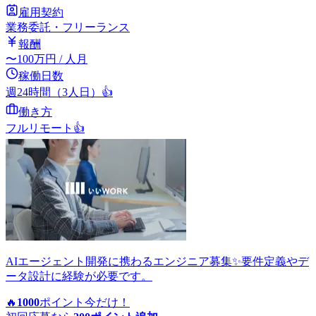
雇用契約
業務委託・フリーランス
報酬
〜
100
万円
/ 人月
稼働日数
週24時間（3人日）
👍
働き方
フルリモート
👍
AIエージェント開発に携わるエンジニア募集✨要件定義やデ
ータ設計に経験が必要です。
🔥
1000
ポイント
今だけ！