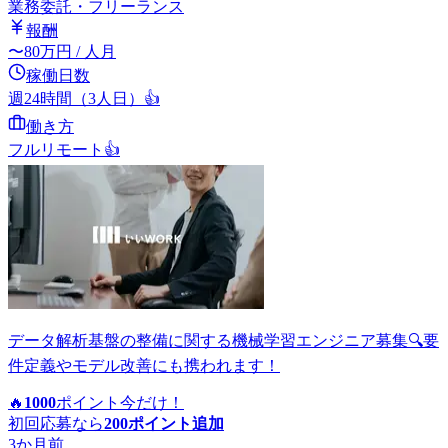
業務委託・フリーランス
報酬
〜
80
万円
/ 人月
稼働日数
週24時間（3人日）
👍
働き方
フルリモート
👍
データ解析基盤の整備に関する機械学習エンジニア募集🔍要
件定義やモデル改善にも携われます！
🔥
1000
ポイント
今だけ！
初回応募なら
200
ポイント追加
3か月前