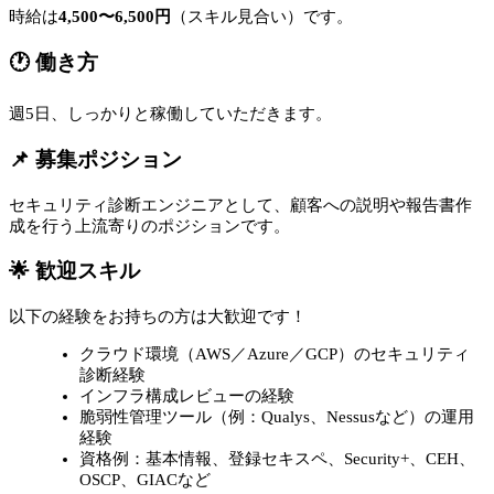
時給は
4,500〜6,500円
（スキル見合い）です。
🕐 働き方
週5日、しっかりと稼働していただきます。
📌 募集ポジション
セキュリティ診断エンジニアとして、顧客への説明や報告書作
成を行う上流寄りのポジションです。
🌟 歓迎スキル
以下の経験をお持ちの方は大歓迎です！
クラウド環境（AWS／Azure／GCP）のセキュリティ
診断経験
インフラ構成レビューの経験
脆弱性管理ツール（例：Qualys、Nessusなど）の運用
経験
資格例：基本情報、登録セキスペ、Security+、CEH、
OSCP、GIACなど