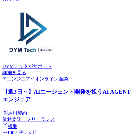
DYMテック
がサポート
詳細を見る
エンジニア
オンライン面談
【週3日～】AIエージェント開発を担うAI AGENT
エンジニア
雇用契約
業務委託・フリーランス
報酬
〜
100
万円
/ 人月