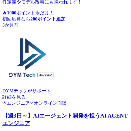
件定義やモデル改善にも携われます！
🔥
1000
ポイント
今だけ！
初回応募なら
200
ポイント追加
3か月前
DYMテック
がサポート
詳細を見る
エンジニア
オンライン面談
【週3日～】AIエージェント開発を担うAI AGENT
エンジニア