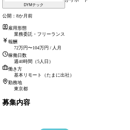
DYMテック
公開：
8か月前
雇用形態
業務委託・フリーランス
報酬
72
万円
〜
104
万円
/ 人月
稼働日数
週40時間（5人日）
働き方
基本リモート（たまに出社）
勤務地
東京都
募集内容