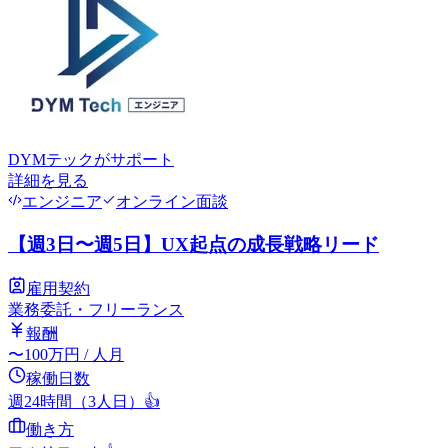
DYMテック
がサポート
詳細を見る
エンジニア
オンライン面談
【週3日〜週5日】UX起点の成長戦略リード
雇用契約
業務委託・フリーランス
報酬
〜
100
万円
/ 人月
稼働日数
週24時間（3人日）
👍
働き方