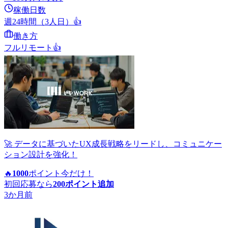
稼働日数
週24時間（3人日）
👍
働き方
フルリモート
👍
🚀 データに基づいたUX成長戦略をリードし、コミュニケー
ション設計を強化！
🔥
1000
ポイント
今だけ！
初回応募なら
200
ポイント追加
3か月前