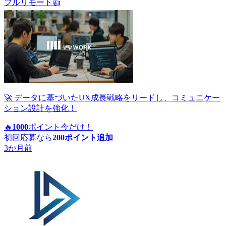
フルリモート
👍
🚀 データに基づいたUX成長戦略をリードし、コミュニケー
ション設計を強化！
🔥
1000
ポイント
今だけ！
初回応募なら
200
ポイント追加
3か月前