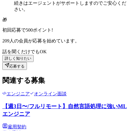
続きはエージェントがサポートしますのでご安心くだ
さい。
🎁
初回応募で
500
ポイント!
209
人の会員が応募を始めています。
話を聞くだけでもOK
詳しく知りたい
応募する
関連する募集
エンジニア
オンライン面談
【週3日〜/フルリモート】自然言語処理に強いML
エンジニア
雇用契約