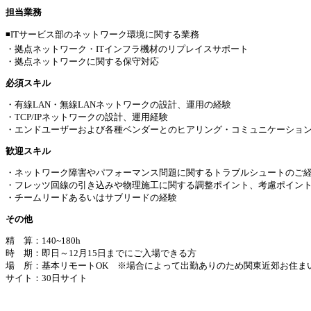
担当業務
◾️ITサービス部のネットワーク環境に関する業務
・拠点ネットワーク・ITインフラ機材のリプレイスサポート
・拠点ネットワークに関する保守対応
必須スキル
・有線LAN・無線LANネットワークの設計、運用の経験
・TCP/IPネットワークの設計、運用経験
・エンドユーザーおよび各種ベンダーとのヒアリング・コミュニケーショ
歓迎スキル
・ネットワーク障害やパフォーマンス問題に関するトラブルシュートのご
・フレッツ回線の引き込みや物理施工に関する調整ポイント、考慮ポイン
・チームリードあるいはサブリードの経験
その他
精 算：140~180h
時 期：即日～12月15日までにご入場できる方
場 所：基本リモートOK ※場合によって出勤ありのため関東近郊お住ま
サイト：30日サイト