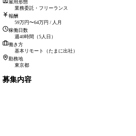
雇用形態
業務委託・フリーランス
報酬
59
万円
〜
64
万円
/ 人月
稼働日数
週40時間（5人日）
働き方
基本リモート（たまに出社）
勤務地
東京都
募集内容