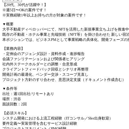
【20代、30代が活躍中！】
※週5日〜OKの案件です！
※実務経験1年以上お持ちの方が対象の案件です！
▼概要
大手不動産ディベロッパーにて、NFTを活用した新規事業立ち上げを推進
既存の不動産・ホテル事業と先端技術（NFT等）を掛け合わせた 新しい宿
本ポジションでは、ビジネスPMとして事業戦略の具体化、開発フェーズの
【業務内容】
・定例会のアジェンダ設計・資料作成・進捗報告
会議ファシリテーションおよび関係者ヒアリング
社内外ステークホルダーとの調整・合意形成
クライアントフィードバック回収とシナリオ再整理
開発計画の最適化、ベンダー交渉・スコープ見直し
プロジェクト方針のすり合わせ、意思決定支援（ドキュメント作成含む）
▼条件等
出社：週1回出社/リモートあり
場所：渋谷
面談回数：2回
【必須スキル】
システム開発における上流工程経験（ITコンサル／SIer出身歓迎）
要件定義〜実装管理を含むサービス設計経験
プロジェクトマネジメント／PMO経験