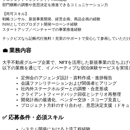
部門横断の調整や意思決定を推進できるコミュニケーション力
【尚可スキル】
戦略コンサル、新規事業開発、経営企画、商品企画の経験
PdMとしてのプロダクト開発〜ローンチ経験
スタートアップ／ベンチャーでの事業推進経験
テックビズなら記帳代行無料！充実のサポートで安心して参画していただ
💼 業務内容
大手不動産グループ企業で、
NFT
を活用した新規事業の立ち上げ
以下の業務を通じて、イノベーティブな宿泊体験サービスを実現
定例会のアジェンダ設計・資料作成・進捗報告
会議ファシリテーションおよび関係者ヒアリング
社内外ステークホルダーとの調整・合意形成
クライアントフィードバック回収とシナリオ再整理
開発計画の最適化、ベンダー交渉・スコープ見直し
プロジェクト方針のすり合わせ、意思決定支援（ドキュ
✅ 応募条件・必須スキル
システム開発における上流工程経験