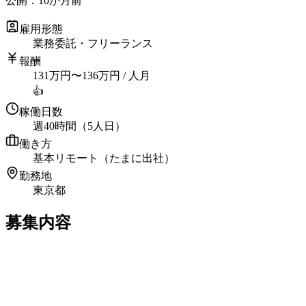
公開：
10か月前
雇用形態
業務委託・フリーランス
報酬
131
万円
〜
136
万円
/ 人月
👍
稼働日数
週40時間（5人日）
働き方
基本リモート（たまに出社）
勤務地
東京都
募集内容